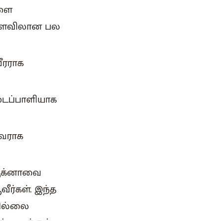
களை
் அளவிலான பல
ீரராக
படைப்பாளியாக
்கவராக
் ஆக்னாவை
ீர்கள். இந்த
வில்லை