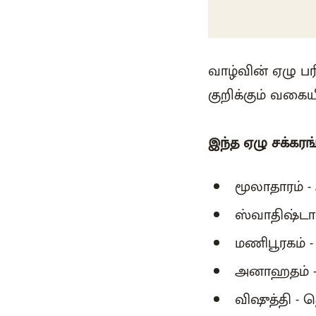
வாழ்வின் ஏழு 
குறிக்கும் வகை
இந்த ஏழு சக்கரங்
மூலாதாரம் - 
ஸ்வாதிஷ்டானம
மணிபூரகம் - 
அனாஹதம் - வ
விஷுத்தி -