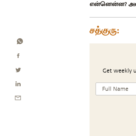
என்னென்ன? அதைப
சத்குரு:
Get weekly u