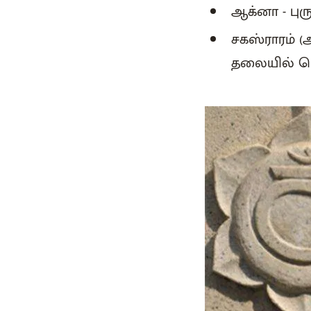
ஆக்னா - புரு
சகஸ்ராரம் (அ
தலையில் மெ