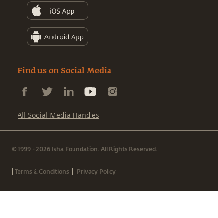
Find us on Social Media
All Social Media Handles
© 1999 - 2026 Isha Foundation. All Rights Reserved.
|
|
Terms & Conditions
Privacy Policy