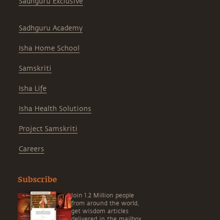
Sadhguru Exclusive
Sadhguru Academy
Isha Home School
Samskriti
Isha Life
Isha Health Solutions
Project Samskriti
Careers
Subscribe
Join 1.2 Million people
from around the world,
get wisdom articles
delivered in the mailbox