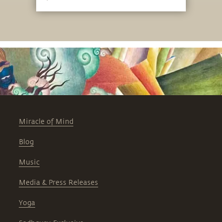
Miracle of Mind
Blog
Music
Media & Press Releases
Yoga