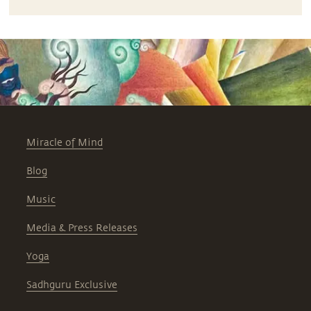
Miracle of Mind
Blog
Music
Media & Press Releases
Yoga
Sadhguru Exclusive