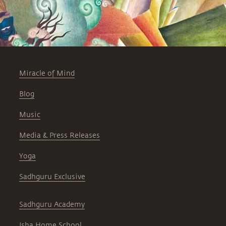
Miracle of Mind
Blog
Music
Media & Press Releases
Yoga
Sadhguru Exclusive
Sadhguru Academy
Isha Home School