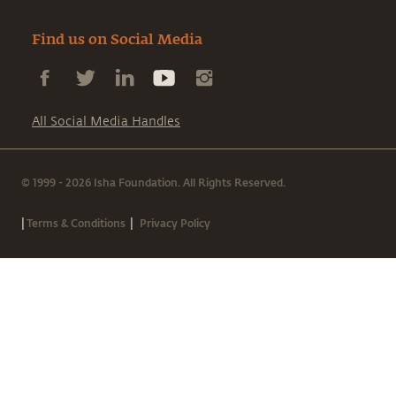
Find us on Social Media
All Social Media Handles
© 1999 - 2026 Isha Foundation. All Rights Reserved.
|
|
Terms & Conditions
Privacy Policy