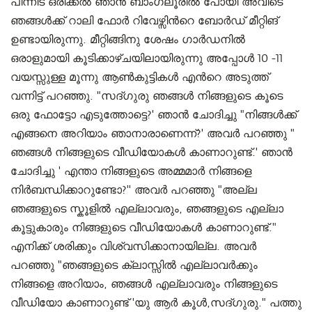
പിന്നീട് ഒരിക്കൽ ഞാൻ ബാംഗ്ലൂരിൽ പോയി അവിടെ
ഞങ്ങൾക്ക് റാലി ഫോർ റിവേഴ്സിന്‍റെ ബോർഡ് മീറ്റിങ്
ഉണ്ടായിരുന്നു. മീറ്റിങ്ങിനു ശേഷം ഗാർഡനിൽ
ഒരാളുമായി കൂടിക്കാഴ്ചയിലായിരുന്നു അപ്പോൾ 10 -11
വയസ്സുള്ള മൂന്നു ആൺകുട്ടികൾ എന്‍റെ അടുത്ത്
വന്നിട്ട് പറഞ്ഞു. "സദ്ഗുരു ഞങ്ങൾ നിങ്ങളുടെ കൂടെ
ഒരു ഫോട്ടോ എടുത്തോട്ടെ?' ഞാൻ ചോദിച്ചു "നിങ്ങൾക്ക്
എങ്ങനെ അറിയാം ഞാനാരാണെന്ന്?' അവർ പറഞ്ഞു "
ഞങ്ങൾ നിങ്ങളുടെ വീഡിയോകള്‍ കാണാറുണ്ട്.' ഞാൻ
ചോദിച്ചു ' എന്താ നിങ്ങളുടെ അമ്മമാർ നിങ്ങളെ
നിർബന്ധിക്കാറുണ്ടോ?'' അവർ പറഞ്ഞു "അല്ല
ഞങ്ങളുടെ സ്കൂളിൽ എല്ലാവരും, ഞങ്ങളുടെ എല്ലാ
കൂട്ടുകാരും നിങ്ങളുടെ വീഡിയോകള്‍ കാണാറുണ്ട്."
എനിക്ക് ശരിക്കും വിശ്വസിക്കാനായില്ല. അവർ
പറഞ്ഞു "ഞങ്ങളുടെ ക്ലാസ്സിൽ എല്ലാവര്‍ക്കും
നിങ്ങളെ അറിയാം, ഞങ്ങൾ എല്ലാവരും നിങ്ങളുടെ
വീഡിയോ കാണാറുണ്ട് 'യു ആർ കൂൾ,സദ്ഗുരു." പത്തു