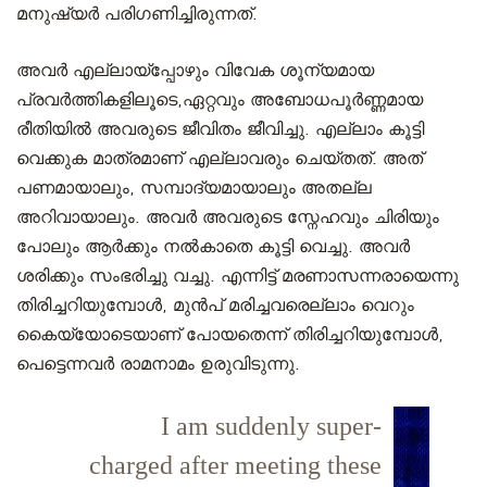
മനുഷ്യർ പരിഗണിച്ചിരുന്നത്.
അവർ എല്ലായ്പ്പോഴും വിവേക ശൂന്യമായ
പ്രവർത്തികളിലൂടെ,ഏറ്റവും അബോധപൂര്‍ണ്ണമായ
രീതിയിൽ അവരുടെ ജീവിതം ജീവിച്ചു. എല്ലാം കൂട്ടി
വെക്കുക മാത്രമാണ് എല്ലാവരും ചെയ്തത്. അത്
പണമായാലും, സമ്പാദ്യമായാലും അതല്ല
അറിവായാലും. അവർ അവരുടെ സ്നേഹവും ചിരിയും
പോലും ആർക്കും നൽകാതെ കൂട്ടി വെച്ചു. അവർ
ശരിക്കും സംഭരിച്ചു വച്ചു. എന്നിട്ട് മരണാസന്നരായെന്നു
തിരിച്ചറിയുമ്പോള്‍, മുൻപ് മരിച്ചവരെല്ലാം വെറും
കൈയ്യോടെയാണ് പോയതെന്ന് തിരിച്ചറിയുമ്പോള്‍,
പെട്ടെന്നവർ രാമനാമം ഉരുവിടുന്നു.
I am suddenly super-
charged after meeting these