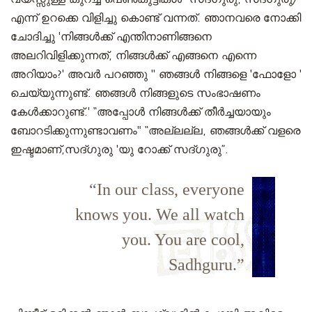
എന്ന് ഉറക്കെ വിളിച്ചു കൊണ്ട് വന്നത്. ഞാനവരെ നോക്കി
ചോദിച്ചു 'നിങ്ങൾക്ക് എന്തിനാണിങ്ങനെ
അലറിവിളിക്കുന്നത്, നിങ്ങൾക്ക് എങ്ങനെ എന്നെ
അറിയാം?' അവർ പറഞ്ഞു '' ഞങ്ങൾ നിങ്ങളെ 'ഫോളോ '
ചെയ്യുന്നുണ്ട്. ഞങ്ങൾ നിങ്ങളുടെ സംഭാഷണം
കേൾക്കാറുണ്ട്.' “അപ്പോൾ നിങ്ങൾക്ക് തീർച്ചയായും
ബോറടിക്കുന്നുണ്ടാവണം" “അല്ലല്ല, ഞങ്ങൾക്ക് വളരെ
ഇഷ്ടമാണ്,സദ്ഗുരു 'യു റോക്ക് സദ്ഗുരു”.
“In our class, everyone
knows you. We all watch
you. You are cool,
Sadhguru.”