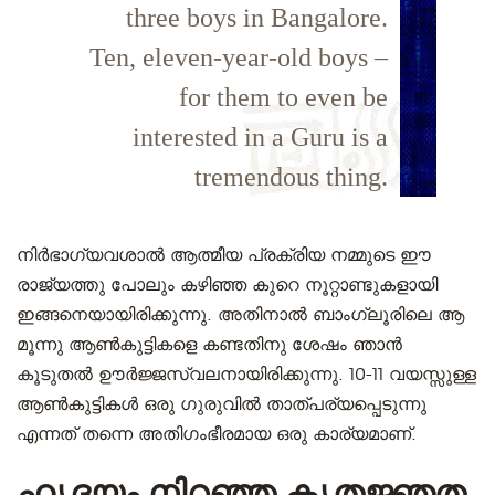
three boys in Bangalore.
Ten, eleven-year-old boys –
for them to even be
interested in a Guru is a
tremendous thing.
നിർഭാഗ്യവശാൽ ആത്മീയ പ്രക്രിയ നമ്മുടെ ഈ
രാജ്യത്തു പോലും കഴിഞ്ഞ കുറെ നൂറ്റാണ്ടുകളായി
ഇങ്ങനെയായിരിക്കുന്നു. അതിനാൽ ബാംഗ്ലൂരിലെ ആ
മൂന്നു ആൺകുട്ടികളെ കണ്ടതിനു ശേഷം ഞാൻ
കൂടുതൽ ഊർജ്ജസ്വലനായിരിക്കുന്നു. 10-11 വയസ്സുള്ള
ആൺകുട്ടികൾ ഒരു ഗുരുവിൽ താത്പര്യപ്പെടുന്നു
എന്നത് തന്നെ അതിഗംഭീരമായ ഒരു കാര്യമാണ്.