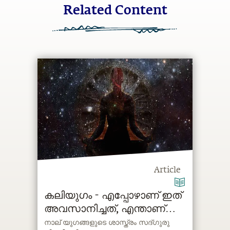
Related Content
Article
കലിയുഗം - എപ്പോഴാണ് ഇത്
അവസാനിച്ചത്, എന്താണ്
മുന്നിൽ കിടക്കുന്നത്?
നാല് യുഗങ്ങളുടെ ശാസ്ത്രം സദ്ഗുരു