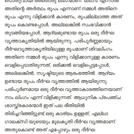
പൊതുവായി അതൊരു ലിംഗമാണ്. ലിംഗം എന്നാൽ
അതിന്റെ അർത്ഥം രൂപം എന്നാണ്.നമ്മൾ അതിനെ
രൂപം എന്നു വിളിക്കാൻ കാരണം, രൂപമില്ലാത്ത അത്
രൂപം കൊണ്ടപ്പോൾ, അല്ലെങ്കിൽ സംഭവിക്കാൻ
തുടങ്ങിയപ്പോൾ, ആദ്യമുണ്ടായ രൂപം ഒരു ദീർഘ
വൃത്താകൃതിയിൽ ആയിരുന്നു. പരിപൂർണ്ണമായും
ദീർഘവൃത്താകൃതിയിലുള്ള രൂപമാണ് ശിവലിംഗം.
അതിനെ നമ്മൾ രൂപം എന്നു വിളിക്കാനുള്ള കാരണം
വെളിപ്പെടാതിരുന്നത്, ഒരിക്കൽ വെളിപ്പെട്ടപ്പോൾ,
അല്ലെങ്കിൽ, സൃഷ്ടിയുടെ ആരംഭത്തിൽ ആദ്യം
ഉണ്ടായ രൂപം ദീർഘ വൃത്തത്തിൽ ആയിരുന്നു.
പരിപൂർണമായ ഒരു ദീർഘ വൃത്താകാരത്തിനെയാണ്
നാം ലിംഗം എന്ന് വിളിക്കുന്നത്. ആധുനിക പ്രപഞ്ച
ശാസ്ത്രകാരന്മാർ ഇത് പല രീതിയിൽ
തിരിച്ചറിഞ്ഞിട്ടുണ്ട്.ഒരു കാര്യം ഉള്ളത്, എല്ലാ
ഗാലക്സി യുടെയും മൂലകൃതി ദീർഘ വൃത്തമാണ്.
അതുകൊണ്ട് അത് എപ്പോഴും ഒരു ദീർഘ