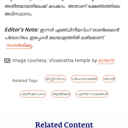
അതീതമായതിലേക്ക് കടക്കാം. അതാണ് ക്ഷേത്രത്തിലെ
അടിസ്ഥാനം.
Editor’s Note:
ഇന്നർ എഞ്ചിനീയറിംഗ് ഓൺലൈൻ
പ്രോഗ്രാം ഇപ്പോൾ മലയാളത്തിൽ ലഭ്യമാണ്.
സന്ദർശിക്കൂ
,
archer10
Image courtesy: Visvanatha temple by
മിസ്റ്റിസിസം
ഗ്രഹണശക്തി
ശിവൻ
Related Tags
പ്രതിഷ്‌ഠാപനം
ആത്മീയത
പുണ്യ-സ്ഥലങ്ങൾ
Related Content