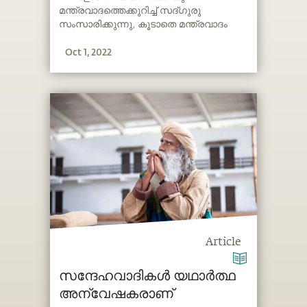
മന്ത്രവാദത്തെക്കുറിച്ച് സദ്ഗുരു
സംസാരിക്കുന്നു, കൂടാതെ മന്ത്രവാദം
നീക്കം ചെയ്യുന്നതിനുള്ള ഒരു ലളിതമായ
Oct 1, 2022
ഉപകരണവും പങ്കിടുന്നു.
Article
സന്ദേഹവാദികൾ യഥാർത്ഥ
അന്വേഷകരാണ്