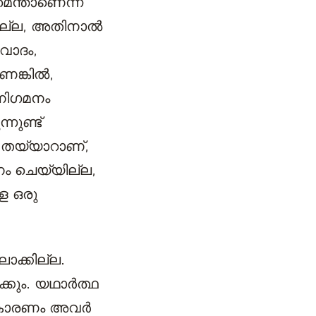
െന്താണെന്ന്
യില്ല, അതിനാൽ
ഹവാദം,
െങ്കിൽ,
നിഗമനം
നുണ്ട്
 തയ്യാറാണ്,
നം ചെയ്യില്ല,
്ള ഒരു
ാക്കില്ല.
്കും. യഥാർത്ഥ
, കാരണം അവർ