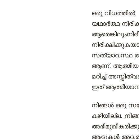
ഒരു വിധത്തിൽ, 
യഥാർത്ഥ നിരീ
ആരെങ്കിലും
നിര
നിരീക്ഷിക്കുകയ
സത്യാവസ്ഥ അറ
ആണ്. ആത്മീയ ത
മറിച്ച് അസ്തിത്
ഇത് ആത്മീയാ
നിങ്ങൾ ഒരു സന്
കഴിയില്ല. നിങ്
അഭിമുഖീകരിക്
ആളുകൾ അവരുടെ 