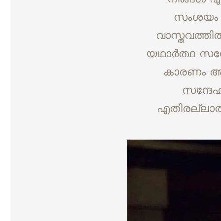
സംശയം ന
വാസ്തവത്തി
യഥാർത്ഥ സന്
കാരണം അവ
സന്ദേഹ
എതിരല്ലാതാ