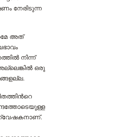
ണം നേരിടുന്ന
രമേ അത്
്വഭാവം
്തിൽ നിന്ന്
അല്ലെങ്കിൽ ഒരു
്ങളല്ല.
തത്തിന്‍റെ
ന്ദത്തോടെയുള്ള
അന്വേഷകനാണ്.