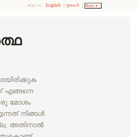
Also in:
More
English
ગુજરાતી
ത്ഥ
യിരിക്കുക
ത് എങ്ങനെ
 ഒരു മോശം
്നത് നിങ്ങൾ
ില്ല, അതിനാൽ
തുകൊണ്ട്,