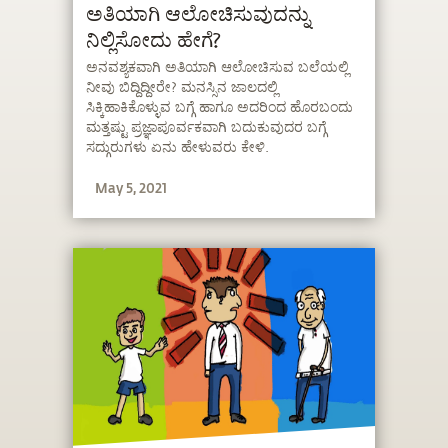
ಅತಿಯಾಗಿ ಆಲೋಚಿಸುವುದನ್ನು
ನಿಲ್ಲಿಸೋದು ಹೇಗೆ?
ಅನವಶ್ಯಕವಾಗಿ ಅತಿಯಾಗಿ ಆಲೋಚಿಸುವ ಬಲೆಯಲ್ಲಿ
ನೀವು ಬಿದ್ದಿದ್ದೀರೇ? ಮನಸ್ಸಿನ ಜಾಲದಲ್ಲಿ
ಸಿಕ್ಕಿಹಾಕಿಕೊಳ್ಳುವ ಬಗ್ಗೆ ಹಾಗೂ ಅದರಿಂದ ಹೊರಬಂದು
ಮತ್ತಷ್ಟು ಪ್ರಜ್ಞಾಪೂರ್ವಕವಾಗಿ ಬದುಕುವುದರ ಬಗ್ಗೆ
ಸದ್ಗುರುಗಳು ಏನು ಹೇಳುವರು ಕೇಳಿ.
May 5, 2021