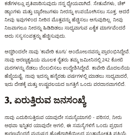
ಕಡೆಗಳಲ್ಲೂ ಪ್ರತಿಪಾದಿಸುವುದು ನನ್ನ ಧ್ಯೇಯವಾಗಿದೆ. ಸೇತುವೆಗಳು, ಚೆಕ್
ಡ್ಯಾಂಗಳು ಮತ್ತು ಬ್ಯಾರೇಜುಗಳೂ ನೀರನ್ನು ಉಪಯೋಗಿಸಲು ಸೂಕ್ತ, ಆದರೆ
ನೀವು ಇವುಗಳಿಂದ ನೀರಿನ ಮೊತ್ತವನ್ನು ಹೆಚ್ಚಿಸಲು ಆಗುವುದಿಲ್ಲ. ನೀವು
ನಿಜವಾಗಲೂ ನೀರನ್ನು ಹಿಡಿದಿಡಲು ಸಾಧ್ಯವಾಗುವ ಏಕೈಕ ಮಾರ್ಗವೆಂದರೆ
ಅದು ಸಸ್ಯಸಂಪತ್ತನ್ನು ಹೆಚ್ಚಿಸುವುದು.
ಆದ್ದರಿಂದಲೇ ನಾವು ‘ಕಾವೇರಿ ಕೂಗು’ ಆಂದೋಲನವನ್ನು ಪ್ರಾರಂಭಿಸಿದ್ದೇವೆ.
ನಾವು ಅರಣ್ಯಕೃಷಿಯ ಮೂಲಕ ರೈತರು ತಮ್ಮ ಜಮೀನಿನಲ್ಲಿ 242 ಕೋಟಿ
ಮರಗಳನ್ನು ನೆಡಲು ಬೆಂಬಲಿಸಲು ಉದ್ಧೇಶಿಸಿದ್ದೇವೆ. ಕಾವೇರಿ ಮೊದಲನೆಯ
ಹೆಜ್ಜೆಯಷ್ಟೆ. ನಾವು ಇದನ್ನು ಹನ್ನೆರಡು ವರ್ಷಗಳಲ್ಲಿ ಮಾಡಲು ಸಾಧ್ಯವಾದರೆ,
ಇದು ದೇಶಕ್ಕೆ ಮತ್ತು ಉಷ್ಣವಲಯದ ಜಗತ್ತಿಗೆ ಒಂದು ವರದಾನವಾಗಲಿದೆ.
3. ಏರುತ್ತಿರುವ ಜನಸಂಖ್ಯೆ
ನಾವು ಎದುರಿಸುತ್ತಿರುವ ಯಾವುದೇ ಸಮಸ್ಯೆಯಾಗಲಿ - ಪರಿಸರ, ನೀರು
ಅಥವಾ ಇನ್ನಿತರ ಯಾವುದೇ ಆಗಲಿ, ಈ ಸಮಸ್ಯೆಗಳಿಗೆ ಒಂದು ಪ್ರಧಾನ
ಕಾರಣವೆಂದರೆ ಮನುಷ್ಯರ ಹೊಣೆಗಾರಿಕೆಯಿಲ್ಲದ ಸಂತಾನೋತ್ಪತ್ತಿ ಪ್ರಕ್ರಿಯೆ.