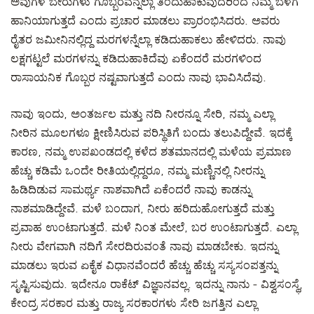
ಅವುಗಳ ಬೇರುಗಳು ಗೊಬ್ಬರವನ್ನೆಲ್ಲಾ ತಿಂದುಹಾಕುವುದರಿಂದ ನಿಮ್ಮ ಬೆಳೆಗೆ
ಹಾನಿಯಾಗುತ್ತದೆ ಎಂದು ಪ್ರಚಾರ ಮಾಡಲು ಪ್ರಾರಂಭಿಸಿದರು. ಅವರು
ರೈತರ ಜಮೀನಿನಲ್ಲಿದ್ದ ಮರಗಳನ್ನೆಲ್ಲಾ ಕಡಿದುಹಾಕಲು ಹೇಳಿದರು. ನಾವು
ಲಕ್ಷಗಟ್ಟಲೆ ಮರಗಳನ್ನು ಕಡಿದುಹಾಕಿದೆವು ಏಕೆಂದರೆ ಮರಗಳಿಂದ
ರಾಸಾಯನಿಕ ಗೊಬ್ಬರ ನಷ್ಟವಾಗುತ್ತದೆ ಎಂದು ನಾವು ಭಾವಿಸಿದೆವು.
ನಾವು ಇಂದು, ಅಂತರ್ಜಲ ಮತ್ತು ನದಿ ನೀರನ್ನೂ ಸೇರಿ, ನಮ್ಮ ಎಲ್ಲಾ
ನೀರಿನ ಮೂಲಗಳೂ ಕ್ಷೀಣಿಸಿರುವ ಪರಿಸ್ಥಿತಿಗೆ ಬಂದು ತಲುಪಿದ್ದೇವೆ. ಇದಕ್ಕೆ
ಕಾರಣ, ನಮ್ಮ ಉಪಖಂಡದಲ್ಲಿ ಕಳೆದ ಶತಮಾನದಲ್ಲಿ ಮಳೆಯ ಪ್ರಮಾಣ
ಹೆಚ್ಚು ಕಡಿಮೆ ಒಂದೇ ರೀತಿಯಲ್ಲಿದ್ದರೂ, ನಮ್ಮ ಮಣ್ಣಿನಲ್ಲಿ ನೀರನ್ನು
ಹಿಡಿದಿಡುವ ಸಾಮರ್ಥ್ಯ ನಾಶವಾಗಿದೆ ಏಕೆಂದರೆ ನಾವು ಕಾಡನ್ನು
ನಾಶಮಾಡಿದ್ದೇವೆ. ಮಳೆ ಬಂದಾಗ, ನೀರು ಹರಿದುಹೋಗುತ್ತದೆ ಮತ್ತು
ಪ್ರವಾಹ ಉಂಟಾಗುತ್ತದೆ. ಮಳೆ ನಿಂತ ಮೇಲೆ, ಬರ ಉಂಟಾಗುತ್ತದೆ. ಎಲ್ಲಾ
ನೀರು ವೇಗವಾಗಿ ನದಿಗೆ ಸೇರದಿರುವಂತೆ ನಾವು ಮಾಡಬೇಕು. ಇದನ್ನು
ಮಾಡಲು ಇರುವ ಏಕೈಕ ವಿಧಾನವೆಂದರೆ ಹೆಚ್ಚು ಹೆಚ್ಚು ಸಸ್ಯಸಂಪತ್ತನ್ನು
ಸೃಷ್ಟಿಸುವುದು. ಇದೇನೂ ರಾಕೆಟ್ ವಿಜ್ಞಾನವಲ್ಲ. ಇದನ್ನು ನಾನು - ವಿಶ್ವಸಂಸ್ಥೆ,
ಕೇಂದ್ರ ಸರಕಾರ ಮತ್ತು ರಾಜ್ಯ ಸರಕಾರಗಳು ಸೇರಿ ಜಗತ್ತಿನ ಎಲ್ಲಾ