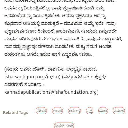
ನಾವು ಮರಣವನ್ನು ಮುಂದೂಡಲು ಸಮರ್ಥರಾಗಿದ್ದೇವೆ, ಆದರೆ ನಾವು
ಜನನವನ್ನು ನಿಯಂತ್ರಿಸಲಿಲ್ಲ. ನಾವು ಪ್ರಜ್ಞಾಪೂರ್ವಕವಾಗಿ ನಮ್ಮ
ಜನಸಂಖ್ಯೆಯನ್ನು ನಿಯಂತ್ರಿಸಬೇಕು ಅಥವಾ ಪ್ರಕೃತಿಯು ಅದನ್ನು
ಕ್ರೂರವಾದ ರೀತಿಯಲ್ಲಿ ಮಾಡುತ್ತದೆ – ನಮಗಿರುವ ಆಯ್ಕೆ ಇದೇ. ನಾವು
ಪ್ರಜ್ಞಾಪೂರ್ವಕವಾದ ರೀತಿಯಲ್ಲಿ ಕಾರ್ಯನಿರ್ವಹಿಸಬಹುದು ಎನ್ನುವುದೇ
ಮಾನವರಾಗಿರುವುದರ ಮೂಲಭೂತ ಸಾರವಾಗಿದೆ. ನಾವು ಮನುಷ್ಯರಾದರೆ,
ನಾವದನ್ನು ಪ್ರಜ್ಞಾಪೂರ್ವಕವಾಗಿ ಮಾಡಬೇಕು ಮತ್ತು ನಮಗೆ ಅಂತಹ
ದುರಂತಗಳು ಆಗದೇ ಇರುವ ಹಾಗೆ ಎಚ್ಚರವಹಿಸಬೇಕು.
(ಸದ್ಗುರು ಅವರು ಯೋಗಿ, ದಾರ್ಶನಿಕ, ಆಧ್ಯಾತ್ಮಿಕ ನಾಯಕ.
isha.sadhguru.org/in/kn) (ಸದ್ಗುರುಗಳ ಇತರ ಪುಸ್ತಕ/
ವಿವರಗಳಿಗೆ ಸಂಪರ್ಕಿಸಿ -
kannadapublications@ishafoundation.org)
ಪರಿಸರ
ಆಹಾರ
ಆರೋಗ್ಯ
ಪ್ರಜ್ಞೆ
ದುಃಖ
ಸಮಾಜ
Related Tags
ಕಾವೇರಿ ಕೂಗು