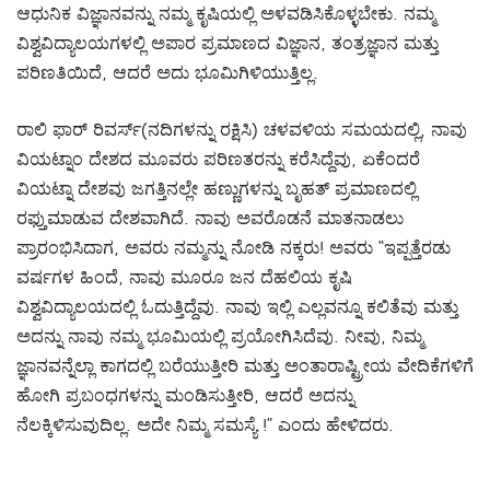
ಆಧುನಿಕ ವಿಜ್ಞಾನವನ್ನು ನಮ್ಮ ಕೃಷಿಯಲ್ಲಿ ಅಳವಡಿಸಿಕೊಳ್ಳಬೇಕು. ನಮ್ಮ
ವಿಶ್ವವಿದ್ಯಾಲಯಗಳಲ್ಲಿ ಅಪಾರ ಪ್ರಮಾಣದ ವಿಜ್ಞಾನ, ತಂತ್ರಜ್ಞಾನ ಮತ್ತು
ಪರಿಣತಿಯಿದೆ, ಆದರೆ ಅದು ಭೂಮಿಗಿಳಿಯುತ್ತಿಲ್ಲ.
ರಾಲಿ ಫಾರ್ ರಿವರ್ಸ್(ನದಿಗಳನ್ನು ರಕ್ಷಿಸಿ) ಚಳವಳಿಯ ಸಮಯದಲ್ಲಿ, ನಾವು
ವಿಯಟ್ನಾಂ ದೇಶದ ಮೂವರು ಪರಿಣತರನ್ನು ಕರೆಸಿದ್ದೆವು, ಏಕೆಂದರೆ
ವಿಯಟ್ನಾ ದೇಶವು ಜಗತ್ತಿನಲ್ಲೇ ಹಣ್ಣುಗಳನ್ನು ಬೃಹತ್ ಪ್ರಮಾಣದಲ್ಲಿ
ರಫ್ತುಮಾಡುವ ದೇಶವಾಗಿದೆ. ನಾವು ಅವರೊಡನೆ ಮಾತನಾಡಲು
ಪ್ರಾರಂಭಿಸಿದಾಗ, ಅವರು ನಮ್ಮನ್ನು ನೋಡಿ ನಕ್ಕರು! ಅವರು “ಇಪ್ಪತ್ತೆರಡು
ವರ್ಷಗಳ ಹಿಂದೆ, ನಾವು ಮೂರೂ ಜನ ದೆಹಲಿಯ ಕೃಷಿ
ವಿಶ್ವವಿದ್ಯಾಲಯದಲ್ಲಿ ಓದುತ್ತಿದ್ದೆವು. ನಾವು ಇಲ್ಲಿ ಎಲ್ಲವನ್ನೂ ಕಲಿತೆವು ಮತ್ತು
ಅದನ್ನು ನಾವು ನಮ್ಮ ಭೂಮಿಯಲ್ಲಿ ಪ್ರಯೋಗಿಸಿದೆವು. ನೀವು, ನಿಮ್ಮ
ಜ್ಞಾನವನ್ನೆಲ್ಲಾ ಕಾಗದಲ್ಲಿ ಬರೆಯುತ್ತೀರಿ ಮತ್ತು ಅಂತಾರಾಷ್ಟ್ರೀಯ ವೇದಿಕೆಗಳಿಗೆ
ಹೋಗಿ ಪ್ರಬಂಧಗಳನ್ನು ಮಂಡಿಸುತ್ತೀರಿ, ಆದರೆ ಅದನ್ನು
ನೆಲಕ್ಕಿಳಿಸುವುದಿಲ್ಲ. ಅದೇ ನಿಮ್ಮ ಸಮಸ್ಯೆ !” ಎಂದು ಹೇಳಿದರು.