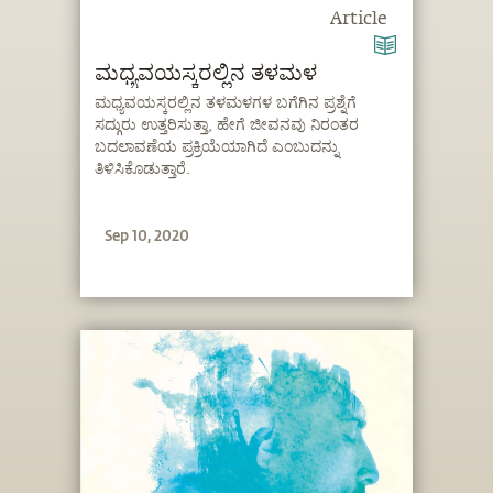
Article
ಮಧ್ಯವಯಸ್ಕರಲ್ಲಿನ ತಳಮಳ
ಮಧ್ಯವಯಸ್ಕರಲ್ಲಿನ ತಳಮಳಗಳ ಬಗೆಗಿನ ಪ್ರಶ್ನೆಗೆ
ಸದ್ಗುರು ಉತ್ತರಿಸುತ್ತಾ, ಹೇಗೆ ಜೀವನವು ನಿರಂತರ
ಬದಲಾವಣೆಯ ಪ್ರಕ್ರಿಯೆಯಾಗಿದೆ ಎಂಬುದನ್ನು
ತಿಳಿಸಿಕೊಡುತ್ತಾರೆ.
Sep 10, 2020