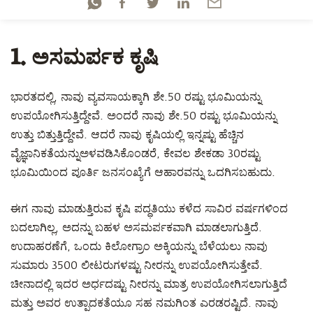
1. ಅಸಮರ್ಪಕ ಕೃಷಿ
ಭಾರತದಲ್ಲಿ, ನಾವು ವ್ಯವಸಾಯಕ್ಕಾಗಿ ಶೇ.50 ರಷ್ಟು ಭೂಮಿಯನ್ನು
ಉಪಯೋಗಿಸುತ್ತಿದ್ದೇವೆ. ಅಂದರೆ ನಾವು ಶೇ.50 ರಷ್ಟು ಭೂಮಿಯನ್ನು
ಉತ್ತು ಬಿತ್ತುತ್ತಿದ್ದೇವೆ. ಆದರೆ ನಾವು ಕೃಷಿಯಲ್ಲಿ ಇನ್ನಷ್ಟು ಹೆಚ್ಚಿನ
ವೈಜ್ಞಾನಿಕತೆಯನ್ನುಅಳವಡಿಸಿಕೊಂಡರೆ, ಕೇವಲ ಶೇಕಡಾ 30ರಷ್ಟು
ಭೂಮಿಯಿಂದ ಪೂರ್ತಿ ಜನಸಂಖ್ಯೆಗೆ ಆಹಾರವನ್ನು ಒದಗಿಸಬಹುದು.
ಈಗ ನಾವು ಮಾಡುತ್ತಿರುವ ಕೃಷಿ ಪದ್ಧತಿಯು ಕಳೆದ ಸಾವಿರ ವರ್ಷಗಳಿಂದ
ಬದಲಾಗಿಲ್ಲ, ಅದನ್ನು ಬಹಳ ಅಸಮರ್ಪಕವಾಗಿ ಮಾಡಲಾಗುತ್ತಿದೆ.
ಉದಾಹರಣೆಗೆ, ಒಂದು ಕಿಲೋಗ್ರಾಂ ಅಕ್ಕಿಯನ್ನು ಬೆಳೆಯಲು ನಾವು
ಸುಮಾರು 3500 ಲೀಟರುಗಳಷ್ಟು ನೀರನ್ನು ಉಪಯೋಗಿಸುತ್ತೇವೆ.
ಚೀನಾದಲ್ಲಿ ಇದರ ಅರ್ಧದಷ್ಟು ನೀರನ್ನು ಮಾತ್ರ ಉಪಯೋಗಿಸಲಾಗುತ್ತಿದೆ
ಮತ್ತು ಅವರ ಉತ್ಪಾದಕತೆಯೂ ಸಹ ನಮಗಿಂತ ಎರಡರಷ್ಟಿದೆ. ನಾವು