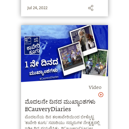
Jul 24, 2022
Video
ಮೊದಲನೇ ದಿನದ ಮುಖ್ಯಾಂಶಗಳು
#CauveryDiaries
ಮೊದಲನೆಯ ದಿನ ತಲಕಾವೇರಿಯಿಂದ ಬೀಳ್ಕೊಟ್ಟ
‘ಕಾವೇರಿ ಕೂಗು’ ಸವಾರಿಯು ಸದ್ಗುರುಗಳ ನೇತೃತ್ವದಲ್ಲಿ
ಇಡೀ ದಿನ ಪಯಣಿಸಿತು. #CauveryDiaries