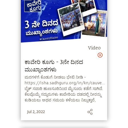
Video
ಕಾವೇರಿ ಕೂಗು - 3ನೇ ದಿನದ
ಮುಖ್ಯಾಂಶಗಳು
ಮರಗಳಿಗೆ ಕೊಡುಗೆ ನೀಡಲು ಭೇಟಿ ನೀಡಿ -
https://isha.sadhguru.org/in/kn/cauve...
ಬೈಕ್ ಸವಾರಿ ಹುಣಸೂರಿನಿಂದ ಮೈಸೂರು ಕಡೆಗೆ ಸಾಗಿದೆ.
ಕೆಲವೊಮ್ಮೆ ಸದ್ಗುರುಗಳು ಕಾವೇರಿಯ ದಡದಲ್ಲಿ ನೀರನ್ನು
ಕುಡಿಯಲು ಅಥವ ಸಮಯ ಕಳೆಯಲು ನಿಲ್ಲುತ್ತಾರೆ,
ಕೆಲವು ಸಂದರ್ಭಗಳಲ್ಲಿ ಅವರು ಕಾವೇರಿ ಕೂಗು
Jul 2, 2022
ಬ್ಯಾನರ್‌ಗಳನ್ನು ಬೀಸುತ್ತಾ ಹರ್ಷೋದ್ಗಾರ ಮಾಡುವ
ಮೂಲಕ ತಮ್ಮ ಬೆಂಬಲವನ್ನು ತೋರಿಸುವ ಪ್ರೇಕ್ಷಕರಿಗಾಗಿ
ನಿಲ್ಲುತ್ತಾರೆ. ಅವರು ಹೋದಲ್ಲೆಲ್ಲಾ ಸಂಭ್ರಮದ