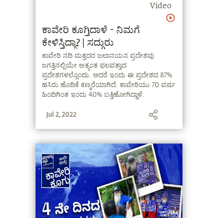
Video
ಕಾವೇರಿ ಕೂಗ್ತಿದಾಳೆ - ನಿಮಗೆ
ಕೇಳಿಸ್ತಿದ್ಯಾ? | ಸದ್ಗುರು
ಕಾವೇರಿ ನದಿ ಮತ್ತದರ ಜಲಾನಯನ ಪ್ರದೇಶವು
ಜಗತ್ತಿನಲ್ಲಿಯೇ ಅತ್ಯಂತ ಫಲವತ್ತಾದ
ಪ್ರದೇಶಗಳಲ್ಲೊಂದು. ಆದರೆ ಇಂದು ಈ ಪ್ರದೇಶದ 87%
ಹಸಿರು ಹೊದಿಕೆ ಕಣ್ಮರೆಯಾಗಿದೆ. ಕಾವೇರಿಯು 70 ವರ್ಷ
ಹಿಂದಿಗಿಂತ ಇಂದು 40% ಬತ್ತಿಹೋಗಿದ್ದಾಳೆ.
ಮರಗಳಿಲ್ಲದೆ ಮಣ್ಣಿಗೆ ನೀರನ್ನು ಇಂಗಿಸಿಕೊಳ್ಳಲಾಗುತ್ತಿಲ್ಲ.
Jul 2, 2022
ಆದ್ದರಿಂದ ಮಳೆಯ ಸಮಯದಲ್ಲಿ ಎಲ್ಲಾ ನೀರು ಹರಿದು
ಹೋಗಿ ಪ್ರವಾಹ ಉಂಟಾದರೆ, ಬೇಸಿಗೆಯಲ್ಲಿ
ಬರವುಂಟಾಗುತ್ತಿದೆ. ‘ಕಾವೇರಿ ಕೂಗು’ ಒಂದು ವಿಶಿಷ್ಟವಾದ
ಅಭೂತಪೂರ್ವ ಅಭಿಯಾನ. ಇದು ಭಾರತದ
ಜೀವನಾಡಿಗಳಾದ ನದಿಗಳನ್ನು
ಪುನಶ್ಚೇತನಗೊಳಿಸುವುದು ಹೇಗೆ ಎಂಬ ಬಗ್ಗೆ ಮಾದರಿ
ರೂಪುರೇಷೆಯನ್ನು ಒದಗಿಸುತ್ತದೆ. ಇದು ಕಾವೇರಿ
ನದಿಯ ಪುನಶ್ಚೈತನ್ಯದ ಕಾರ್ಯವನ್ನು
ಪ್ರಾರಂಭಿಸುವುದಲ್ಲದೆ, 8.4 ಕೋಟಿ ಜನರ ಬದುಕನ್ನು
ರೂಪಾಂತರಿಸುತ್ತದೆ. #CauveryCalling