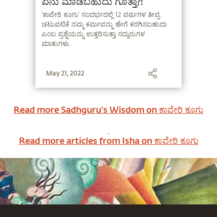
ಏನು ಮಾಡಬಹುದು ಗೊತ್ತಾ?!
’ಕಾವೇರಿ ಕೂಗು’ ಸಂದರ್ಭದಲ್ಲಿ 12 ವರ್ಷಗಳ ತೀವ್ರ
ಚಟುವಟಿಕೆ ನಮ್ಮ ಕರ್ಮವನ್ನು ಹೇಗೆ ಕರಗಿಸಬಹುದು
ಎಂಬ ಪ್ರಶ್ನೆಯನ್ನು ಉತ್ತರಿಸುತ್ತಾ ಸದ್ಗುರುಗಳ
ಮಾತುಗಳು.
May 21, 2022
Read more Sadhguru's Wisdom on
ಕಾವೇರಿ ಕೂಗು
Read more articles from Isha on
ಕಾವೇರಿ ಕೂಗು