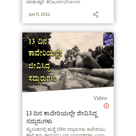
ಮಾಡುತ್ತಾರೆ. #CauveryDiaries
#CauveryCalling
Jun 11, 2022
Video
13 ದಿನ ಕಾವೇರಿಯಲ್ಲೇ ಜೀವಿಸಿದ್ದ
ಸದ್ಗುರುಗಳು
ಮೈಸೂರಿನಲ್ಲಿ ಹುಟ್ಟಿ ಬೆಳೆದ ಸದ್ಗುರುಗಳು ಕಾವೇರಿಯು
ಹೇಗೆ ತಮ್ಮ ಜೀವನದ ಒಂದು ಭಾಗವಾಗಿದ್ದಳು ಎಂದು