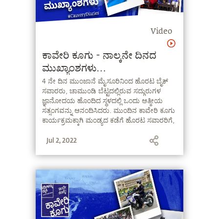
Video
ಕಾವೇರಿ ಕೂಗು - ನಾಲ್ಕನೇ ದಿನದ
ಮುಖ್ಯಾಂಶಗಳು
#CauveryDiaries
4 ನೇ ದಿನ ಮುಂಜಾನೆ ಮೈಸೂರಿನಿಂದ ಹೊರಟ ಬೈಕ್‌
ಸವಾರರು, ಚಾಮುಂಡಿ ಬೆಟ್ಟದಲ್ಲಿರುವ ಸದ್ಗುರುಗಳ
#CauveryCalling
ಜ್ಞಾನೋದಯ ಹೊಂದಿದ ಸ್ಥಳದಲ್ಲಿ ಒಂದು ಆತ್ಮೀಯ
ಸತ್ಸಂಗವನ್ನು ಆನಂದಿಸಿದರು. ಮುಂದಿನ ಕಾವೇರಿ ಕೂಗು
ಕಾರ್ಯಕ್ರಮಕ್ಕಾಗಿ ಮಂಡ್ಯದ ಕಡೆಗೆ ಹೊರಟ ಸವಾರರಿಗೆ,
ಸಮಾಜದ ಎಲ್ಲಾ ವರ್ಗಗಳ ಭಾವಪೂರಿತ ಜನರ
Jul 2, 2022
ಬೆಂಬಲವು ಹೃದಯಸ್ಪರ್ಶಿಯಾಗಿತ್ತು. ನಂತರ
ಸದ್ಗುರುಗಳು ಮತ್ತು ಬೈಕ್‌ ಸವಾರರು ಶಿವನಸಮುದ್ರದ
ಕಡೆಗೆ ಸಾಗಿದರು.