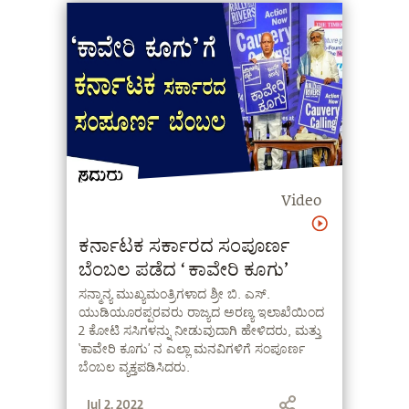
ವಾತಾವರಣವು ಉಂಟಾಗಿದೆ. #CauveryDiaries
#CauveryCalling
Video
ಕರ್ನಾಟಕ ಸರ್ಕಾರದ ಸಂಪೂರ್ಣ
ಬೆಂಬಲ ಪಡೆದ ‘ಕಾವೇರಿ ಕೂಗು’
ಸನ್ಮಾನ್ಯ ಮುಖ್ಯಮಂತ್ರಿಗಳಾದ ಶ್ರೀ ಬಿ. ಎಸ್.
ಯುಡಿಯೂರಪ್ಪರವರು ರಾಜ್ಯದ ಅರಣ್ಯ ಇಲಾಖೆಯಿಂದ
2 ಕೋಟಿ ಸಸಿಗಳನ್ನು ನೀಡುವುದಾಗಿ ಹೇಳಿದರು, ಮತ್ತು
‘ಕಾವೇರಿ ಕೂಗು’ ನ ಎಲ್ಲಾ ಮನವಿಗಳಿಗೆ ಸಂಪೂರ್ಣ
ಬೆಂಬಲ ವ್ಯಕ್ತಪಡಿಸಿದರು.
Jul 2, 2022