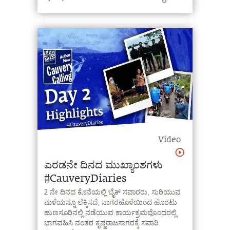
Video
ಎರಡನೇ ದಿನದ ಮುಖ್ಯಾಂಶಗಳು
#CauveryDiaries
2 ನೇ ದಿನದ ಕೊನೆಯಲ್ಲಿ ಬೈಕ್‌ ಸವಾರರು, ಸುರಿಯುವ
ಮಳೆಯನ್ನೂ ಲೆಕ್ಕಿಸದೆ, ನಾಗರಹೊಳೆಯಿಂದ ಹೊರಟು
ಹುಣಸೂರಿನಲ್ಲಿ ನಡೆಯುವ ಕಾರ್ಯಕ್ರಮವೊಂದರಲ್ಲಿ
ಭಾಗವಹಿಸಿ ನಂತರ ಕೃಷ್ಣರಾಜಸಾಗರಕ್ಕೆ ಸವಾರಿ