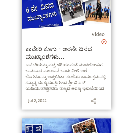
Video
ಕಾವೇರಿ ಕೂಗು - ಆರನೇ ದಿನದ
ಮುಖ್ಯಾಂಶಗಳು
#CauveryDiaries
ಕಾವೇರಿಯನ್ನು ಮತ್ತೆ ಹರಿಯುವಂತೆ ಮಾಡಲೋಸುಗ
ಭಾನುವಾರ ಮುಂಜಾನೆ ಒಂದು ನೀಲಿ ಅಲೆ
#CauveryCalling
ಬೆಂಗಳೂರನ್ನು ಅಪ್ಪಳಿಸಿತು. ಸಂಜೆಯ ಕಾರ್ಯಕ್ರಮದಲ್ಲಿ
ಸನ್ಮಾನ್ಯ ಮುಖ್ಯಮಂತ್ರಿಗಳಾದ ಶ್ರೀ ಬಿ ಎಸ್
ಯಡಿಯೂರಪ್ಪರವರು ರಾಜ್ಯದ ಅರಣ್ಯ ಇಲಾಖೆಯಿಂದ
ಎರಡು ಕೋಟಿ ಸಸಿಗಳ ಆಶ್ವಾಸನೆ ನೀಡಿದರು, ಮತ್ತು
Jul 2, 2022
ಕಾವೇರಿ ಕೂಗಿಗೆ ಸರ್ಕಾರದ ಸಂಪೂರ್ಣ ಬೆಂಬಲ
ವ್ಯಕ್ತಪಡಿಸಿದರು.