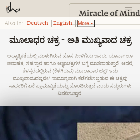
Also in:
More
Deutsch
English
ಮೂಲಾಧರ ಚಕ್ರ - ಅತಿ ಮುಖ್ಯವಾದ ಚಕ್ರ
ಆಧ್ಯಾತ್ಮಿಕತೆಯಲ್ಲಿ ಮುಳುಗಿರುವ ಹೊಸ ಪೀಳಿಗೆಯ ಜನರು, ಯಾವಾಗಲೂ
ಅನಾಹತ, ಸಹಸ್ರಾರ ಹಾಗೂ ಆಜ್ಞಾಚಕ್ರಗಳ ಬಗ್ಗೆ ಮಾತನಾಡುತ್ತಾರೆ. ಆದರೆ,
ಕೆಳಸ್ತರದಲ್ಲಿರುವ (ಕೆಳಗಿರುವ) ಮೂಲಾಧಾರ ಚಕ್ರ? ಇದು
ಮುಖ್ಯವಾದುದಲ್ಲವೇ? ಸಾಮಾನ್ಯವಾಗಿ ಕಡೆಗಣಿಸಲ್ಪಡುವ ಈ ಚಕ್ರವು
ಸಾಧಕರಿಗೆ ಏಕೆ ಪ್ರಾಮುಖ್ಯತೆಯನ್ನು ಹೊಂದಿರುತ್ತದೆ ಎಂದು ಸದ್ಗುರುಗಳು
ವಿವರಿಸುತ್ತಾರೆ.