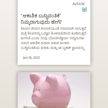
Article
‘ಆಕಾಶಿಕ ಬುದ್ಧಿವಂತಿಕೆ’
ನಿಮ್ಮದಾಗುವುದು ಹೇಗೆ?
ಕೆಲವರ ಜೀವನ ತಂಗಾಳಿಯಂತೆ ಸರಾಗವಾಗಿ ಸಾಗುತ್ತದೆ
ಮತ್ತೆ ಕೆಲವರದ್ದು ಒದ್ದಾಟ ತೊಳಲಾಟದಿಂದ ಕೂಡಿರುತ್ತದೆ.
ಹೀಗೇಕೆ ಎಂದು ನೀವು ಯೋಚಿಸಿದ್ದೀರಾ? ಸದ್ಗುರುಗಳು
ನಮಗೆ ಆಕಾಶಿಕ ಅಥವಾ ಆಕಾಶ ಅಂಶದ
ಬುದ್ಧಿವಂತಿಕೆಯ ಕುರಿತು ಮತ್ತು ಈ ಬೃಹತ್ ಜ್ಞಾನವನ್ನು
ನಮ್ಮ ಜೀವನದಲ್ಲಿ ಹೇಗೆ ಜಾಗೃತಗೊಳಿಸಿಕೊಳ್ಳಬಹುದು
Jan 18, 2021
ಎಂಬುದನ್ನು ತಿಳಿಸಿಕೊಡುತ್ತಾರೆ.