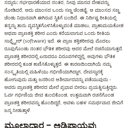
ಸದ್ಗುರು:
ಗರ್ಭಧಾರಣೆಯಾದ ನಂತರ, ನೀವು ಮಾನವ ದೇಹವನ್ನು
ನೋಡಿದರೆ, ಅದು ಮಾಂಸದ ಒಂದು ಸಣ್ಣ ಚೆಂಡಷ್ಟೆ. ಆ ಮಾಂಸದ ಸಣ್ಣ
ಚೆಂಡು ನಿಧಾನವಾಗಿ ಈಗಿರುವ ಸ್ಥಿತಿಗೆ ಬಂದಿದೆ. ಈ ನಿರ್ದಿಷ್ಟ ರೀತಿಯಲ್ಲಿ
ತನ್ನನ್ನು ತಾನು ವ್ಯವಸ್ಥಿತಗೊಳಿಸಿಕೊಳ್ಳುವಂತೆ ಮಾಡಲು, ಪ್ರಾಣಾಮಯಕೋಶ
ಅಥವಾ ಪ್ರಾಣಶಕ್ತಿ ಶರೀರ ಎಂದು ಕರೆಯಲಾಗುವ ಒಂದು ರೀತಿಯ
ಸಾಫ್ಟ್ವೇರ್ (software) ಇದೆ. ಈ ಪ್ರಾಣ ಶಕ್ತಿಶರೀರವು ಮೊದಲು
ರೂಪುಗೊಂಡು ನಂತರ ಭೌತಿಕ ಶರೀರವು ಅದರ ಮೇಲೆ ರಚನೆಯಾಗುತ್ತದೆ.
ಪ್ರಾಣಶಕ್ತಿ ಶರೀರದಲ್ಲಿ ಏನಾದರೂ ವಿರೂಪಗಳಿದ್ದಲ್ಲಿ, ಅವುಗಳು ಭೌತಿಕ
ಶರೀರದಲ್ಲಿ ಕೂಡ ಕಾಣಿಸಿಕೊಳ್ಳುತ್ತದೆ. ಈ ಕಾರಣದಿಂದಾಗಿಯೆ ನಮ್ಮ
ಸಂಸ್ಕೃತಿಯಲ್ಲಿ ಮಹಿಳೆಯು ಗರ್ಭಿಣಿಯಾಗಿದ್ದಾಗ, ದೇವಸ್ಥಾನಕ್ಕೆ
ಹೋಗುವುದು ಮತ್ತು ಜನರಿಂದ ಆಶೀರ್ವಾದವನ್ನು ಪಡೆಯುವುದು -
ಅವರು ಪ್ರಾಣಶಕ್ತಿ ಶರೀರದ ಮೇಲೆ ಪ್ರಭಾವ ಬೀರಲು ಪ್ರಯತ್ನಿಸುತ್ತಿದ್ದರು.
ಓರ್ವ ಗರ್ಭಿಣಿಯ ಜೀವ ತುಂಬಿಕೊಂಡ, ಉತ್ತಮವಾಗಿ ರಚನೆಗೊಂಡ
ಪ್ರಾಣಶಕ್ತಿ ಶರೀರವನ್ನು ಹೊಂದಿದ್ದರೆ, ಅವಳು ಬಹಳ ಸಮರ್ಥವಾದ ಜೀವಿಗೆ
ಜನ್ಮ ನೀಡುತ್ತಾಳೆ.
ಮೂಲಾಧಾರ – ಅಡಿಪಾಯವು