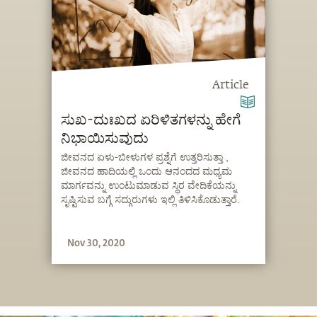
Article
ಸುಖ-ದುಃಖದ ಏರಿಳಿತಗಳನ್ನು ಹೇಗೆ
ನಿಭಾಯಿಸುವುದು
ಜೀವನದ ಏಳು-ಬೀಳುಗಳ ಪ್ರಶ್ನೆಗೆ ಉತ್ತರಿಸುತ್ತಾ ,
ಜೀವನದ ಹಾದಿಯಲ್ಲಿ ಒಂದು ಆನಂದದ ಮಧ್ಯಮ
ಮಾರ್ಗವನ್ನು ಉಂಟುಮಾಡುವ ಸ್ಥಿರ ವೇದಿಕೆಯನ್ನು
ಸೃಷ್ಟಿಸುವ ಬಗ್ಗೆ ಸದ್ಗುರುಗಳು ಇಲ್ಲಿ ತಿಳಿಸಿಕೊಡುತ್ತಾರೆ.
Nov 30, 2020