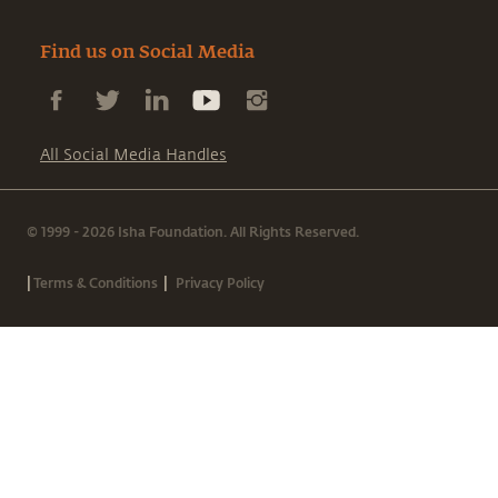
Find us on Social Media
All Social Media Handles
© 1999 - 2026 Isha Foundation. All Rights Reserved.
|
|
Terms & Conditions
Privacy Policy