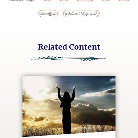
ಯೋಗಕ್ಷೇಮ
ಹಠಯೋಗ (ಪ್ರೋಗ್ರಾಮ್)
Related Content