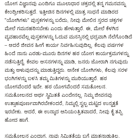
ಯೋಗ ವಿಜ್ಞಾನವು ಎಂದಿಗೂ ಮೂಲಾಧಾರ ಚಕ್ರದಲ್ಲಿ ತನ್ನ ಗಮನವನ್ನು
ಕೇಂದ್ರೀಕರಿಸುತ್ತದೆ. ಇತ್ತೀಚಿನ ದಿನಗಳಲ್ಲಿ ಮಾತ್ರ ಸಾಧನೆ ಮಾಡಿರದ
"ಯೋಗಿಗಳು" ಪುಸ್ತಕಗಳನ್ನು ಬರೆದು, ನೀವು ಮೇಲಿನ ಸ್ತರದ ಚಕ್ರಗಳ
ಮೇಲೆ ಗಮನಹರಿಸಬೇಕು ಎಂದು ಹೇಳುತ್ತಾರೆ. ಈ, ಮೇಲೆ ಕೆಳಗಿನ
ವ್ಯವಹಾರವೆಲ್ಲ ಪುಸ್ತಕಗಳನ್ನು ಓದುವ ಮನಸ್ಸಿನಲ್ಲಿ ಭದ್ರವಾಗಿ ನೆಲೆಗೊಂಡಿದೆ
– ಆದರೆ ಜೀವನ ಹೀಗೆ ಕಾರ್ಯ ನಿರ್ವಹಿಸುವುದಿಲ್ಲ. ಕೆಲವು ವರ್ಷಗಳ
ಹಿಂದೆ ನಾನು ಎರಡು-ಮೂರು ದಿನಗಳ ಹಠ ಯೋಗ ಕಾರ್ಯಕ್ರಮಗಳನ್ನು
ನಡೆಸುತ್ತಿದ್ದೆ. ಕೇವಲ ಆಸನಗಳನ್ನು ಮಾಡಿ, ಜನರು ಜೋರಾಗಿ ನಗುವುದು
ಮತ್ತು ಅಳುವುದನ್ನು ಮಾಡುತ್ತಿದ್ದರು. ಅನೇಕ ಯೋಗಿಗಳು, ಕೆಲವು ಸರಳ
ಭಂಗಿಗಳನ್ನು ಬಳಸಿ ತಮ್ಮ ಮಿತಿಗಳನ್ನು ಮುರಿಯುತ್ತಾರೆ. ಹಠ
ಯೋಗವೆಂದರೆ ಇದೇ. ಹಠ ಯೋಗವೆಂದರೆ ಸಮತೋಲನ.
ಸಮತೋಲನದ ಅರ್ಥ ಸ್ಥಿಮಿತತೆ ಎಂದೇನಲ್ಲ. ನಿಮ್ಮ ಜೀವನವು
ಉತ್ಸಾಹಪೂರ್ಣವಾಗಿರಬೇಕಂದರೆ, ನಿಮ್ಮಲ್ಲಿ ಸ್ವಲ್ಪ ಮಟ್ಟದ ಉನ್ಮತ್ತತೆ
ಇರಬೇಕು. ಆದರೆ, ಈ ಉನ್ಮಾದ ಅನಿಯಂತ್ರಿತವಾದರೆ, ನೀವು ಕೈ ತಪ್ಪಿ
ಹೋದ ಹಾಗೆ.
ಸಮತೋಲನ ಎಂದಾಗ, ನಾವು ಸ್ಥಿಮಿತತೆಯ ಬಗ್ಗೆ ಮಾತನಾಡುತ್ತಿಲ್ಲ,