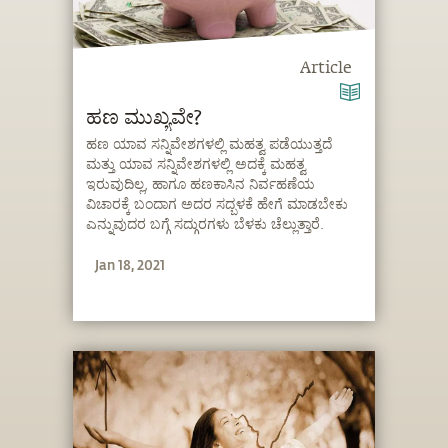
Article
ಹಣ ಮುಖ್ಯವೇ?
ಹಣ ಯಾವ ಸನ್ನಿವೇಶಗಳಲ್ಲಿ ಮಹತ್ವ ಪಡೆಯುತ್ತದೆ
ಮತ್ತು ಯಾವ ಸನ್ನಿವೇಶಗಳಲ್ಲಿ ಅದಕ್ಕೆ ಮಹತ್ವ
ಇರುವುದಿಲ್ಲ, ಹಾಗೂ ಹಣಕಾಸಿನ ನಿರ್ವಹಣೆಯ
ವಿಚಾರಕ್ಕೆ ಬಂದಾಗ ಅದರ ಸದ್ಬಳಕೆ ಹೇಗೆ ಮಾಡಬೇಕು
ಎನ್ನುವುದರ ಬಗ್ಗೆ ಸದ್ಗುರಗಳು ಬೆಳಕು ಚೆಲ್ಲುತ್ತಾರೆ.
Jan 18, 2021