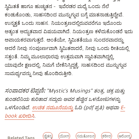
ಸ್ಥಿಮಿತತೆ ಹಾಗೂ ಹುಚ್ಚುತನ - ಇವೆರಡರ ಮಧ್ಯೆ ಒಂದು ನೆಲೆ
ಕಂಡುಕೊಂಡು, ಸಾಹಸದಿಂದ ಮುನ್ನುಗ್ಗುವ ಬಗ್ಗೆ ಮಾತನಾಡುತ್ತಿದ್ದೇವೆ.
ಉನ್ಮತ್ತತೆ ಒಂದು ಸಾಹಸ. ನಿಯಂತ್ರಣದಲ್ಲಿರುವವರೆಗೂ ಇದೊಂದು
ಅತ್ಯಂತ ಅದ್ಭುತವಾದ ವಿಷಯವಾಗಿದೆ. ನಿಯಂತ್ರಣ ಕಳೆದುಕೊಂಡರೆ ಇದು
ಅಪಾಯಕರವಾಗುತ್ತದೆ. ಅಂತೆಯೇ, ಸ್ಥಿಮಿತತೆಯೂ ಸುಂದರವಾದದ್ದು
ಆದರೆ ನೀವು ಸಂಪೂರ್ಣವಾಗಿ ಸ್ಥಿಮಿತರಾದರೆ, ನೀವು ಒಂದು ರೀತಿಯಲ್ಲಿ
ಸತ್ತಂತೆ. ನಿಮ್ಮ ಮೂಲಾಧಾರವು ಉತ್ತಮವಾಗಿ ಸ್ಥಾಪಿತವಾಗಿದ್ದಲ್ಲಿ,
ಯಾವುದೇ ಕ್ಷಣದಲ್ಲಿ, ನಿಮಗೆ ಬೇಕೆನಿಸ್ಸಿದ್ದಕ್ಕೆ, ಸಾಹಸದಿಂದ ಮುನ್ನುಗ್ಗುವ
ಸಾಮರ್ಥ್ಯವನ್ನು ನೀವು ಹೊಂದಿರುತ್ತೀರಿ.
ಸಂಪಾದಕರ ಟಿಪ್ಪಣಿ:
"Mystic’s Musings" ತಂತ್ರ, ಚಕ್ರ ಮತ್ತು
ಕುಂಡಲಿನಿಯ ಕುರಿತಾದ ಸದ್ಗುರು ಅವರ ಹೆಚ್ಚಿನ ಒಳನೋಟಗಳನ್ನು
ಒಳಗೊಂಡಿದೆ.
ಉಚಿತ ನಮೂನೆಯನ್ನು
ಓದಿ (pdf ಪ್ರತಿ) ಅಥವಾ
E-
book ಖರೀದಿಸಿ
.
ಚೈತನ್ಯ
ಯೋಗ
ಸಮತೋಲನ
ಶರೀರ
ಆರೋಗ್ಯ
Related Tags