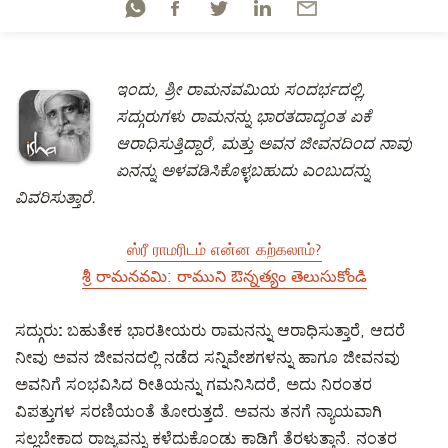
ಇಂದು, ಶ್ರೀ ರಾಮನವಮಿಯ ಸಂದರ್ಭದಲ್ಲಿ,
ಸದ್ಗುರುಗಳು ರಾಮನನ್ನು ಭಾರತದಾದ್ಯಂತ ಏಕೆ
ಆರಾಧಿಸುತ್ತಿದ್ದಾರೆ, ಮತ್ತು ಅವನ ಜೀವನದಿಂದ ನಾವು
ಏನನ್ನು ಅಳವಡಿಸಿಕೊಳ್ಳಬಹುದು ಎಂಬುದನ್ನು
ವಿವರಿಸುತ್ತಾರೆ.
ஸ்ரீ ராமரிடம் என்ன கற்கலாம்?
శ్రీ రామనవమి: రాముని ఔన్నత్యం తెలుసుకోండి
ಸದ್ಗುರು:
ಬಹುತೇಕ ಭಾರತೀಯರು ರಾಮನನ್ನು ಆರಾಧಿಸುತ್ತಾರೆ, ಆದರೆ
ನೀವು ಅವನ ಜೀವನದಲ್ಲಿ ನಡೆದ ಸನ್ನಿವೇಶಗಳನ್ನು ಹಾಗೂ ಜೀವನವು
ಅವನಿಗೆ ಸಂಭವಿಸಿದ ರೀತಿಯನ್ನು ಗಮನಿಸಿದರೆ, ಅದು ನಿರಂತರ
ವಿಪತ್ತುಗಳ ಸರಣಿಯಂತೆ ತೋರುತ್ತದೆ. ಅವನು ತನಗೆ ನ್ಯಾಯವಾಗಿ
ಸಲ್ಲಬೇಕಾದ ರಾಜ್ಯವನ್ನು ಕಳೆದುಕೊಂಡು ಕಾಡಿಗೆ ತೆರಳುತ್ತಾನೆ. ನಂತರ