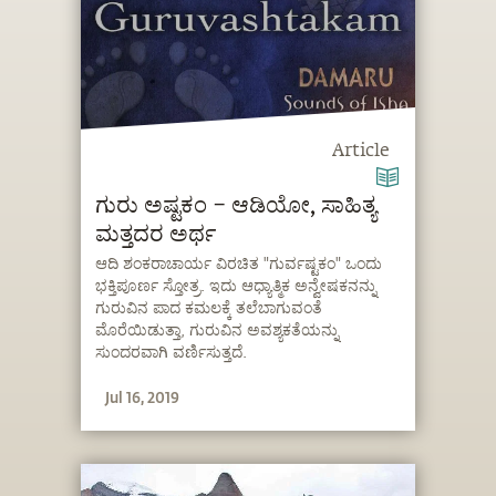
Article
ಗುರು ಅಷ್ಟಕಂ – ಆಡಿಯೋ, ಸಾಹಿತ್ಯ
ಮತ್ತದರ ಅರ್ಥ
ಆದಿ ಶಂಕರಾಚಾರ್ಯ ವಿರಚಿತ "ಗುರ್ವಷ್ಟಕಂ" ಒಂದು
ಭಕ್ತಿಪೂರ್ಣ ಸ್ತೋತ್ರ. ಇದು ಆಧ್ಯಾತ್ಮಿಕ ಅನ್ವೇಷಕನನ್ನು
ಗುರುವಿನ ಪಾದ ಕಮಲಕ್ಕೆ ತಲೆಬಾಗುವಂತೆ
ಮೊರೆಯಿಡುತ್ತಾ, ಗುರುವಿನ ಅವಶ್ಯಕತೆಯನ್ನು
ಸುಂದರವಾಗಿ ವರ್ಣಿಸುತ್ತದೆ.
Jul 16, 2019