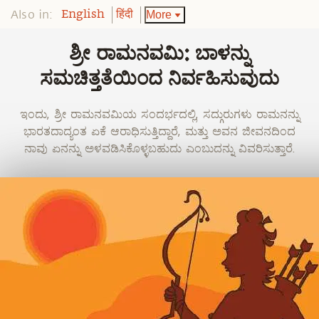
Also in:
More
English
हिंदी
ಶ್ರೀ ರಾಮನವಮಿ: ಬಾಳನ್ನು
ಸಮಚಿತ್ತತೆಯಿಂದ ನಿರ್ವಹಿಸುವುದು
ಇಂದು, ಶ್ರೀ ರಾಮನವಮಿಯ ಸಂದರ್ಭದಲ್ಲಿ, ಸದ್ಗುರುಗಳು ರಾಮನನ್ನು
ಭಾರತದಾದ್ಯಂತ ಏಕೆ ಆರಾಧಿಸುತ್ತಿದ್ದಾರೆ, ಮತ್ತು ಅವನ ಜೀವನದಿಂದ
ನಾವು ಏನನ್ನು ಅಳವಡಿಸಿಕೊಳ್ಳಬಹುದು ಎಂಬುದನ್ನು ವಿವರಿಸುತ್ತಾರೆ.