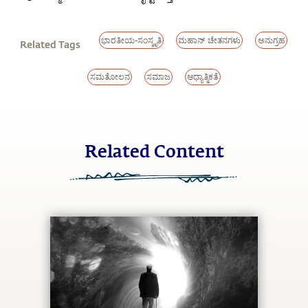
ಭಾರತೀಯ-ಸಂಸ್ಕೃತಿ
ಮಹಾನ್ ಚೇತನಗಳು
ಅನುಗ್ರಹ
Related Tags
ಸಮತೋಲನ
ಸಮಾಜ
ಆಧ್ಯಾತ್ಮಿಕತೆ
Related Content