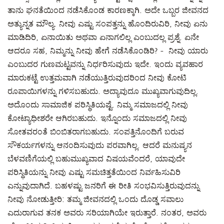
ತಾನು ಘನತೆಯಿಂದ ನಡೆಸಿಕೊಂಡ ಕಾರಣಕ್ಕಾಗಿ. ಅದೇ ಒಬ್ಬರ ಜೀವನದ
ಅತ್ಯುನ್ನತ ಮೌಲ್ಯ. ನೀವು ಎಷ್ಟು ಸಂಪತ್ತನ್ನು ಹೊಂದಿರುವಿರಿ, ನೀವು ಏನು
ಮಾಡಿದಿರಿ, ಏನಾಯಿತು ಅಥವಾ ಏನಾಗಲಿಲ್ಲ ಎಂಬುದಲ್ಲ ಪ್ರಶ್ನೆ. ಏನೇ
ಆದರೂ ಸಹ, ನಿಮ್ಮನ್ನು ನೀವು ಹೇಗೆ ನಡೆಸಿಕೊಂಡಿರಿ? - ನೀವು ಯಾರು
ಎಂಬುದರ ಗುಣಮಟ್ಟವನ್ನು ನಿರ್ಧರಿಸುವುದು ಇದೇ. ಇಂದು ವ್ಯವಹಾರ
ಮಾರುಕಟ್ಟೆ ಉತ್ತಮವಾಗಿ ನಡೆಯುತ್ತಿರುವುದರಿಂದ ನೀವು ಕೋಟಿ
ರೂಪಾಯಿಗಳನ್ನು ಗಳಿಸಬಹುದು. ಅದ್ಯಾವುದೂ ಮುಖ್ಯವಾಗುವುದಿಲ್ಲ.
ಅದೊಂದು ಸಾಮಾಜಿಕ ಪರಿಸ್ಥಿತಿಯಷ್ಟೆ. ನಿಮ್ಮ ಸಮಾಜದಲ್ಲಿ ನೀವು
ಕೋಟ್ಯಾಧೀಶರೇ ಆಗಿರಬಹುದು. ಇನ್ನೊಂದು ಸಮಾಜದಲ್ಲಿ ನೀವು
ಸೋತವರಂತೆ ಬಿಂಬಿತರಾಗಬಹುದು. ಸಂಪತ್ತಿನೊಂದಿಗೆ ಬರುವ
ಸೌಕರ್ಯಗಳನ್ನು ಆನಂದಿಸುವುದು ಪರವಾಗಿಲ್ಲ. ಆದರೆ ಮನುಷ್ಯನ
ಬೆಳವಣಿಗೆಯಲ್ಲಿ ಬಹುಮುಖ್ಯವಾದ ವಿಷಯವೆಂದರೆ, ಯಾವುದೇ
ಪರಿಸ್ಥಿತಿಯನ್ನು ನೀವು ಎಷ್ಟು ಸಮಚಿತ್ತತೆಯಿಂದ ನಿರ್ವಹಿಸುವಿರಿ
ಎನ್ನುವುದಾಗಿದೆ. ಬಹಳಷ್ಟು ಜನರಿಗೆ ಈ ರೀತಿ ಸಂಭವಿಸುತ್ತಿರುವುದನ್ನು
ನೀವು ನೋಡುತ್ತೀರಿ: ತಮ್ಮ ಜೀವನದಲ್ಲಿ ಒಂದು ದೊಡ್ಡ ಸವಾಲು
ಎದುರಾಗುವ ತನಕ ಅವರು ಸರಿಯಾಗಿಯೇ ಇರುತ್ತಾರೆ. ನಂತರ, ಅವರು