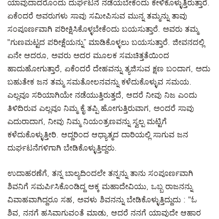
ಯಾವುದಾದರೊಂದು ದುರ್ಘಟನೆ ನಡೆಯಬೇಕೆಂದು ಕೇಳಿಕೊಳ್ಳುತ್ತಿರುತ್ತಾರೆ.
ಏಕೆಂದರೆ ಅವರುಗಳು ಸಾವು ಸಮೀಪಿಸುವ ಮುನ್ನ ತಮ್ಮನ್ನು ತಾವು
ಸಂಪೂರ್ಣವಾಗಿ ಪರೀಕ್ಷಿಸಿಕೊಳ್ಳಬೇಕೆಂದು ಬಯಸುತ್ತಾರೆ. ಅವರು ತಮ್ಮ
"ಗುಣಮಟ್ಟದ ಪರೀಕ್ಷೆಯನ್ನು” ಮಾಡಿಕೊಳ್ಳಲು ಬಯಸುತ್ತಾರೆ. ಜೀವನದಲ್ಲಿ
ಏನೇ ಆದರೂ, ಅವರು ಅದರ ಮೂಲಕ ಸಮಚಿತ್ತತೆಯಿಂದ
ಹಾದುಹೋಗುತ್ತಾರೆ, ಏಕೆಂದರೆ ದೇಹವನ್ನು ತ್ಯಜಿಸುವ ಕ್ಷಣ ಬಂದಾಗ, ಅದು
ಬಹುತೇಕ ಜನ ತಮ್ಮ ಸಮತೋಲನವನ್ನು ಕಳೆದುಕೊಳ್ಳುವ ಸಮಯ.
ಎಲ್ಲವೂ ಸರಿಯಾಗಿಯೇ ನಡೆಯುತ್ತಿರುತ್ತದೆ, ಆದರೆ ನೀವು ನಿಜ ಎಂದು
ತಿಳಿದಿರುವ ಎಲ್ಲವೂ ನಿಮ್ಮ ಕೈ ತಪ್ಪಿ ಹೋಗುತ್ತಿರುವಾಗ, ಅಂದರೆ ಸಾವು
ಎದುರಾದಾಗ, ನೀವು ನಿಮ್ಮ ನಿಯಂತ್ರಣವನ್ನು ಸ್ವಲ್ಪ ಮಟ್ಟಿಗೆ
ಕಳೆದುಕೊಳ್ಳುತ್ತೀರಿ. ಆದ್ದರಿಂದ ಆಧ್ಯಾತ್ಮದ ದಾರಿಯಲ್ಲಿ ಸಾಗುವ ಜನ
ದುರ್ಘಟನೆಗಳಿಗಾಗಿ ಬೇಡಿಕೊಳ್ಳುತ್ತಿದ್ದರು.
ಉದಾಹರಣೆಗೆ, ತನ್ನ ಬಾಲ್ಯದಿಂದಲೇ ತನ್ನನ್ನು ತಾನು ಸಂಪೂರ್ಣವಾಗಿ
ಶಿವನಿಗೆ ಸಮರ್ಪಿಸಿಕೊಂಡಿದ್ದ ಅಕ್ಕ ಮಹಾದೇವಿಯು, ಒಬ್ಬ ರಾಜನನ್ನು
ವಿವಾಹವಾಗಿದ್ದರೂ ಸಹ, ಅವಳು ಶಿವನನ್ನು ಬೇಡಿಕೊಳ್ಳುತ್ತಿದ್ದುದು : "ಓ
ಶಿವ, ನನಗೆ ಹಸಿವಾಗುವಂತೆ ಮಾಡು, ಆದರೆ ನನಗೆ ಯಾವುದೇ ಆಹಾರ