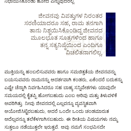
ನಿಭಾಯಿಸಿಕೊಂಡು ಹೋದ ಎನ್ನುವುದರಲ್ಲಿ.
ಜೀವನವು ವಿಪತ್ತುಗಳ ನಿರಂತರ
ಸರಣಿಯಾದರೂ ಸಹ, ರಾಮ ತನಗಾಗಿ
ತಾನು ನಿಶ್ಚಯಿಸಿಕೊಂಡಿದ್ದ ಜೀವನದ
ಮೂಲಭೂತ ಸೂತ್ರಗಳಿಂದ ಹಾಗೂ
ತನ್ನ ಸತ್ಯನಿಷ್ಠೆಯಿಂದ ಎಂದಿಗೂ
ವಿಚಲಿತನಾಗಲಿಲ್ಲ.
ಮುಕ್ತಿಯನ್ನು ಹಂಬಲಿಸುವವರು ಹಾಗೂ ಸಮಚಿತ್ತತೆಯ ಜೀವನವನ್ನು
ಬಯಸುವವರು ರಾಮನನ್ನು ಆದರ್ಶವಾಗಿ ಕಂಡರು, ಏಕೆಂದರೆ ಬದುಕನ್ನು
ಎಷ್ಟೇ ಚೆನ್ನಾಗಿ ನಿರ್ವಹಿಸಿದರೂ ಸಹ ಬಾಹ್ಯ ಸನ್ನಿವೇಶಗಳು ಯಾವುದೇ
ಸಮಯದಲ್ಲಿ ಕೈತಪ್ಪಿ ಹೋಗಬಹುದು ಎಂಬ ಅರಿವು ಮತ್ತು ತಿಳುವಳಿಕೆ
ಅವರಿಗಿತ್ತು. ನೀವು ಜೀವನದಲ್ಲಿ ಎಲ್ಲವನ್ನೂ ವ್ಯವಸ್ಥಿತವಾಗಿ
ಆಯೋಜಿಸಿಟ್ಟಿರಬಹುದು, ಆದರೆ ಒಂದೇ ಒಂದು ಚಂಡಮಾರುತ
ಅದೆಲ್ಲವನ್ನೂ ತಲೆಕೆಳಗಾಗಿಸಬಹುದು. ಈ ರೀತಿಯ ವಿಷಯಗಳು ನಮ್ಮ
ಸುತ್ತಲೂ ನಡೆಯುತ್ತಲೇ ಇರುತ್ತವೆ. ಅವು ನಮಗೆ ಸಂಭವಿಸದೇ