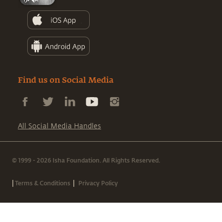
Find us on Social Media
All Social Media Handles
© 1999 - 2026 Isha Foundation. All Rights Reserved.
|
|
Terms & Conditions
Privacy Policy