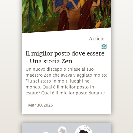
Article
Il miglior posto dove essere
- Una storia Zen
Un nuovo discepolo chiese al suo
maestro Zen che aveva viaggiato molto:
"Tu sei stato in molti luoghi nel
mondo. Qual è il miglior posto in
estate? Qual è il miglior posto durante
i monsoni? Qual è il miglior posto dove
Mar 30, 2026
andare durante l'inverno?"