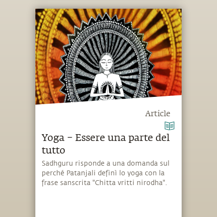
Article
Yoga – Essere una parte del
tutto
Sadhguru risponde a una domanda sul
perché Patanjali definì lo yoga con la
frase sanscrita "Chitta vritti nirodha".