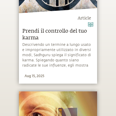
Article
Prendi il controllo del tuo
karma
Descrivendo un termine a lungo usato
e impropriamente utilizzato in diversi
modi, Sadhguru spiega il significato di
karma. Spiegando quanto siano
radicate le sue influenze, egli mostra
anche un modo per "afferrare" la sua
Aug 15, 2025
complessa struttura.