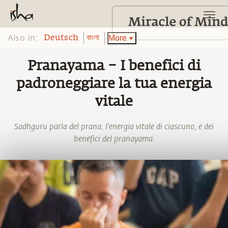
Also in:
More
Deutsch
বাংলা
Pranayama – I benefici di
padroneggiare la tua energia
vitale
Sadhguru parla del prana, l'energia vitale di ciascuno, e dei
benefici del pranayama.