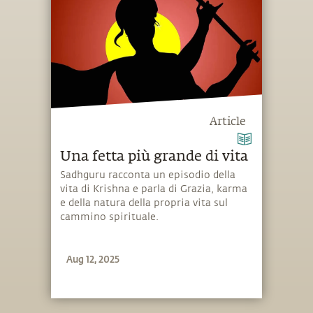
Article
Una fetta più grande di vita
Sadhguru racconta un episodio della
vita di Krishna e parla di Grazia, karma
e della natura della propria vita sul
cammino spirituale.
Aug 12, 2025