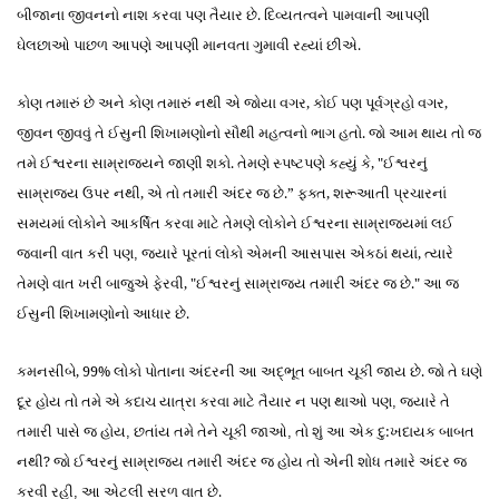
બીજાના જીવન
નો
નાશ ક
રવા
પણ તૈયાર છે. દિવ્યતત્વને પામવાની આપણી
ઘેલછાઓ
પાછળ આપણે આપણી માનવતા
ગુમાવી રહ્યાં
છી
એ
.
કોણ તમારું છે અને કોણ
તમારું
નથી એ જોયા વગર, કોઈ પણ પૂ
ર્વ
ગ્રહો વગર,
જીવન જીવવું
તે
ઈસુની શિખામણોનો
સૌ
થી મહત્વનો ભાગ હતો. જો આમ થાય તો જ
તમે ઈશ્વરના સામ્રાજ્યને જાણી શકો. તેમણે સ્પષ્ટપણે કહ્યું કે, "ઈશ્વરનું
સામ્રાજ્ય ઉપર નથી, એ તો તમા
રી
અંદર જ છે.” ફક્ત, શરૂઆતી
પ્રચારનાં
સમય
માં લોકોને આકર્ષિત કરવા માટે તેમણે લોકોને ઈશ્વરના સામ્રાજ્યમાં લ
ઈ
જવાની વાત કરી પણ
જ્યારે પૂરતાં લોકો એમની આસપાસ એકઠાં થયાં, ત્યારે
,
તેમણે વાત ખરી બાજુએ ફેરવી, "ઈશ્વરનું સામ્રાજ્ય તમા
રી
અંદર જ છે."
આ જ
ઈસુની શિખામણોનો આધાર છે.
કમનસીબે, 99% લોકો પોતાના અંદરની આ અદ્ભૂત બાબત ચૂકી જાય છે. જો
તે
ઘ
ણે
દૂર હોય તો તમે એ કદાચ યાત્રા કરવા માટે તૈયાર ન પણ થાઓ પણ
જ્યારે
તે
,
તમારી પાસે જ
હોય
છતાંય તમે
તે
ને ચૂકી જાઓ
તો શું આ એક
દુ:ખદાયક બાબત
,
,
નથી? જો ઈશ્વરનું સામ્રાજ્ય તમા
રી
અંદર જ હોય તો એની શોધ તમારે અંદર જ
કરવી
રહી
આ
એ
ટલી સરળ વાત છે.
,