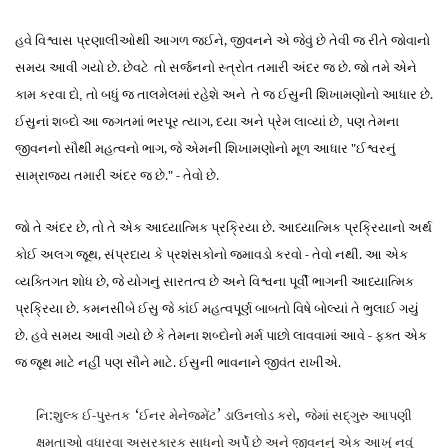
હવે વિશ્વાસ પ્રણાલી
ઓ
થી આગળ જઈને, જીવનને એ જેવું છે તેવી જ રીતે જોવાનો
સમય આવી ગયો છે. છેવટે
તો સર્જનનો સ્ત્રોત તમા
રી
અંદર જ છે. જો તમે એને
કામ કરવા દો
તો બધું જ તાલમેલમાં રહેશે
અને
તે
જ ઈસુની શિખામણોનો
આધાર
છે.
,
ઈસુનાં શબ્દો આ જગતમાં ભરપૂર ત્યાગ, દયા અને પ્રેમ લાવ્યાં છે
પણ તેમના
,
જીવનનો
સૌ
થી મહત્વનો ભાગ, જે એમની શિખામણોનો મૂળ આધાર "ઈશ્વરનું
સામ્રાજ્ય તમા
રી
અંદર જ છે." - તેવો છે.
જો તે
અંદર છે,
તો તે
એક આધ્યાત્મિક પ્રક્રિયા છે. આધ્યાત્મિક પ્રક્રિયાનો અર્થ
કોઈ અલગ જૂથ, સંપ્રદાય કે પ્રશંસકોનો જમાવડો કરવો - તેવો નથી. આ એક
વ્યક્તિગત શોધ છે, જે યોગનું સારતત્વ છે અને વિશ્વના પૂર્વી ભાગની આધ્યાત્મિક
પ્રક્રિયા છે. કમનસીબે ઈસુ જે કાંઈ મહત્વપૂર્ણ બાબતો વિષે બોલ્યાં તે ભુલાઈ ગયું
છે. હવે સમય આવી ગયો છે કે તેમના શબ્દોનો મર્મ પાછો લાવવામાં આવે - ફક્ત એક
જ જૂથ માટે નહીં પણ
સૌને
માટે. ઈસુની ભાવનાને જીવંત રાખીએ.
‘
’
,
નિ:શુલ્ક
ઈ-
પુસ્તક
ઈનર મેનેજમેંટ
ડાઉનલોડ કરો
જેમાં સદ્ગુરુ આપણી
ક્ષમતાઓ વધારવા અસરકારક સાધનો અર્પે છે અને જીવનનું એક આખું નવું