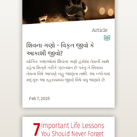
Article
શિવના ગણો - વિકૃત જીવો કે
આકાશી જીવો?
યોગિક કથાઓમાં શિવના ગણો હંમેશા તેમની સાથે
રહેતા મિત્રો તરીકે પ્રખ્યાત છે પરંતુ તે સિવાય
તેમના વિષે આપણે બહુ જાણતા નથી. આ બ્લોગમાં
સદ્‍ગુરુ આ રહસ્યમય જીવો વિષે વધુ જણાવે છે.
Feb 7, 2025