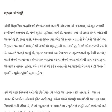
શ્રદ્ધા અંગે શું?
એવી વૈજ્ઞાનિક
પદ્ધતિઓ
છે જે તમને તમા
રી
અંદરના એ આયામ
જે મૂળ રૂપથી
,
સર્જનનો સ્ત્રોત છે,
તેનાં સુધી
પહોંચાડી શકે છે. તમારી પાસે જે શરીર છે
અંદરથી
તે
જ
બનેલું છે. ઈસુ પાસે, એમના જીવનમાં,
એ
ટલો સમય ન હતો કે તેઓ લોકોને આ
વિજ્ઞાન સમજાવી શકે, તેથી તેઓ
એ
શ્રદ્ધા
ની વાત ક
રી
હ
તી
, જે એક ઝડપી રસ્તો
છે. જ્યારે તેમણે કહ્યું કે, "ફક્ત બાળકો જ ઈશ્વરના સામ્રાજ્યમાં
પ્રવેશી
શકશે
"
,
ત્યારે
તેઓ
નાનાં બાળકોની વાત નહોતાં કરતાં. તેઓ એવા લોકોની વાત કરતા હતા
જે બાળક સમાન હોય
એવા લોકો જે દરેક વસ્તુનો આગાઉથી નિષ્કર્ષ કાઢી લેવાની
,
વ્રુત્તિ - પૂર્વગ્રહોથી મુક્ત હોય.
તમે જે કાંઈ
કરી લો છો તેમાં તમે ખોટા જ પડવાના છો કારણ કે
જીવન
નિષ્કર્ષો
,
તમારા નિષ્કર્ષોના કોઠામાં
ફીટ
નથી થતું. એવા લોકો જેમણે અગાઉથી જ ઘણા બધા
નિષ્કર્ષો કાઢી લીધા છે
તેઓ જીવનને અથવા તેના સ્ત્રોતને નહીં પામી શકે. જો તમે
,