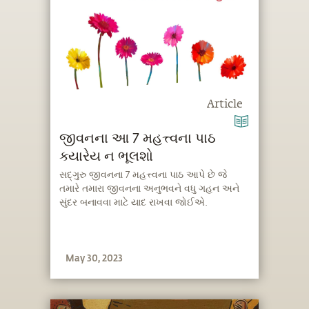
Article
જીવનના આ 7 મહત્ત્વના પાઠ
ક્યારેય ન ભૂલશો
સદ્‍ગુરુ જીવનના 7 મહત્ત્વના પાઠ આપે છે જે
તમારે તમારા જીવનના અનુભવને વધુ ગહન અને
સુંદર બનાવવા માટે યાદ રાખવા જોઈએ.
May 30, 2023