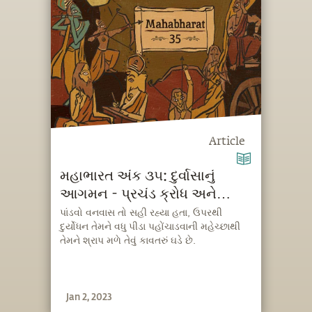
Article
મહાભારત અંક ૩૫: દુર્વાસાનું
આગમન - પ્રચંડ ક્રોધ અને
શ્રાપનું ટળી જવું
પાંડવો વનવાસ તો સહી રહ્યા હતા, ઉપરથી
દુર્યોધન તેમને વધુ પીડા પહોંચાડવાની મહેચ્છાથી
તેમને શ્રાપ મળે તેવું કાવતરું ઘડે છે.
Jan 2, 2023