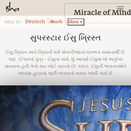
Also in:
More
Deutsch
తెలుగు
સુપરસ્ટાર ઈસુ ખ્રિસ્ત
ઈસુ ખ્રિસ્ત અને ખ્રિસ્તી ધર્મ એકબીજાનાં લગભગ સમાનાર્થી છે.
પણ, 'ઈશ્વરનાં પુત્ર - ઈસુનાં નામે, શું આપણે ઈસુમાં જે અતુલ્ય
માનવતા હતી તેનો સાર ખોઈ નાખ્યો છે? કદાચ. ઈસુની ભાવનાઓને
આપણા હૃદયમાં પાછી લાવવાનો સમય આવી ગયો છે.