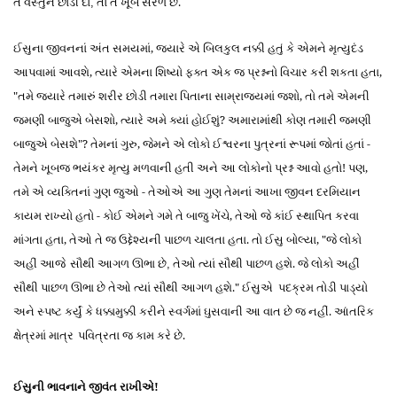
તે
વસ્તુને છોડી દો
તો તે ખૂબ સરળ છે.
,
ઈસુના જીવનનાં અંત સમયમાં, જ્યારે એ બિલકુલ નક્કી હતું કે એમને
મૃત્યુદંડ
આપવામાં આવશે, ત્યારે એમના શિષ્યો ફક્ત એક જ પ્રશ્નનો વિચાર કરી શકતા હતા,
"તમે જ્યારે તમારું શરીર છોડી તમારા પિતાના સામ્રાજ્યમાં જશો, તો તમે એમની
જમણી બાજુએ
બે
સશો, ત્યારે અમે ક્યાં
હો
ઈશું? અમારામાંથી કોણ તમારી જમણી
બાજુએ
બે
સશે"? તેમનાં ગુરુ, જેમને એ લોકો ઈશ્વરના પુત્રનાં રૂપમાં જોતાં હતાં -
તેમને ખૂબજ ભયંકર
મૃત્યુ
મળવાની હતી અને આ લોકોનો પ્રશ્ન આવો હતો! પણ,
તમે એ વ્યક્તિનાં ગુણ જુઓ - તેઓએ આ ગુણ તેમનાં આખા જીવન
દરમિયાન
કાયમ રાખ્યો
હતો - કોઈ એમને ગમે તે બાજુ ખેંચે, તેઓ જે કાંઈ સ્થાપિત કરવા
માંગતા હતા, તેઓ તે જ ઉદ્દેશ્યની પાછળ ચાલતા હતા. તો ઈસુ બોલ્યા, "જે લોકો
અહીં આ
જે
સૌ
થી આગળ
ઊ
ભા છે
તે
ઓ
ત્યાં
સૌ
થી પાછળ હશે.
જે લોકો અહીં
,
સૌથી પાછળ ઊભા છે તેઓ ત્યાં સૌથી આગળ હશે.
" ઈસુએ
પદક્રમ
તોડી પાડ્યો
અને સ્પષ્ટ કર્યું કે
કરીને
સ્વર્ગમાં ઘુ
સ
વાની આ વાત છે જ નહીં. આંતરિક
ધક્કામુક્કી
ક્ષેત્ર
માં
માત્ર
પવિત્રતા જ કામ કરે
છે.
ઈસુની ભાવનાને જીવંત રાખીએ!