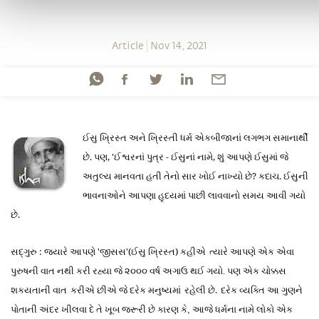
Article
Nov 14, 2021
ઈસુ ખ્રિસ્ત અને ખ્રિસ્તી ધર્મ એકબીજાનાં લગભગ સમાનાર્થી
છે. પણ, 'ઈશ્વરનાં પુત્ર - ઈસુનાં નામે, શું આપણે ઈસુમાં જે
અતુલ્ય માનવતા હતી તેનો સાર ખોઈ નાખ્યો છે? કદાચ. ઈસુની
ભાવનાઓને આપણા હૃદયમાં પાછી લાવવાનો સમય આવી ગયો
છે.
સદ્ગુરુ : જ્યારે આપણે '
'(ઈસુ ખ્રિસ્ત) કહી
એ
ત્યારે આપણે એક એવા
જીસસ
પુરુષની વાત
નથી
કરી
રહ્યા
જે ૨૦૦૦ વ
ર્ષ
અગાઉ થઈ ગયો
પણ એક ચોક્કસ
.
શકયતા
ની વાત
કરી
એ
છીએ જે
દરેક મનુષ્ય
માં
રહેલી
છે.
દરેક
વ્યક્તિ
આ ગુણને
પોતાની અંદર ખીલવા દે તે ખૂબ જરૂરી છે કારણ કે
આજે ધર્મના નામે લોકો એક
,