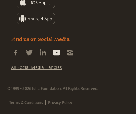
Find us on Social Media
All Social Media Handles
© 1999 - 2026 Isha Foundation. All Rights Reserved.
|
|
Terms & Conditions
Privacy Policy