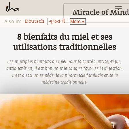
Also in:
More
Deutsch
ગુજરાતી
8 bienfaits du miel et ses
utilisations traditionnelles
Les multiples bienfaits du miel pour la santé : antiseptique,
antibactérien, il est bon pour le sang et favorise la digestion.
C’est aussi un remède de la pharmacie familiale et de la
médecine traditionnelle.