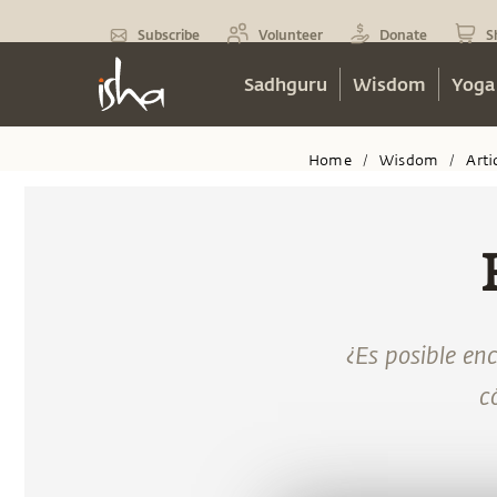
Subscribe
Volunteer
Donate
S
Sadhguru
Wisdom
Yoga
Home
Wisdom
Arti
/
/
¿Es posible enc
c