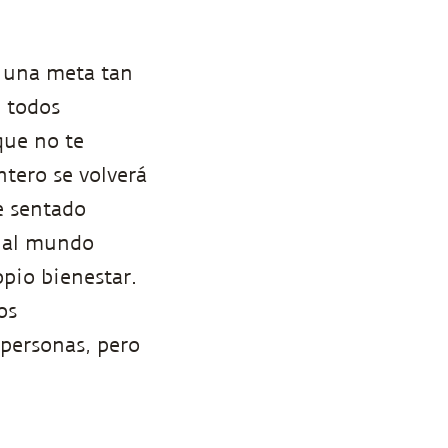
 una meta tan
 todos
que no te
ntero se volverá
e sentado
o al mundo
opio bienestar.
os
personas, pero