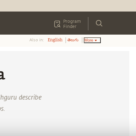
Program
Finder
Also in:
More
English
తెలుగు
a
adhguru describe
s.