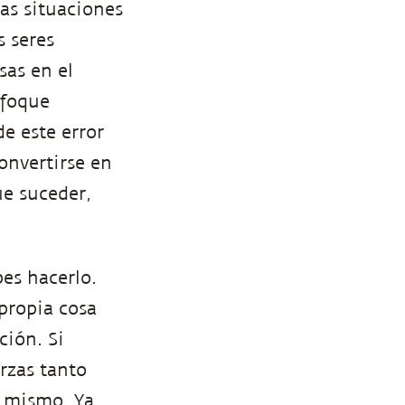
las situaciones
s seres
sas en el
nfoque
e este error
onvertirse en
ue suceder,
bes hacerlo.
propia cosa
ción. Si
rzas tanto
i mismo. Ya