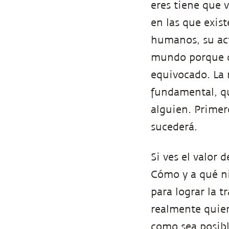
eres tiene que v
en las que exis
humanos, su act
mundo porque qu
equivocado. La 
fundamental, qu
alguien. Primero
sucederá.
Si ves el valor 
Cómo y a qué ni
para lograr la t
realmente quier
como sea posible