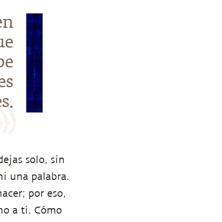
en
ue
be
es
s.
ejas solo, sin
ni una palabra.
cer; por eso,
rno a ti. Cómo