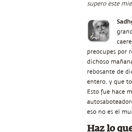
supero este mi
Sadh
grand
caere
preocupes por r
dichoso mañana?
rebosante de d
entero, y que t
Esto fue hace m
autosaboteadore
eso no es el mu
Haz lo qu