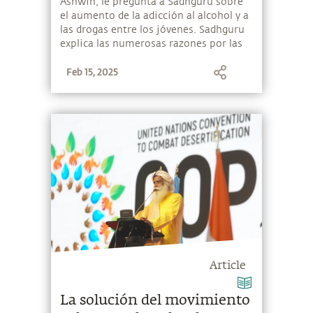
Ashwin, le pregunta a Sadhguru sobre
el aumento de la adicción al alcohol y a
las drogas entre los jóvenes. Sadhguru
explica las numerosas razones por las
que cada vez más jóvenes recurren a las
Feb 15, 2025
drogas y al alcohol, y ofrece soluciones
sencillas para ayudarlos a aprender a
disfrutar de otros placeres mucho más
grandes de la vida.
Article
La solución del movimiento