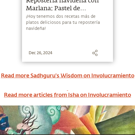
Repostería navideña con
Marlana: Pastel de
chocolate (sin huevo), y
¡Hoy tenemos dos recetas más de
platos deliciosos para tu repostería
Gotas de frutas y nueces
navideña!
Dec 26, 2024
Read more Sadhguru's Wisdom on
Involucramiento
Read more articles from Isha on
Involucramiento