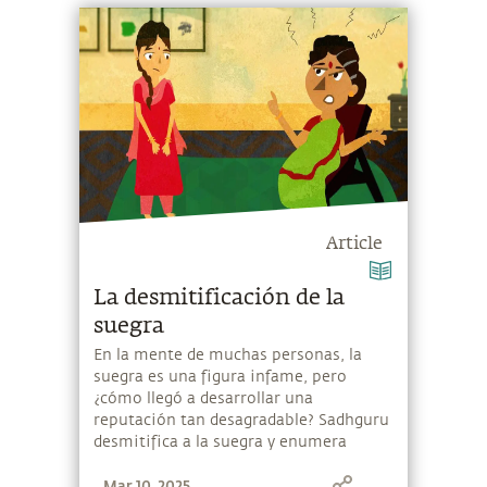
Article
La desmitificación de la
suegra
En la mente de muchas personas, la
suegra es una figura infame, pero
¿cómo llegó a desarrollar una
reputación tan desagradable? Sadhguru
desmitifica a la suegra y enumera
diversos factores biológicos y
Mar 10, 2025
psicológicos en juego.