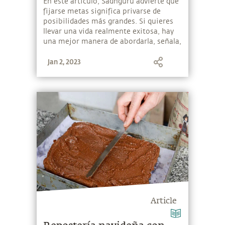
En este artículo, Sadhguru advierte que
fijarse metas significa privarse de
posibilidades más grandes. Si quieres
llevar una vida realmente exitosa, hay
una mejor manera de abordarla, señala,
y ofrece un método sencillo para
Jan 2, 2023
alcanzar este objetivo. También explica
por qué la mentalidad de «hacer menos,
conseguir más» no solo significa
engañar a los demás, sino, sobre todo,
a ti mismo.
Article