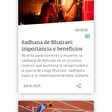
Article
Sadhana de Bhairavi:
importancia y beneficios
Abierta para hombres y mujeres, la
Sadhana de Bahiravi es un proceso
intenso que aumenta la receptividad a
la gracia de Linga Bhairavi. Sadhguru
explica la importancia de esta sadhana
y los beneficios que uno puede obtener
Jun 9, 2025
de ella.