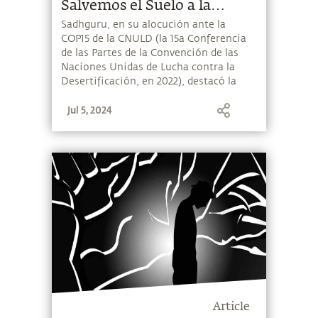
Salvemos el Suelo a la
degradación de las tierras
Sadhguru, en su alocución ante la
COP15 de la CNULD (la 15a Conferencia
agrícolas a nivel mundial,
de las Partes de la Convención de las
presentada en la COP15
Naciones Unidas de Lucha contra la
Desertificación, en 2022), destacó la
necesidad de un enfoque unidireccional
Jul 5, 2024
para que salvemos el suelo y
recomendó implementar una
estrategia de tres frentes para revivir el
contenido orgánico del suelo. Este es
un resumen del discurso.
Article