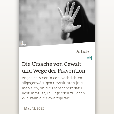
Article
Die Ursache von Gewalt
und Wege der Prävention
Angesichts der in den Nachrichten
allgegenwärtigen Gewalttaten fragt
man sich, ob die Menschheit dazu
bestimmt ist, in Unfrieden zu leben.
Wie kann die Gewaltspirale
durchbrochen und eine effektive
May 12, 2025
Gewaltprävention umgesetzt werden?
Sadhguru antwortet