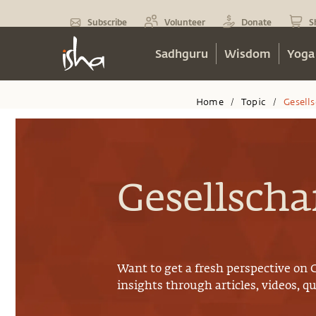
Subscribe
Volunteer
Donate
S
Sadhguru
Wisdom
Yoga
Home
Topic
Gesells
/
/
Gesellscha
Want to get a fresh perspective on
insights through articles, videos, q