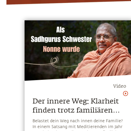
Video
Der innere Weg: Klarheit
finden trotz familiären
Widerstands
Belastet dein Weg nach innen deine Familie?
In einem Satsang mit Meditierenden im Jahr