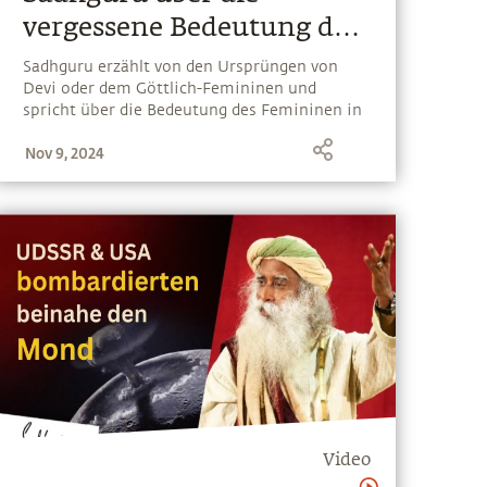
vergessene Bedeutung des
Femininen in unserer
Sadhguru erzählt von den Ursprüngen von
Devi oder dem Göttlich-Femininen und
Gesellschaft
spricht über die Bedeutung des Femininen in
der heutigen Welt und die entscheidende
Nov 9, 2024
Rolle, die es für eine gerechte Gesellschaft
und eine inklusive Menschheit spielt
Video