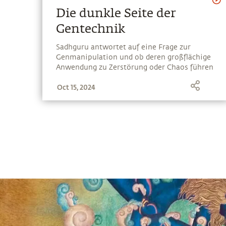
Die dunkle Seite der
Gentechnik
Sadhguru antwortet auf eine Frage zur
Genmanipulation und ob deren großflächige
Anwendung zu Zerstörung oder Chaos führen
könnte. Anhand von Anekdoten macht er die
Oct 15, 2024
Folgen deutlich, die Genmanipulation für die
Menschheit und andere Lebensformen haben
kann