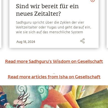
Sind wir bereit für ein
neues Zeitalter?
Sadhguru spricht über die Zyklen der vier
Weltzeitalter oder Yugas und geht darauf ein,
wie sie sich auf das menschliche System
auswirken und was unsere Verantwortung
Aug 18, 2024
für die künftige Generation ist
Read more Sadhguru's Wisdom on
Gesellschaft
Read more articles from Isha on
Gesellschaft