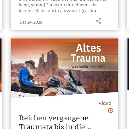
kann, worauf Sadhguru mit einem sehr
klaren Lebensmotto antwortet (das im
größeren Kontext auch auf die Frage nach
Dec 24, 2025
dem Lernen aus der deutschen Geschichte
ausgeweitet werden kann)
Video
Reichen vergangene
Traumata bis in die