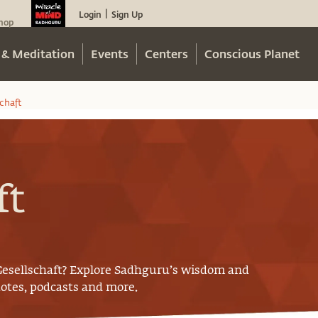
Login
Sign Up
|
hop
 & Meditation
Events
Centers
Conscious Planet
chaft
ft
Gesellschaft
? Explore Sadhguru’s wisdom and
uotes, podcasts and more.