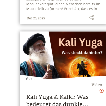
Möglichkeit gibt, einen Menschen bereits im
Mutterleib zu formen? Er erklärt, dass es in
Indien einst einen festgelegten Prozess gab,
Dec 25, 2025
wie werdende und junge Mütter unterstützt
werden sollten. Heute jedoch, so Sadhguru,
kümmern wir uns nicht mit der
erforderlichen Sorgfalt um die Heranbildung
der nächsten Generation
Video
Kali Yuga & Kalki: Was
bedeutet das dunkle