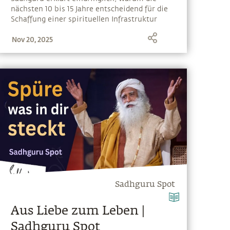
nächsten 10 bis 15 Jahre entscheidend für die
Schaffung einer spirituellen Infrastruktur
sind, die ein Aufblühen der Menschen
Nov 20, 2025
ermöglicht
Sadhguru Spot
Aus Liebe zum Leben |
Sadhguru Spot