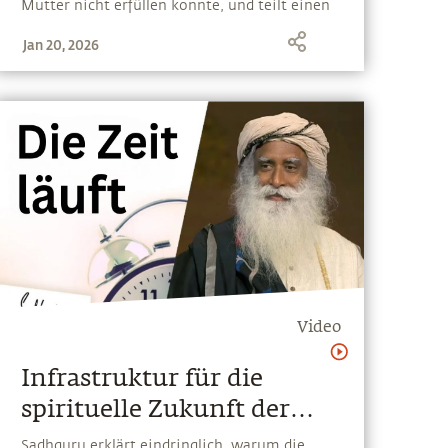
Mutter nicht erfüllen konnte, und teilt einen
herzergreifenden und doch zärtlichen
Jan 20, 2026
Moment mit ihr auf ihrem Sterbebett
Video
Infrastruktur für die
spirituelle Zukunft der
Welt
Sadhguru erklärt eindringlich, warum die