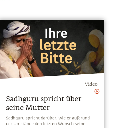
Video
Sadhguru spricht über
seine Mutter
Sadhguru spricht darüber, wie er aufgrund
der Umstände den letzten Wunsch seiner