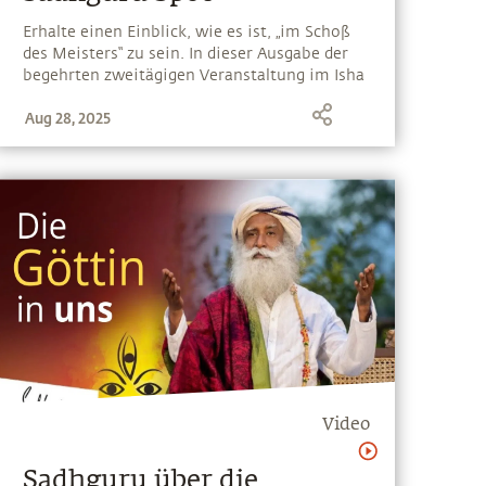
Erhalte einen Einblick, wie es ist, „im Schoß
des Meisters“ zu sein. In dieser Ausgabe der
begehrten zweitägigen Veranstaltung im Isha
Yoga Center sprach Sadhguru darüber, was
Aug 28, 2025
einen Guru ausmacht, wo Vorträge enden
und Transformation beginnt, und worin sein
eigentliches Interesse besteht
Video
Sadhguru über die