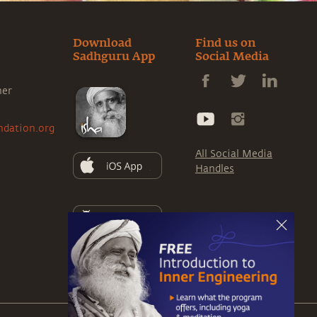
Download
Find us on
Sadhguru App
Social Media
ner
ndation.org
All Social Media
Handles