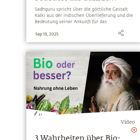
Zeitalter?
Sadhguru spricht über die göttliche Gestalt
Kalki aus der indischen Überlieferung und die
Bedeutung seiner Ankunft für das
menschliche Bewusstsein. Er befasst sich
Sep 19, 2025
auch mit den Weltzeitaltern oder Yugas, und
bietet eine yogische Perspektive auf das
Fortschreiten der menschlichen Intelligenz
Video
3 Wahrheiten über Bio-