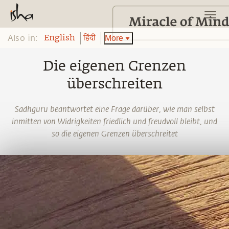
Also in:
More
English
हिंदी
Die eigenen Grenzen
überschreiten
Sadhguru beantwortet eine Frage darüber, wie man selbst
inmitten von Widrigkeiten friedlich und freudvoll bleibt, und
so die eigenen Grenzen überschreitet