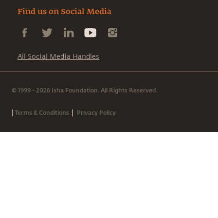
Find us on Social Media
All Social Media Handles
© 1999 - 2026 Isha Foundation. All Rights Reserved.
|
|
Terms & Conditions
Privacy Policy