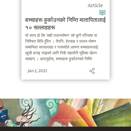
Article
बच्चाहरू हुर्काउनको निम्ति मातापितालाई
१० सल्लाहहरू
यो सत्य हो कि ‘सही पालनपोषण’ को कुनै परिभाषा वा
निश्चित विधि हुँदैन । तैपनि, हेरचाह र पालन-पोषण
सम्बन्धित सरसल्लाह र परामर्शले आफ्ना बच्चाहरूलाई
खुसी बनाइ राख्नको लागि निकै सहयोगी भूमिका खेल्न
सक्छन् । आउनुहोस्, बच्चाहरू हुर्काउनको निम्ति
आवश्यक ती १० तरिकाहरू बारे जानौँ, जुन सद्‌गुरु
Jan 2, 2023
हामीलाई बताउँदै हुनुहुन्छ ।