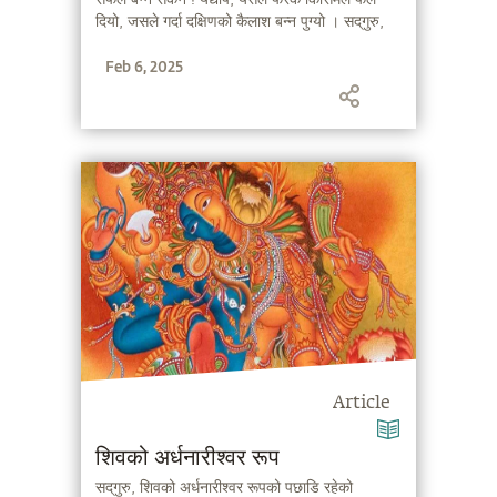
दियो, जसले गर्दा दक्षिणको कैलाश बन्न पुग्यो । सद्‌गुरु,
हामीलाई शिव र पुण्याक्षीको प्रेम कथाको बारेमा बताउँदै
Feb 6, 2025
हुनुहुन्छ...
Article
शिवको अर्धनारीश्वर रूप
सद्‌गुरु, शिवको अर्धनारीश्वर रूपको पछाडि रहेको