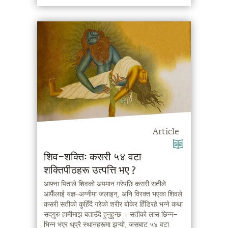
Article
शिव–शक्तिः कसरी ५४ वटा
शक्तिपीठहरू उत्पत्ति भए ?
आफ्ना पिताले शिवको अपमान गरेपछि कसरी सतीले
आफैँलाई यज्ञ–अग्नीमा जलाइन्, अनि विरक्त भएका शिवले
कसरी सतीको कुहिँदै गरेको शरीर बोकेर हिँडिरहे भन्ने कथा
सद्‌गुरु हामीमाझ बताउँदै हुनुहुन्छ । सतीको लास छिन्न–
भिन्न भएर थुप्रै स्थानहरूमा झऱ्यो, जसबाट ५४ वटा