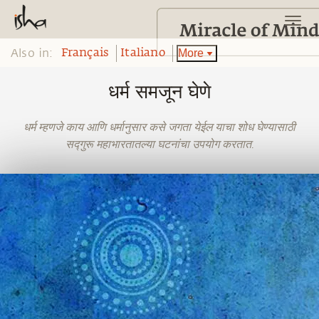
Also in:
More
Français
Italiano
धर्म समजून घेणे
धर्म म्हणजे काय आणि धर्मानुसार कसे जगता येईल याचा शोध घेण्यासाठी
सद्गुरू महाभारतातल्या घटनांचा उपयोग करतात.