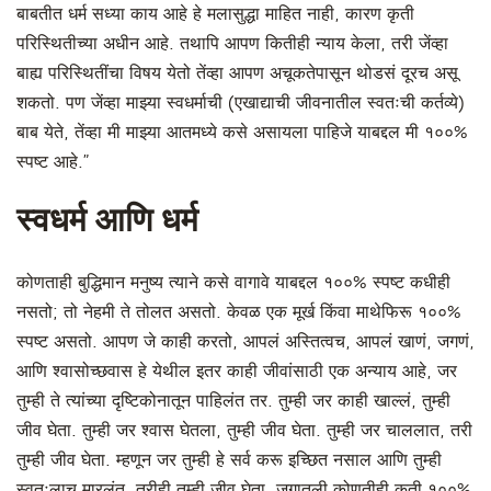
बाबतीत धर्म सध्या काय आहे हे मलासुद्धा माहित नाही, कारण कृती
परिस्थितीच्या अधीन आहे. तथापि आपण कितीही न्याय केला, तरी जेंव्हा
बाह्य परिस्थितींचा विषय येतो तेंव्हा आपण अचूकतेपासून थोडसं दूरच असू
शकतो. पण जेंव्हा माझ्या स्वधर्माची (एखाद्याची जीवनातील स्वतःची कर्तव्ये)
बाब येते, तेंव्हा मी माझ्या आतमध्ये कसे असायला पाहिजे याबद्दल मी १००%
स्पष्ट आहे.”
स्वधर्म आणि धर्म
कोणताही बुद्धिमान मनुष्य त्याने कसे वागावे याबद्दल १००% स्पष्ट कधीही
नसतो; तो नेहमी ते तोलत असतो. केवळ एक मूर्ख किंवा माथेफिरू १००%
स्पष्ट असतो. आपण जे काही करतो, आपलं अस्तित्वच, आपलं खाणं, जगणं,
आणि श्वासोच्छवास हे येथील इतर काही जीवांसाठी एक अन्याय आहे, जर
तुम्ही ते त्यांच्या दृष्टिकोनातून पाहिलंत तर. तुम्ही जर काही खाल्लं, तुम्ही
जीव घेता. तुम्ही जर श्वास घेतला, तुम्ही जीव घेता. तुम्ही जर चाललात, तरी
तुम्ही जीव घेता. म्हणून जर तुम्ही हे सर्व करू इच्छित नसाल आणि तुम्ही
स्वतःलाच मारलंत, तरीही तुम्ही जीव घेता. जगातली कोणतीही कृती १००%