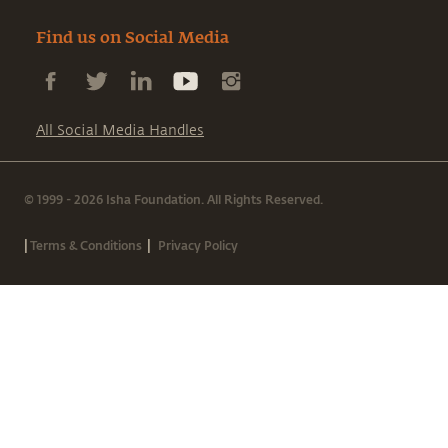
Find us on Social Media
All Social Media Handles
© 1999 - 2026 Isha Foundation. All Rights Reserved.
|
|
Terms & Conditions
Privacy Policy