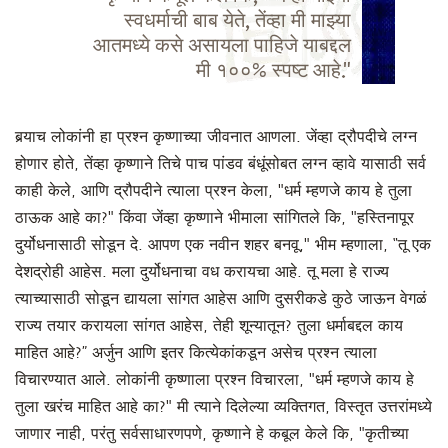
स्वधर्माची बाब येते, तेंव्हा मी माझ्या
आतमध्ये कसे असायला पाहिजे याबद्दल
मी १००% स्पष्ट आहे."
बर्‍याच लोकांनी हा प्रश्न कृष्णाच्या जीवनात आणला. जेंव्हा द्रौपदीचे लग्न
होणार होते, तेंव्हा कृष्णाने तिचे पाच पांडव बंधूंसोबत लग्न व्हावे यासाठी सर्व
काही केले, आणि द्रौपदीने त्याला प्रश्न केला, "धर्म म्हणजे काय हे तुला
ठाऊक आहे का?" किंवा जेंव्हा कृष्णाने भीमाला सांगितले कि, "हस्तिनापूर
दुर्योधनासाठी सोडून दे. आपण एक नवीन शहर बनवू," भीम म्हणाला, “तू एक
देशद्रोही आहेस. मला दुर्योधनाचा वध करायचा आहे. तू मला हे राज्य
त्याच्यासाठी सोडून द्यायला सांगत आहेस आणि दुसरीकडे कुठे जाऊन वेगळं
राज्य तयार करायला सांगत आहेस, तेही शून्यातून? तुला धर्माबद्दल काय
माहित आहे?” अर्जुन आणि इतर कित्येकांकडून असेच प्रश्न त्याला
विचारण्यात आले. लोकांनी कृष्णाला प्रश्न विचारला, "धर्म म्हणजे काय हे
तुला खरंच माहित आहे का?" मी त्याने दिलेल्या व्यक्तिगत, विस्तृत उत्तरांमध्ये
जाणार नाही, परंतु सर्वसाधारणपणे, कृष्णाने हे कबूल केले कि, "कृतीच्या