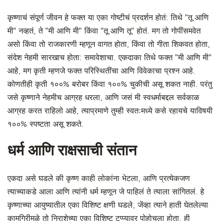
कृष्णाचं संपूर्ण जीवन हे फक्त या एका गोष्टीचं प्रदर्शन होतं: तिथे "तू आणि
मी" नव्हतं, ते "मी आणि मी" किंवा "तू आणि तू" होतं. मग तो गोपींसमवेत
असो किंवा तो राजकारणी म्हणून वागत होता, किंवा तो गीता शिकवत होता,
संदेश नेहमी सारखाच होता: समावेशाचा. एकदाका तिथे फक्त "मी आणि मी"
आहे, मग कृती म्हणजे फक्त परिस्थितींचा आणि विवेकाचा प्रश्न आहे.
कोणतीही कृती १००% बरोबर किंवा १००% चुकीची असू शकत नाही. परंतु
जसे कृष्णाने नेहमीच आग्रह धरला, आणि जसं मी स्वधर्माबद्दल सर्वकाळ
आग्रह करत राहिलो आहे, त्याप्रमाणे तुम्ही स्वतःमध्ये कसे रहायचे याविषयी
१००% स्पष्टता असू शकते.
धर्म आणि राक्षसाची संतान
एकदा असे घडले की कृष्ण काही लोकांना भेटला, आणि प्रत्येकजण
त्याच्याकडे आला आणि त्यांनी धर्म म्हणून जे पाहिलं ते त्याला सांगितलं. हे
कृष्णाच्या आयुष्यातील एका विशिष्ट क्षणी घडले, जेंव्हा त्याने हाती घेतलेल्या
कामगिरीमुळे तो निराशेच्या एका विशिष्ट टप्प्यावर पोहोचला होता. ही