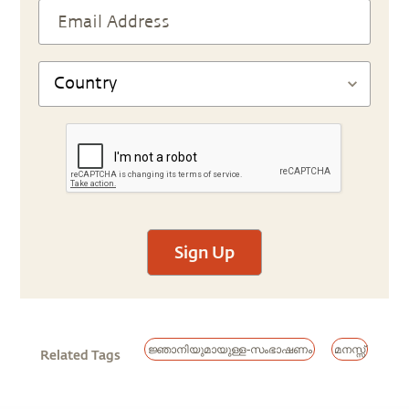
Sign Up
ജ്ഞാനിയുമായുള്ള-സംഭാഷണം
മനസ്സ്
Related Tags