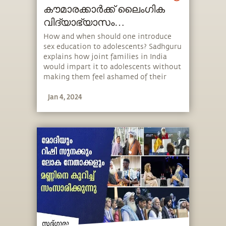
കൗമാരക്കാർക്ക് ലൈംഗിക
വിദ്യാഭ്യാസം
നൽകേണ്ടതിന്റെ
How and when should one introduce
sex education to adolescents? Sadhguru
പ്രാധാന്യം Sex Education
explains how joint families in India
Teenssex-education-teens
would impart it to adolescents without
making them feel ashamed of their
biology and how one should approach
Jan 4, 2024
it in today’s day and age. He also speaks
about the importance of protecting
young adults from misinformation.