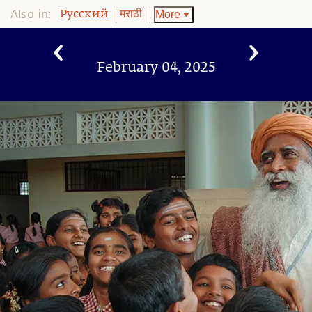
Also in:
More
Pусский
मराठी
February 04, 2025