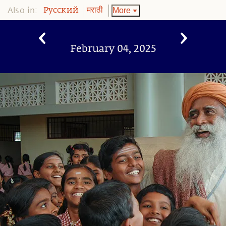
Also in:
More
Pусский
मराठी
February 04, 2025