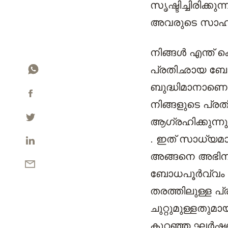
സൃഷ്ടിച്ചിരിക്
അവരുടെ സാഹചര്
നിങ്ങൾ എന്ത് 
പ്രതിഛായ ബോധപ
ബുദ്ധിമാനാണെങ്
നിങ്ങളുടെ പ്ര
ആഗ്രഹിക്കുന്ന
. ഇത് സാധ്യമാ
അങ്ങനെ അഭിനയി
ബോധപൂർവ്വം പ്ര
തരത്തിലുള്ള പ്
ചുറ്റുമുള്ളതുമ
കുറഞ്ഞ ഘർഷണം