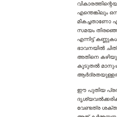
വികാരത്തിന്റെ
എന്തെങ്കിലും ഒന
മികച്ചതാണോ എന്
സമയം തിരഞ്ഞെട
എന്നിട്ട് കണ്ണ
ഭാവനയിൽ ചിത്രീ
അതിനെ കഴിയുന
കൂടുതൽ മാനുഷി
ആർദ്രതയുള്ളത
ഈ പുതിയ പ്രതി
ദൃശ്യവൽക്കരിക്
വേണ്ടത്ര ശക്
അത് കർമ്മബന്ധ