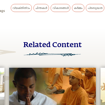
വ്യക്തിത്വം
ചിന്തകൾ
വികാരങ്ങൾ
കർമ്മം
പ്രബുദ്ധത
ags
Related Content