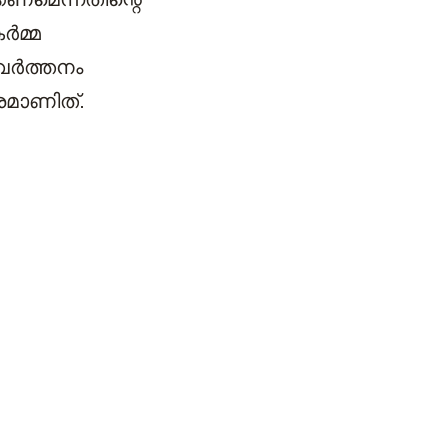
ർമ്മ
രവർത്തനം
രമാണിത്.