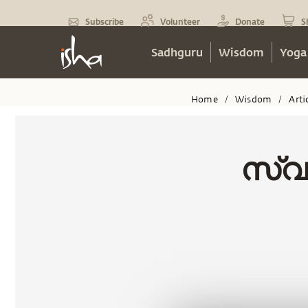
Subscribe
Volunteer
Donate
S
Sadhguru
Wisdom
Yoga
Home
Wisdom
Arti
/
/
സ്വ