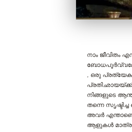
നാം ജീവിതം എന
ബോധപൂർവ്വമോ അ
, ഒരു പ്രത്യേക 
പ്രതിഛായയ്ക്ക
നിങ്ങളുടെ ആന്
തന്നെ സൃഷ്ടിച്
അവർ എന്താണെന്ന
ആളുകൾ മാത്ര