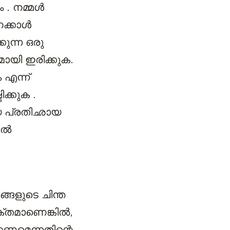
 . നമ്മൾ
നേക്കാൾ
കുന്ന ഒരു
ായി ഇരിക്കുക.
 എന്ന്
ക്കുക .
യ പ്രതിഛായ
തൽ
്ങളുടെ ചിന്ത
്തമാണെങ്കിൽ,
കണമെന്നതിന്റെ