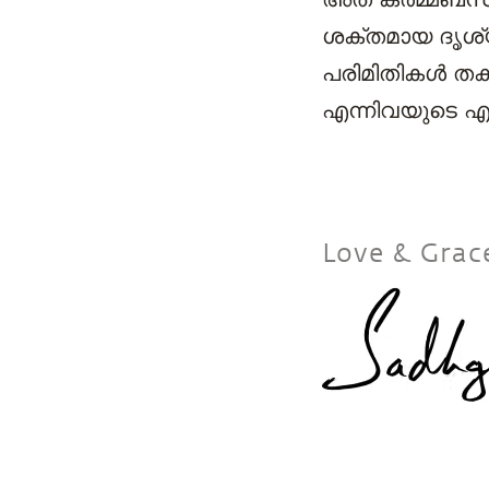
ശക്തമായ ദൃശ്യ
പരിമിതികൾ തകർ
എന്നിവയുടെ എ
Love & Grac