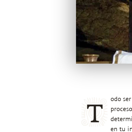
odo ser
T
proceso
determi
en tu i