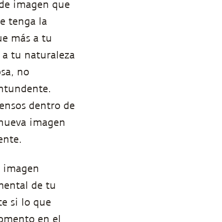
o de imagen que
e tenga la
ue más a tu
 a tu naturaleza
osa, no
ntundente.
densos dentro de
a nueva imagen
ente.
na imagen
mental de tu
e si lo que
momento en el