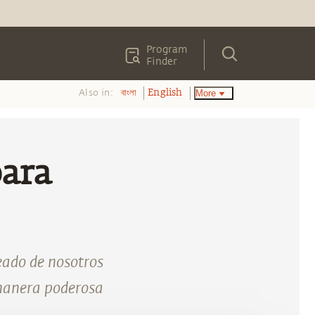
Program
Finder
Also in:
More
বাংলা
English
ara
eado de nosotros
 manera poderosa