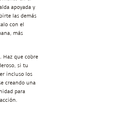
alda apoyada y
ibirte las demás
alo con el
mana, más
. Haz que cobre
eroso, si tu
r incluso los
se creando una
unidad para
acción.