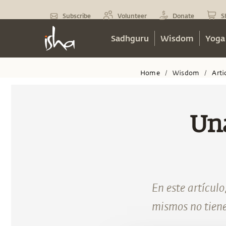
Subscribe
Volunteer
Donate
S
Sadhguru
Wisdom
Yoga
Home
Wisdom
Arti
/
/
Un
En este artícul
mismos no tiene