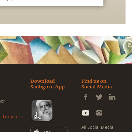
Download
Find us on
Sadhguru App
Social Media
ner
ndation.org
All Social Media