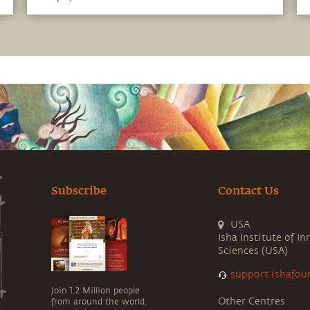
می‌کند...
Subscribe
Contact Us
USA
Isha Institute of In
Sciences (USA)
support.ishafou
Join 1.2 Million people
Other Centres
from around the world,