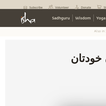
Subscribe
Volunteer
Donate
S
Sadhguru
Wisdom
Yoga
Also in:
خودتان