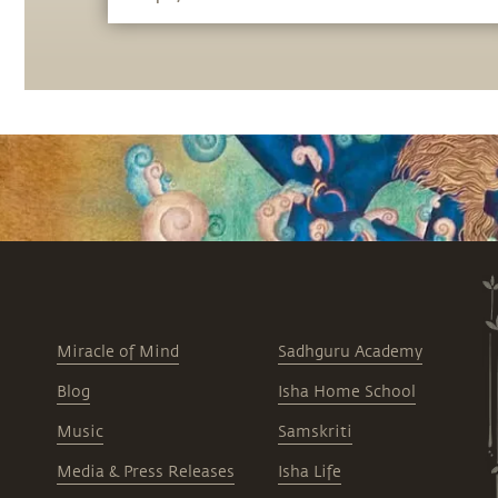
Miracle of Mind
Sadhguru Academy
Blog
Isha Home School
Music
Samskriti
Media & Press Releases
Isha Life