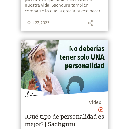
nuestra vida. Sadhguru también
comparte lo que la gracia puede hacer
por ti y los métodos para volverte
Oct 27, 2022
disponible para la gracia.
Video
¿Qué tipo de personalidad es
mejor? | Sadhguru