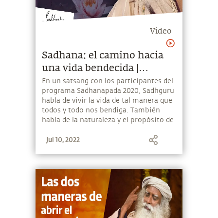
Video
Sadhana: el camino hacia
una vida bendecida |
Sadhguru
En un satsang con los participantes del
programa Sadhanapada 2020, Sadhguru
habla de vivir la vida de tal manera que
todos y todo nos bendiga. También
habla de la naturaleza y el propósito de
la sadhana en la vida de un buscador
Jul 10, 2022
espiritual.