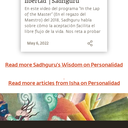
libertad │Sadhguru
En este video del programa “In the Lap
of the Master” (En el regazo del
Maestro) del 2018, Sadhguru habla
sobre cómo la aceptación facilita el
libre flujo de la vida. Nos reta a probar
total aceptación, por lo menos por 24
May 6, 2022
horas. ¿Aceptas el reto?
Read more Sadhguru's Wisdom on
Personalidad
Read more articles from Isha on
Personalidad