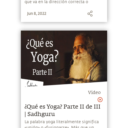
que va en la dirección correcta o
simplemente ¡subir al autobús! Si el
Jun 8, 2022
conductor está viajando por un terreno
diferente al que conoces, es hora de
subir.
Video
¿Qué es Yoga? Parte II de III
| Sadhguru
La palabra yoga literalmente significa
«unión» o «fusionarse». Más que un