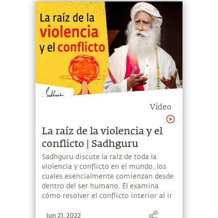
Video
La raíz de la violencia y el
conflicto | Sadhguru
Sadhguru discute la raíz de toda la
violencia y conflicto en el mundo, los
cuales esencialmente comienzan desde
dentro del ser humano. Él examina
cómo resolver el conflicto interior al ir
más allá de nuestra identificación con
Jun 21, 2022
el cuerpo y la mente, liberándonos del