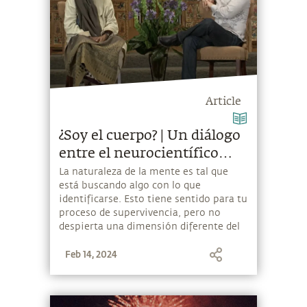
Article
¿Soy el cuerpo? | Un diálogo
entre el neurocientífico
David Eagleman y
La naturaleza de la mente es tal que
está buscando algo con lo que
Sadhguru
identificarse. Esto tiene sentido para tu
proceso de supervivencia, pero no
despierta una dimensión diferente del
saber. Para eso, lo más importante es
Feb 14, 2024
no identificarse con nada.