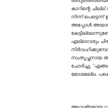
അടുത്തെത്തി
കാറിന്റെ ചില്ല
നിന്ന് പെട്ടെന
അപ്പോൾ അയാൾ ഉ
കേട്ടില്ലെന്ന
എല്ലാവരും ചി
നിർവഹിക്കുമ്
സംതൃപ്തനായ അ
ചോദിച്ചു, “എങ്
മോശമല്ല, പക്ഷെ
ആവശ്യമായ വ്യക