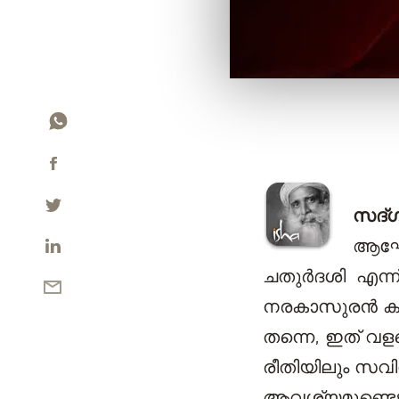
സദ്‌
ആഘോഷ
ചതുർദശി എന്ന്
നരകാസുരൻ കൃഷ്
തന്നെ, ഇത് വ
രീതിയിലും സവ
ആവശ്യമുണ്ടെങ്ക