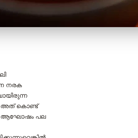
ലി
നെ നരക
ായിരുന്ന
 അത് കൊണ്ട്
. ഈ ആഘോഷം പല
്കുന്നുവെങ്കിൽ