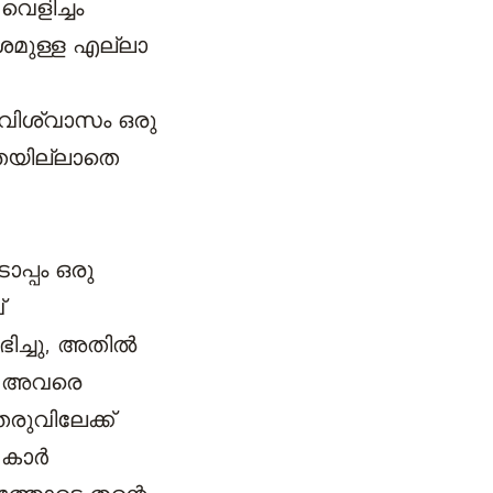
വെളിച്ചം
ശമുള്ള എല്ലാ
വിശ്വാസം ഒരു
തതയില്ലാതെ
്പം ഒരു
്
ിച്ചു, അതിൽ
ും അവരെ
രുവിലേക്ക്
 കാർ