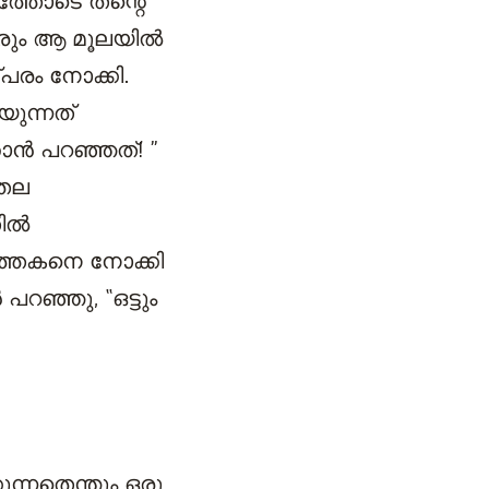
്തോടെ തന്റെ
ലാവരും ആ മൂലയിൽ
്പരം നോക്കി.
ുന്നത്
ഞാൻ പറഞ്ഞത്! ”
മതല
തിൽ
ത്തകനെ നോക്കി
റഞ്ഞു, “ഒട്ടും
്നതെന്തും ഒരു