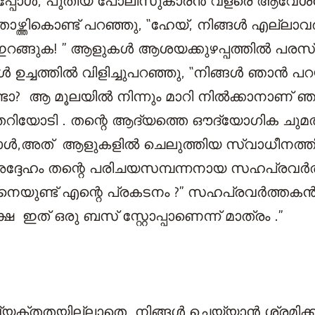
യപ്പോൾ, പുതിയ പോലീസുകാരൻ വളരെ ആവേശത
് താഴ്ത്തികൊണ്ട് പറഞ്ഞു, “ഹേയ്, നിങ്ങൾ എല്
്ന് ഇറങ്ങുക! ” ആളുകൾ ആശയക്കുഴപ്പത്തിൽ പരസ
ച്ചത്തിൽ വിളിച്ചുപറഞ്ഞു, “നിങ്ങൾ ഞാൻ പറയ
ുണ്ടോ? ആ മൂലയിൽ നിന്നും മാറി നിൽക്കാനാണ് 
തറിയോടി . തന്റെ ആദ്യത്തെ ഔദ്യോഗിക ചു
പോൾ,അത് ആളുകളിൽ ചെലുത്തിയ സ്വാധീനത്
ദ്ദേഹം തന്റെ പരിചയസമ്പന്നനായ സഹപ്രവർ
ങനെയുണ്ട് എന്റെ പ്രകടനം ?” സഹപ്രവർത്തകൻ പ
 ഇത് ഒരു ബസ് സ്റ്റോപ്പാണെന്ന് മാത്രം .”
്തതയില്ലാതെ, നിങ്ങൾ ചെയ്യാൻ ശ്രമിക്കുന