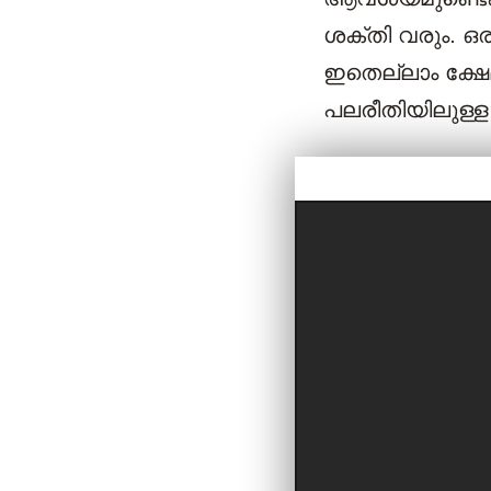
ശക്തി വരും. ഒ
ഇതെല്ലാം ക്ഷേമത
പലരീതിയിലുള്