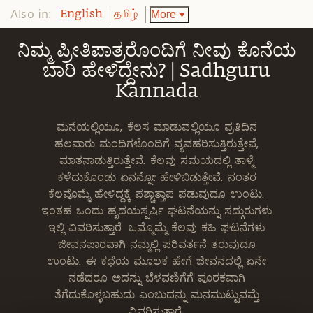
Also in:
More
English
தமிழ்
ನಿಮ್ಮ ಪ್ರೀತಿಪಾತ್ರರೊಂದಿಗೆ ನೀವು ಕೊನೆಯ
ಬಾರಿ ಹೇಳಿದ್ದೇನು? | Sadhguru
Kannada
ಮನೆಯಲ್ಲಿಯೂ, ಕೆಲಸ ಮಾಡುವಲ್ಲಿಯೂ ಪ್ರತಿದಿನ
ಹಲವಾರು ಮಂದಿಗಳೊಂದಿಗೆ ವ್ಯವಹರಿಸುತ್ತಿರುತ್ತೇವೆ,
ಮಾತನಾಡುತ್ತಿರುತ್ತೇವೆ. ಕೆಲವು ಸಮಯದಲ್ಲಿ ತಾಳ್ಮೆ
ಕಳೆದುಕೊಂಡು ಏನನ್ನೋ ಹೇಳಿಬಿಡುತ್ತೇವೆ. ನಂತರ
ಕೆಲವೊಮ್ಮೆ ಹೇಳಿದ್ದಕ್ಕೆ ಪಶ್ಚಾತ್ತಾಪ ಪಡುವುದೂ ಉಂಟು.
ಇಂತಹ ಒಂದು ಹೃದಯಸ್ಪರ್ಷಿ ಘಟನೆಯನ್ನು ಸದ್ಗುರುಗಳು
ಇಲ್ಲಿ ವಿವರಿಸುತ್ತಾರೆ. ಒಮ್ಮೊಮ್ಮೆ ಕೆಲವು ಕಹಿ ಘಟನೆಗಳು
ಜೀವನಪಾಠವಾಗಿ ನಮ್ಮಲ್ಲಿ ಪರಿವರ್ತನೆ ತರುವುದೂ
ಉಂಟು. ಈ ಕಥೆಯ ಮೂಲಕ ಹೇಗೆ ಜೀವನದಲ್ಲಿ ಏನೇ
ನಡೆದರೂ ಅದನ್ನು ಬೆಳವಣಿಗೆಗೆ ಪೂರಕವಾಗಿ
ತೆಗೆದುಕೊಳ್ಳಬಹುದು ಎಂಬುದನ್ನು ಮನಮುಟ್ಟುವಮ್ತೆ
ವಿವರಿಸುತ್ತಾರೆ.