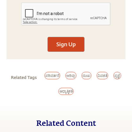
Sign Up
ಪರಿವರ್ತನೆ
ಅರಿವು
ದುಃಖ
ವಿವಶತೆ
ಪ್ರಜ್ಞೆ
Related Tags
ಆಧ್ಯಾತ್ಮಿಕತೆ
Related Content