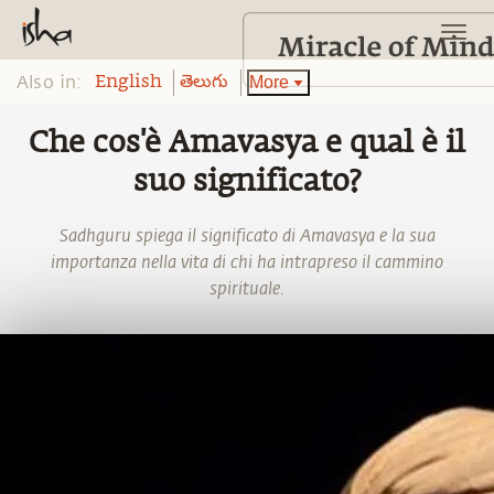
Also in:
More
English
తెలుగు
Che cos'è Amavasya e qual è il
suo significato?
Sadhguru spiega il significato di Amavasya e la sua
importanza nella vita di chi ha intrapreso il cammino
spirituale.