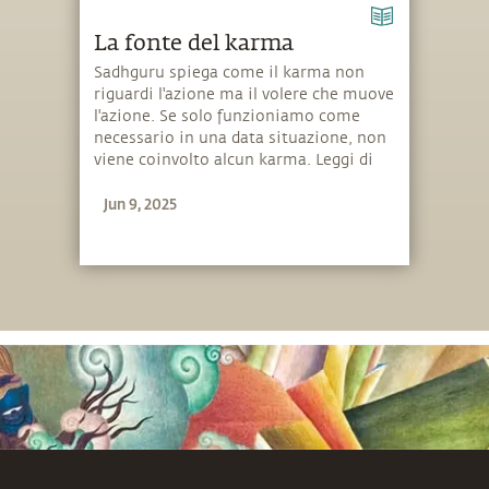
La fonte del karma
Sadhguru spiega come il karma non
riguardi l'azione ma il volere che muove
l'azione. Se solo funzioniamo come
necessario in una data situazione, non
viene coinvolto alcun karma. Leggi di
più.
Jun 9, 2025