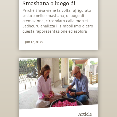
Smashana o luogo di
Cremazione?
Perché Shiva viene talvolta raffigurato
seduto nello smashana, o luogo di
cremazione, circondato dalla morte?
Sadhguru analizza il simbolismo dietro
questa rappresentazione ed esplora
alcuni aspetti fondamentali della vita e
Jun 17, 2025
della morte.
Article