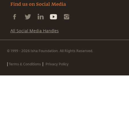
Find us on Social Media
All Social Media Handles
© 1999 - 2026 Isha Foundation. All Rights Reserved.
|
|
Terms & Conditions
Privacy Policy