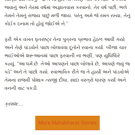
જવાનું અને તેરમા વર્ષમાં અજ્ઞાતવાસ કરવાનો. તેર વર્ષ પછી, ભલે
તેમને તેમનું રાજ્ય પાછું મળી જાય. પરંતુ અમે જે રમત રમ્યા, તેનું
કોઈક ઇનામ તો હોવું જોઈએ ને.”
ફરી એક વખત ધૃતરાષ્ટ્ર તેના પુત્રના પ્રભાવ હેઠળ આવી ગયો
અને તેણે પાંડવોને પાછા બોલાવવા દૂતોને રવાના કર્યા. બીજા ચાર
ભાઈઓએ શરૂઆતમાં પાછા ફરવાની ના ભણી, પણ યુધિષ્ઠિરે
કહ્યું, “આ ધર્મ છે. તેઓ આપણને પાછા બોલાવે છે, આપણે જવું જ
પડે” અને તે પાછો ગયો. સ્વાભાવિક રીતે જ તે હાર્યો અને પાંડવોએ
તેમના રાજવી પોશાક ત્યજી દીધા, સાદા વસ્ત્રો ધારણ કર્યાં અને
વનની વાટ પકડી.
ક્રમશ:...
More Mahabharat Stories