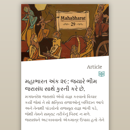
Article
મહાભારત અંક ૨૯: જ્યારે ભીમ
જરાસંધ સાથે કુસ્તી કરે છે.
મગધનરેશ જરાસંઘે એવો યજ્ઞ કરવાનો વિચાર
કર્યો જેમાં તે સો ક્ષત્રિય રાજાઓનું બલિદાન આપે
અને તેનાથી પાંડવોનો રાજસૂય યજ્ઞ ભાંગી પડે,
જેથી તેમને સમ્રાટ તરીકેનું બિરુદ ન મળે.
જરાસંધને અટકાવવાનો એકમાત્ર ઉપાય હતો તેને
મારી નાંખવો. કૃષ્ણએ એક યોજના બનાવી.