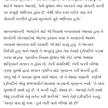
થઈને જવાબ આપ્યો, “ધર્મ મુજબ એક ચાકરને પણ પોતાની પત્ની
પર સંપૂર્ણ અધિકાર હોય છે. તેથી એક દાસ તરીકે પણ તેને
પોતાની પત્નીને હોડમાં મૂકવાનો પૂરો અધિકાર હતો.”
માનવજાતની ભલાઈને માટે જે નિયમો બનાવવામાં આવ્યા હતા તે
શબ્દોની ચોકસાઈમાં એટલા ફસાય ગયા કે કાયદાનો અમલ
કરવામાં માનવતા મરી પરવારી. જે થઈ રહ્યું હતું તે અત્યંત
નિર્દયી હતું અને જાણે તે અપૂરતું હોય તેમ તેમણે દ્રૌપદીને કટાક્ષ
કરવા માંડ્યા. પ્રાચીન નિયમ મુજબ જો કોઈ રાજા અથવા
ક્ષત્રિયને સંતાન ન હોય તો, તેની સંમતિથી, તેની પત્ની બીજા
ત્રણ પુરુષો દ્વારા સંતાન પ્રાપ્તિ માટે પ્રયત્ન કરી શકતી હતી.
પરંતુ જો તે પાંચમા પુરુષ પાસે જાય, તો તે વેશ્યા ગણાતી. કર્ણએ
દ્રૌપદીને એવું સંભળાવીને શરમમાં પાડવાનો પ્રયત્ન કર્યો, “તે પાંચ
પુરુષોની સાથે રહે છે, તે પત્ની નહીં, વેશ્યા છે - આપણે તેની સાથે
જેવું ઇચ્છીએ તેવું વર્તન કરી શકીએ.” અને તેણે દ્રૌપદીને કહ્યું,
“માત્ર પાંચ શું કામ - હવે તારી પાસે બીજા સો છે!”