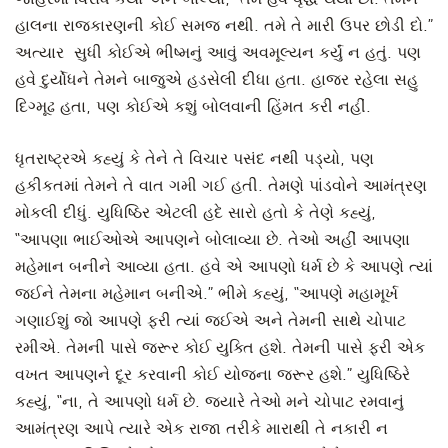
હાલના રાજકારણની કોઈ સમજ નથી. તમે તે મારી ઉપર છોડી દો.”
અત્યાર સુધી કોઈએ ભીષ્મનું આવું અવમૂલ્યન કર્યું ન હતું. પણ
હવે દુર્યોધને તેમને બાજુએ હડસેલી દીધા હતા. હાજર રહેલા સહુ
દિગ્મૂઢ હતા, પણ કોઈએ કશું બોલવાની હિંમત કરી નહીં.
ધૃતરાષ્ટ્રએ કહ્યું કે તેને તે વિચાર પસંદ નથી પડ્યો, પણ
હકીકતમાં તેમને તે વાત ગમી ગઈ હતી. તેમણે પાંડવોને આમંત્રણ
મોકલી દીધું. યુધિષ્ઠિર એટલી હદે સારો હતો કે તેણે કહ્યું,
“આપણા ભાઈઓએ આપણને બોલાવ્યા છે. તેઓ અહીં આપણા
મહેમાન બનીને આવ્યા હતા. હવે એ આપણો ધર્મ છે કે આપણે ત્યાં
જઈને તેમના મહેમાન બનીએ.” ભીમે કહ્યું, “આપણે મહામૂર્ખ
ગણાઈશું જો આપણે ફરી ત્યાં જઈએ અને તેમની સાથે ચોપાટ
રમીએ. તેમની પાસે જરૂર કોઈ યુક્તિ હશે. તેમની પાસે ફરી એક
વખત આપણને દૂર કરવાની કોઈ યોજના જરૂર હશે.” યુધિષ્ઠિરે
કહ્યું, “ના, તે આપણો ધર્મ છે. જ્યારે તેઓ મને ચોપાટ રમવાનું
આમંત્રણ આપે ત્યારે એક રાજા તરીકે મારાથી તે નકારી ન