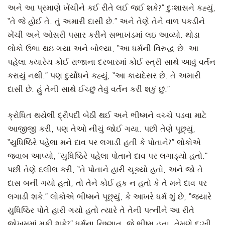
અને આ પ્રમાણે ખેંચીને કઈ રીતે લઈ જઈ શકે?” દુઃશાસને કહ્યું,
“તે જે હોઈ તે. તું અમારી દાસી છે.” અને તેણે તેને વાળ પકડીને
ખેંચી અને ઓસરી પસાર કરીને સભાખંડમાં લઇ આવ્યો. થોડા
લોકો ઉભા થઇ ગયા અને બોલ્યા, “આ ધર્મની વિરુદ્ધ છે. આ
પહેલા ક્યારેય કોઈ રાજાના દરબારમાં કોઈ સ્ત્રી સાથે આવું વર્તન
કરાયું નથી.” પણ દુર્યોધને કહ્યું, “આ કાયદેસર છે. તે અમારી
દાસી છે. હું તેની સાથે ઈચ્છું તેવું વર્તન કરી શકું છું.”
ક્રોધિત થયેલી દ્રૌપદી બેઠી થઈ અને ભીષ્મને વચ્ચે પડવા માટે
આજીજી કરી, પણ તેઓ નીચું જોઈ ગયા. પછી તેણે પૂછ્યું,
“યુધિષ્ઠિરે પહેલા મને દાવ પર લગાડી હતી કે પોતાને?” લોકોએ
જવાબ આપ્યો, “યુધિષ્ઠિરે પહેલા પોતાને દાવ પર લગાડ્યો હતો.”
પછી તેણે દલીલ કરી, “તે પોતાને હારી ચૂક્યો હતો, અને જો તે
દાસ બની ગયો હતો, તો તેને કોઈ હક ન હતો કે તે મને દાવ પર
લગાડી શકે.” લોકોએ ભીષ્મને પૂછ્યું, કે આખરે ધર્મ શું છે, “જ્યારે
યુધિષ્ઠિર પોતે હારી ગયો હતો ત્યારે તે તેની પત્નીને આ રીતે
જોખમમાં મૂકી શકે?” ધર્મના નિષ્ણાત, જે ભીષ્મ હતા, તેમણે દુઃખી