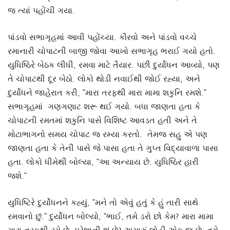
જ ત્યાં પહોંચી ગયા.
પાંડવો સભાગૃહમાં આવી પહોંચ્યા. કૌરવો અને પાંડવો વચ્ચે
રમાનારી ચોપાટની બાજી જોવા આખો સભાગૃહ ભરાઈ ગયો હતો.
યુધિષ્ઠિરે બેઠક લીધી, રમવા માટે તૈયાર. પછી દુર્યોધન આવ્યો, પણ
તે ચોપાટથી દૂર બેઠો. લોકો થોડી નવાઈથી જોઈ રહ્યા, અને
દુર્યોધને જાહેરાત કરી, “મારા તરફથી મારા મામા શકુનિ રમશે.”
સભાગૃહમાં ગણગણાટ શરૂ થઈ ગયો. બધા જાણતા હતા કે
ચોપાટની રમતમાં શકુનિ પાસે વિશિષ્ટ આવડત હતી અને તે
મોટાભાગનો સમય ચોપાટ જ રમ્યા કરતો. તેમજ સહુ એ પણ
જાણતા હતા કે તેની પાસે જે પાસા હતા તે ગુપ્ત વિદ્યાવાળા પાસા
હતા. લોકો ધીમેથી બોલ્યા, “આ અન્યાય છે. યુધિષ્ઠિર હારી
જશે.”
યુધિષ્ટિરે દુર્યોધનને કહ્યું, “મને તો એવું હતું કે હું તારી સાથે
રમવાનો છું.” દુર્યોધન બોલ્યો, “ભાઈ, તમે ડરો છો કેમ? મારા મામા