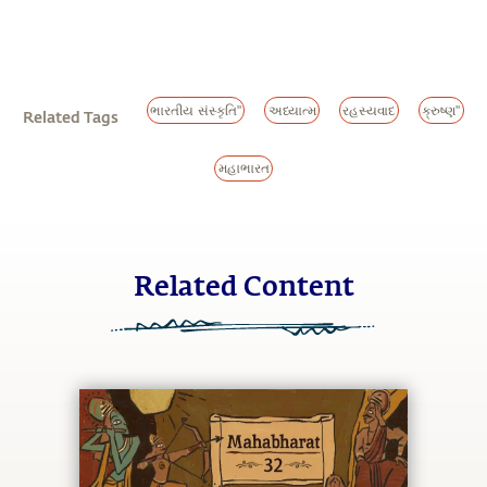
ભારતીય સંસ્કૃતિ"
અધ્યાત્મ
રહસ્યવાદ
ક્રુષ્ણ"
Related Tags
મહાભારત
Related Content