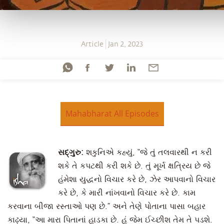
Article
Jan 2, 2023
Mahabharat All Episodes
સદ્‍ગુરુ:
શકુનિએ કહ્યું, “જે તું તલવારથી ન કરી
શકે તે કપટથી કરી શકે છે. તું મૂર્ખ ક્ષત્રિય છે જે
હંમેશા યુદ્ધનો વિચાર કરે છે, ઝેર આપવાનો વિચાર
કરે છે, કે મારી નાંખવાનો વિચાર કરે છે. કામ
કરવાના બીજા રસ્તાઓ પણ છે.” અને તેણે પોતાના પાસા બહાર
કાઢ્યા, “આ મારા પિતાનાં હાડકા છે. હું જેમ ઈચ્છીશ તેમ તે પડશે.