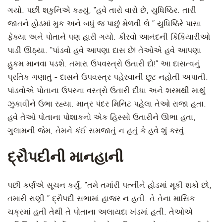
ગયો. પછી શકુનિએ કહ્યું, “હવે તારો વારો છે, યુધિષ્ઠિર. તારી
જાતને હોડમાં મુક અને બધું જ પાછું મેળવી લે.” યુધિષ્ઠિરે પાસા
ફેંક્યા અને પોતાને પણ હારી ગયો. કૌરવો આનંદની કિકિયારીઓ
પાડી ઊઠ્યા. “પાંડવો હવે આપણા દાસ છે! તેઓએ હવે આપણા
હુકમ માનવા પડશે. તમારા ઉપવસ્ત્રો ઉતારી દો!” આ દાસત્વનું
પ્રતિક ગણાતું - દાસને ઉપવસ્ત્ર પહેરવાની છૂટ નહોતી અપાતી.
પાંડવોએ પોતાના ઉપરના વસ્ત્રો ઉતારી દીધા અને શરમથી માથું
ઝુકાવીને ઉભા રહ્યા. માત્ર પંદર મિનિટ પહેલા તેઓ રાજા હતા.
હવે તેઓ પોતાના પોશાકનો એક હિસ્સો ઉતારીને ઊભા હતા,
ગુલામની જેમ, તેમને કંઈ સમજાતું ન હતું કે હવે શું કરવું.
દ્રૌપદીની માનહાની
પછી કર્ણએ સૂચન કર્યું, “તમે તમાંરી પત્નીને હોડમાં મૂકી શકો છો,
તમારી રાણી.” દ્રૌપદી સભામાં હાજર ન હતી. તે તેના માસિક
ચક્રમાં હતી તેથી તે પોતાના અલાયદા ખંડમાં હતી. તેઓએ