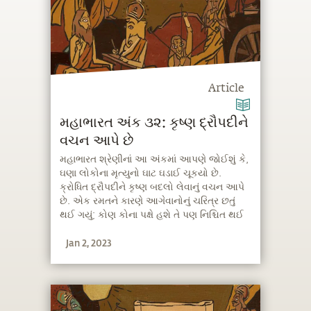
Article
મહાભારત અંક ૩૨: કૃષ્ણ દ્રૌપદીને
વચન આપે છે
મહાભારત શ્રેણીનાં આ અંકમાં આપણે જોઈશું કે,
ઘણા લોકોના મૃત્યુનો ઘાટ ઘડાઈ ચૂકયો છે.
ક્રોધિત દ્રૌપદીને કૃષ્ણ બદલો લેવાનું વચન આપે
છે. એક રમતને કારણે આગેવાનોનું ચરિત્ર છતું
થઈ ગયું; કોણ કોના પક્ષે હશે તે પણ નિશ્ચિત થઈ
ગયું. રમતમાં ફેંકાતા પાસાએ જે યુદ્ધ તેર વર્ષ પછી
Jan 2, 2023
થવાનું જ હતું તેની પૂર્વસંધ્યાની ઝલક બતાવી
દીધી.