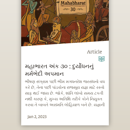
Article
મહાભારત અંક ૩૦ : દુર્યોધનનું
મર્મભેદી અપમાન
ભીષણ સંગ્રામ પછી ભીમ મગધનરેશ જરસંધનો વધ
કરે છે, તેના પછી પાંડવોના રાજસૂય યજ્ઞ માટે રસ્તો
સાફ થઈ જાય છે. જોકે, શાંતિ લાંબો સમય ટકતી
નથી કારણ કે, મુખ્ય અતિથિ તરીકે કોને નિયુક્ત
કરવા તે બાબતે અસંમતિ લોહિયાળ બને છે. યજ્ઞની
પૂર્ણાહુતિ પછી દુર્યોધન પોતાના વધુ પડતા અહંકારને
Jan 2, 2023
કારણે એક ખોટું પગલું ભરે છે અને તેને
અતિઅપમાનજનક સ્થિતિમાં મૂકી દે છે.