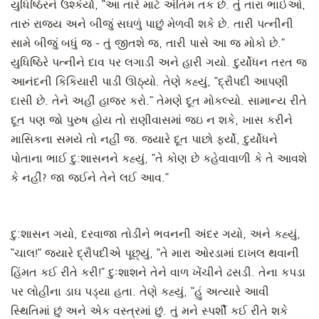
યુધિષ્ઠિરને ઉશ્કેર્યો, “આ તારે માટે અંતિમ તક છે. તું તારા ભાઈઓ,
તારું રાજ્ય અને બીજું સઘળું પાછું મેળવી શકે છે. તારી પત્નીની
સામે બીજું બધું જ - તું જીતશે જ, તારી પાસે આ જ મોકો છે.”
યુધિષ્ઠિરે પત્નીને દાવ પર લગાડી અને હારી ગયો. દુર્યોધન તરત જ
આનંદની કિકિયારી પાડી ઊઠ્યો. તેણે કહ્યું, “દ્રૌપદી આપણી
દાસી છે. તેને અહીં હાજર કરો.” તેમણે દૂત મોકલ્યો. સામાન્ય રીતે
દૂત પણ જો પુરુષ હોય તો રાણીવાસમાં જઇ ન શકે, ખાસ કરીને
માસિકના સમયે તો નહીં જ. જ્યારે દૂત પાછો ફર્યો, દુર્યોધને
પોતાના ભાઈ દુ:શાસનને કહ્યું, “તે કોણ છે કહેવાવાળી કે તે આવશે
કે નહીં? જા જઈને તેને લઈ આવ.”
દુ:શાસન ગયો, દરવાજા તોડીને ભવનની અંદર ગયો, અને કહ્યું,
“ચાલ!” જ્યારે દ્રૌપદીએ પૂછ્યું, “તે મારા ઓરડામાં દાખલ થવાની
હિંમત કઈ રીતે કરી!” દુઃશાશને તેને વાળ ખેંચીને ઢસડી. તેના કપડા
પર લોહીના ડાઘ પડ્યા હતા. તેણે કહ્યું, “હું અત્યારે આવી
સ્થિતિમાં છું અને એક વસ્ત્રમાં છું. તું મને સ્પર્શી કઈ રીતે શકે