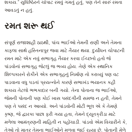
શકાય.” યુધિષ્ઠિરને ચોપાટ રમવું ગમતું હતું, પણ તેને સારું રમતા
આવડતું ન હતું.
રમત શરૂ થઈ
સંપૂર્ણ રાજાશાહી ઠાઠથી, પાંચ ભાઈઓ તેમની રાણી અને તેમના
કાફલા સાથે હસ્તિનાપુર જવા માટે તૈયાર થયા. દુર્યોધન ચોપાટની
રમત માટે એક નવું સભાગૃહ તૈયાર કરવા ઈચ્છતો હતો જે
પાંડવોનાં સભાગૃહ જેટલું જ ભવ્ય હોય. તેણે એક સ્થાનિક
શિલ્પકારને રોકીને એક સભાગૃહનું નિર્માણ તો કરાવ્યું પણ વટ
પાડવાના વધુ પડતાં પ્રયત્નોને કારણે સભાખંડ ભયાનક કહી
શકાય તેટલો ભભકાદાર બની ગયો. તેના પોતાના જ ભાઈઓ,
જેમની પોતાની પણ કોઈ ખાસ પસંદગીની સમજ ન હતી, તેમને
પણ તે પસંદ ન આવ્યો. અને પાંડવોની મોટી ભૂલ એ કે તેમણે
કૃષ્ણ, જે દ્વારકા પાછા ફરી ગયા હતા, તેમને દ્યૂતક્રીડા માટે
મળેલા આમંત્રણની માહિતી ન પહોંચાડી. પાંડવો એમ વિચારીને કે,
તેઓ તો માત્ર તેમના ભાઈઓને મળવા જઈ રહ્યા છે, પોતાની મેળે