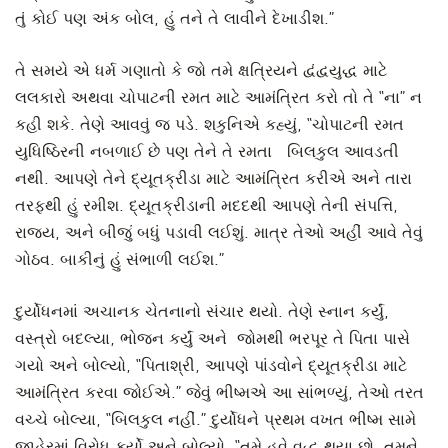
તું કોઈ પણ અંક બોલ, હું તને તે લાવીને દેખાડીશ.”
તે સમયે એ ધર્મ ગણાતો કે જો તમે ક્ષત્રિયને દ્વંદ્વયુદ્ધ માટે
લલકારો અથવા ચોપાટની રમત માટે આમંત્રિત કરો તો તે “ના” ન
કહી શકે. તેણે આવવું જ પડે. શકુનિએ કહ્યું, “ચોપાટની રમત
યુધિષ્ઠિરની નબળાઈ છે પણ તેને તે રમતા બિલકુલ આવડતી
નથી. આપણે તેને દ્યૂતક્રીડા માટે આમંત્રિત કરીએ અને તારા
તરફથી હું રમીશ. દ્યૂતક્રીડાની મદદથી આપણે તેની સંપત્તિ,
રાજ્ય, અને બીજું બધું પડાવી લઈશું. માત્ર તેઓ અહીં આવે તેવું
ગોઠવ. બાકીનું હું સંભાળી લઈશ.”
દુર્યોધનમાં અચાનક ચેતનાનો સંચાર થયો. તેણે સ્નાન કર્યું,
વસ્ત્રો બદલ્યા, ભોજન કર્યું અને જોમથી ભરપૂર તે પિતા પાસે
ગયો અને બોલ્યો, “પિતાશ્રી, આપણે પાંડવોને દ્યૂતક્રીડા માટે
આમંત્રિત કરવા જોઈએ.” જેવું ભીષ્મએ આ સાંભળ્યું, તેઓ તરત
વચ્ચે બોલ્યા, “બિલકુલ નહીં.” દુર્યોધને પ્રથમ વખત ભીષ્મ સામે
જાહેરમાં વિરોધ કર્યો અને બોલ્યો, “તમે હવે વૃદ્ધ થયા છો. તમને