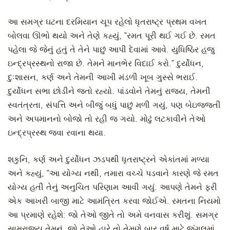
આ સમગ્ર ઘટના દરમિયાન ચૂપ રહેલો ધૃતરાષ્ટ્ર પ્રથમ વખત
બોલવા ઊભો થયો અને તેણે કહ્યું, “રમત પૂરી થઈ ગઈ છે. રમત
પહેલા જે જેનું હતું તે તેને પાછું આપી દેવામાં આવે. યુધિષ્ઠિર હજુ
ઇન્દ્રપ્રસ્થનો રાજા છે. તેમને માનભેર વિદાઈ કરો.” દુર્યોધન,
દુઃશાસન, કર્ણ અને તેમની આખી મંડળી ખૂબ ગુસ્સે ભરાઈ.
દુર્યોધન સભા છોડીને જતો રહ્યો. પાંડવોને તેમનું રાજ્ય, તેમની
સ્વતંત્રતા, સંપત્તિ અને બીજું બધું પાછું મળી ગયું, પણ બેઇજ્જતી
અને અપમાનનો બોજો તો રહી જ ગયો. મોઢું લટકાવીને તેઓ
ઇન્દ્રપ્રસ્થ જવા રવાના થયા.
શકુનિ, કર્ણ અને દુર્યોધન ઝડપથી ધૃતરાષ્ટ્રને એકાંતમાં મળ્યા
અને કહ્યું, “આ યોગ્ય નથી, તમારા વચ્ચે પડવાને કારણે જે રમત
યોગ્ય હતી તેનું અનુચિત પરિણામ આવી ગયું. આપણે તેમને ફરી
એક આખરી બાજી માટે આમંત્રિત કરવા જોઈએ. રમતના નિયમો
આ પ્રમાણે રહેશે: જો તેઓ જીતે તો અમે વનવાસ કરીશું. સમગ્ર
સામ્રાજ્ય તેમનું. જો તેઓ હારે તો તેમણે બાર વર્ષ માટે જંગલમાં