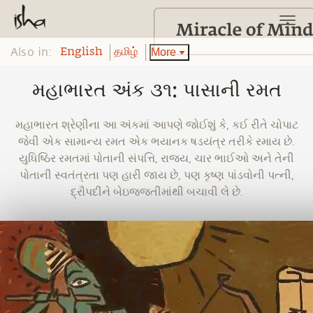
Also in:
More
English
தமிழ்
મહાભારત અંક ૩૧: પાસાની રમત
મહાભારત શ્રેણીના આ અંકમાં આપણે જોઈશું કે, કઈ રીતે ચોપાટ
જેવી એક સામાન્ય રમત એક ભયાનક ષડયંત્ર તરીકે રમાય છે.
યુધિષ્ઠિર રમતમાં પોતાની સંપત્તિ, રાજ્ય, ચાર ભાઈઓ અને તેની
પોતાની સ્વતંત્રતા પણ હારી જાય છે, પણ કૃષ્ણ પાંડવોની પત્ની,
દ્રૌપદીને બેઇજ્જતીમાંથી બચાવી લે છે.