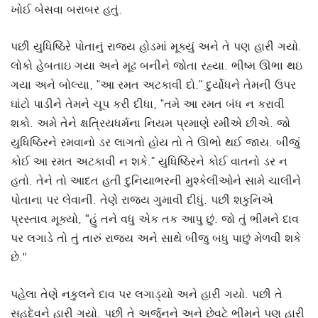
ખોઈ બેસવા બરાબર હતું.
પછી યુધિષ્ઠિરે પોતાનું રાજ્ય હોડમાં મૂક્યું અને તે પણ હારી ગયો.
લોકો હેબતાઇ ગયા અને મૂઢ બનીને જોતા રહ્યા. ભીષ્મ ઊભા થઇ
ગયા અને બોલ્યા, “આ રમત અટકાવી દો.” દુર્યોધને તેમની ઉપર
ઘાંટો પાડીને તેમને ચૂપ કરી દીધા, “તમે આ રમત બંધ ન કરાવી
શકો. અમે તેને ક્ષત્રિયધર્મના નિયમ પ્રમાણે રમીએ છીએ. જો
યુધિષ્ઠિરને રમવાનો ડર લાગતો હોય તો તે ઊભો થઈ જાય. બીજું
કોઈ આ રમત અટકાવી ન શકે.” યુધિષ્ઠિરને કોઈ વાતનો ડર ન
હતો. તેને તો આદત હતી દુનિયાભરની મુશ્કેલીઓને સામે ચાલીને
પોતાના પર લેવાની. તેણે રાજ્ય ગુમાવી દીધું. પછી શકુનિએ
પ્રસ્તાવ મૂક્યો, "હું તને વધુ એક તક આપુ છું. જો તું ભીમને દાવ
પર લગાડે તો તું તારું રાજ્ય અને સાથે બીજુ બધુ પાછું મેળવી શકે
છે."
પહેલા તેણે નકુલને દાવ પર લગાડ્યો અને હારી ગયો. પછી તે
સહદેવને હારી ગયો. પછી તે અર્જુનને અને છેવટે ભીમને પણ હારી