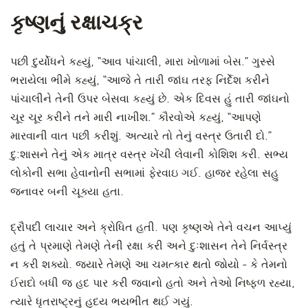
કૃષ્ણનું રક્ષાચક્ર
પછી દુર્યોધને કહ્યું, “આવ પાંચાલી, મારા ખોળામાં બેસ.” ગુસ્સે
ભરાયેલા ભીમે કહ્યું, “આજે તે તારી જાંઘ તરફ નિર્દેશ કરીને
પાંચાલીને તેની ઉપર બેસવા કહ્યું છે. એક દિવસ હું તારી જાંઘનો
ચૂર ચૂર કરીને તને મારી નાખીશ.” કૌરવોએ કહ્યું, “આપણે
મારવાની વાત પછી કરીશું. અત્યારે તો તેનું વસ્ત્ર ઉતારી દો.”
દુ:શાસને તેનું એક માત્ર વસ્ત્ર ખેંચી લેવાની કોશિશ કરી. સભ્ય
લોકોની સભા હેવાનોની સભામાં ફેરવાઇ ગઈ. હાજર રહેલા સહુ
જનાવર બની ચૂક્યા હતા.
દ્રૌપદી લાચાર અને ક્રોધિત હતી. પણ કૃષ્ણએ તેને વચન આપ્યું
હતું તે પ્રમાણે તેમણે તેની રક્ષા કરી અને દુઃશાસન તેને નિર્વસ્ત્ર
ન કરી શક્યો. જ્યારે તેમણે આ ચમત્કાર થતો જોયો - કે તેમનો
ઈરાદો બધી જ હદ પાર કરી જવાનો હતો અને તેઓ નિષ્ફળ રહ્યા,
ત્યારે ધૃતરાષ્ટ્રનું હૃદય ભયભીત થઈ ગયું.