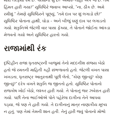
મારા તરફથી રમે છે. પરેશાની શું છે? અમારું લોહી એક જ છે. તમે
હિંમત હારી ગયા?” યુધિષ્ઠિરે જવાબ આપ્યો, “ના, ઠીક છે. અમે
રમીશું.” તેમણે યુધિષ્ઠિરને પૂછ્યું, “તમે દાવ પર શું લગાડો છો?”
યુધિષ્ઠિર પોતાના હાથી, ઘોડા - અને બીજું ઘણું દાવ પર લગાડતો
ગયો. શકુનિએ જેટલી વાર પાસા ફેંક્યા, તે પોતાને જોઈતા આંકડા
મેળવતો ગયો અને યુધિષ્ઠિર હારતો ગયો.
રાજામાંથી રંક
દૃષ્ટિહીન રાજા ધૃતરાષ્ટ્રની બાજુમાં તેનો મદદનીશ સંજય બેઠો
હતો જે રમતની માહિતી કહી સંભળાવતો હતો. જેટલી વખત પાસા
ખખડતા, ધૃતરાષ્ટ્ર આતુરતાથી પૂછી લેતો, “કોણ જીત્યું? કોણ
જીત્યું?” દરેક વખતે શકુનિ જ જીતતો હતો. યુધિષ્ઠિર પોતાનો
રાજકોષ ખોઈ બેઠો, લશ્કર હારી ગયો. તે પોતાનું જર ઝવેરાત હારી
ગયો. પછી તેના ભાઈઓએ પોતે પહેરેલા દાગીના તેને આપવા
પડ્યા, જે પણ તે હારી ગયો. તે દાગીનાનું માત્ર નાણાકીય મૂલ્ય
ન હતું, પણ તેમાં તેમની શાન હતી. તેનું હારી જવું પોતાનો મોભો