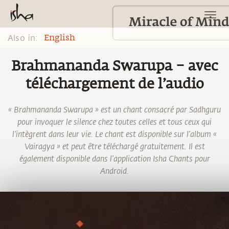
Also in:
English
Brahmananda Swarupa – avec
téléchargement de l’audio
« Brahmananda Swarupa » est un chant consacré par Sadhguru
pour invoquer le silence chez toutes celles et tous ceux qui
l’intègrent dans leur vie. Le chant est disponible sur l’album «
Vairagya » et peut être téléchargé gratuitement. Il est
également disponible dans l’application Isha Chants pour
Android.