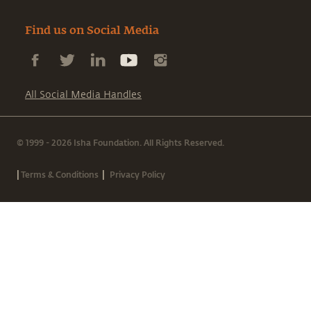
Find us on Social Media
All Social Media Handles
© 1999 - 2026 Isha Foundation. All Rights Reserved.
|
|
Terms & Conditions
Privacy Policy