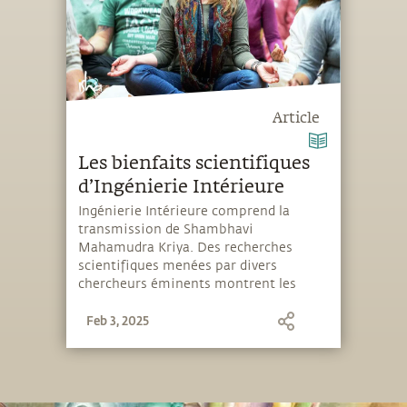
Article
Les bienfaits scientifiques
d’Ingénierie Intérieure
Ingénierie Intérieure comprend la
transmission de Shambhavi
Mahamudra Kriya. Des recherches
scientifiques menées par divers
chercheurs éminents montrent les
bienfaits de cette puissante pratique
Feb 3, 2025
yogique.