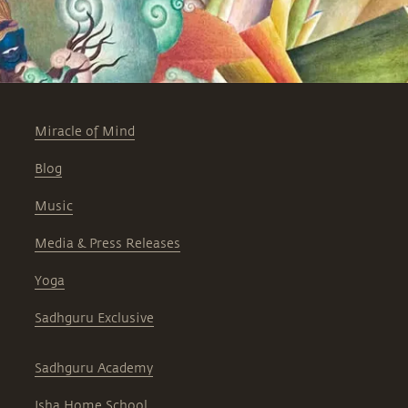
Miracle of Mind
Blog
Music
Media & Press Releases
Yoga
Sadhguru Exclusive
Sadhguru Academy
Isha Home School