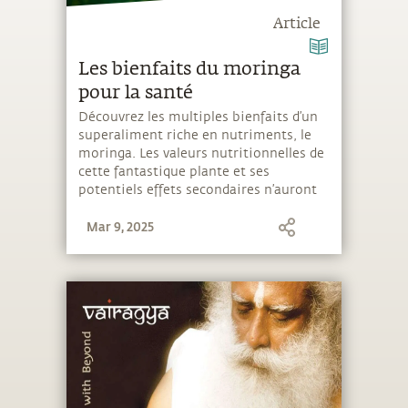
Article
Les bienfaits du moringa
pour la santé
Découvrez les multiples bienfaits d’un
superaliment riche en nutriments, le
moringa. Les valeurs nutritionnelles de
cette fantastique plante et ses
potentiels effets secondaires n’auront
plus aucun secret pour vous. Boostez
Mar 9, 2025
votre santé et votre bien-être en
ajoutant du moringa à votre
alimentation !