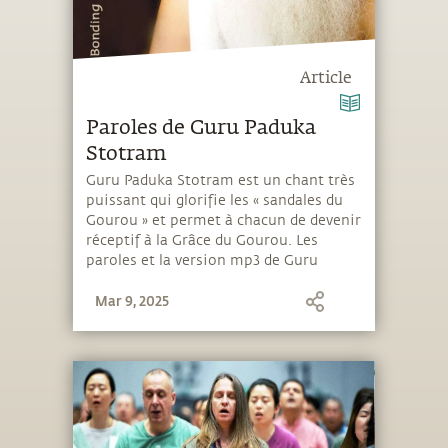
Article
Paroles de Guru Paduka
Stotram
Guru Paduka Stotram est un chant très
puissant qui glorifie les « sandales du
Gourou » et permet à chacun de devenir
réceptif à la Grâce du Gourou. Les
paroles et la version mp3 de Guru
Paduka Stotram peuvent être
Mar 9, 2025
téléchargées gratuitement ici