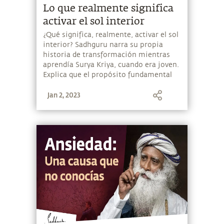
Lo que realmente significa
activar el sol interior
¿Qué significa, realmente, activar el sol
interior? Sadhguru narra su propia
historia de transformación mientras
aprendía Surya Kriya, cuando era joven.
Explica que el propósito fundamental
de la práctica de una kriya, es alinearte
Jan 2, 2023
con toda la existencia.