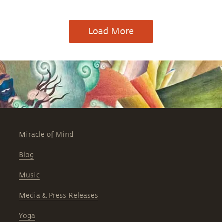
Load More
Miracle of Mind
Blog
Music
Media & Press Releases
Yoga