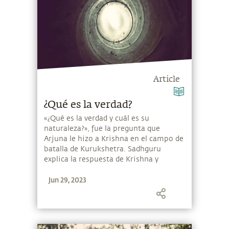
Article
¿Qué es la verdad?
«¿Qué es la verdad y cuál es su
naturaleza?», fue la pregunta que
Arjuna le hizo a Krishna en el campo de
batalla de Kurukshetra. Sadhguru
explica la respuesta de Krishna y
profundiza sobre el «néctar supremo de
Jun 29, 2023
la vida».