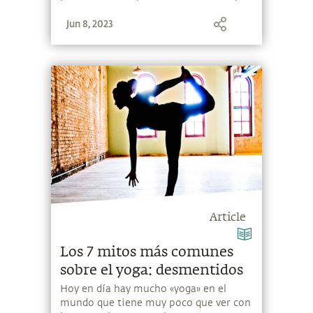
funcionar al más alto nivel del cuerpo y
Jun 8, 2023
de la mente.
Article
Los 7 mitos más comunes
sobre el yoga: desmentidos
Hoy en día hay mucho «yoga» en el
mundo que tiene muy poco que ver con