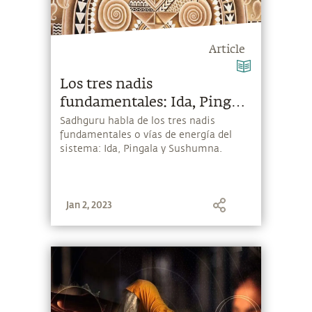
Article
Los tres nadis
fundamentales: Ida, Pingala
y Sushumna
Sadhguru habla de los tres nadis
fundamentales o vías de energía del
sistema: Ida, Pingala y Sushumna.
Jan 2, 2023