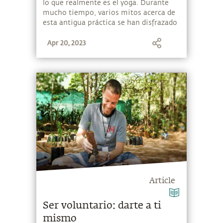
lo que realmente es el yoga. Durante
mucho tiempo, varios mitos acerca de
esta antigua práctica se han disfrazado
como hechos. Es hora de desmitificar el
Apr 20, 2023
yoga, en palabras del propio Sadhguru.
Article
Ser voluntario: darte a ti
mismo