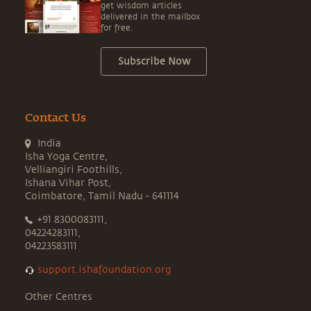
get wisdom articles
delivered in the mailbox
for free.
Subscribe Now
Contact Us
India
Isha Yoga Centre,
Velliangiri Foothills,
Ishana Vihar Post,
Coimbatore, Tamil Nadu - 641114
+91 8300083111,
04224283111,
04223583111
support.ishafoundation.org
Other Centres