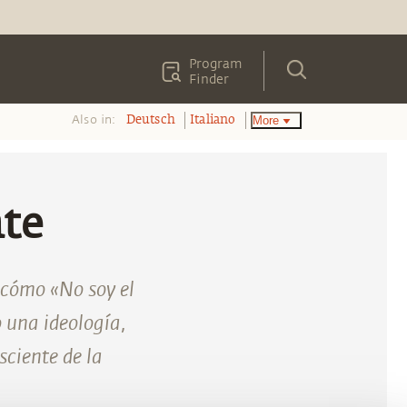
Program
Finder
Also in:
More
Deutsch
Italiano
nte
e cómo «No soy el
 una ideología,
ciente de la