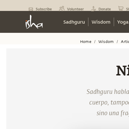
Subscribe
Volunteer
Donate
S
Sadhguru
Wisdom
Yoga
Home
Wisdom
Arti
/
/
Ni
Sadhguru habla d
cuerpo, tampoc
sino una fr