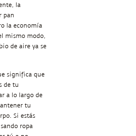
ente, la
r pan
ero la economía
Del mismo modo,
io de aire ya se
e significa que
s de tu
r a lo largo de
mantener tu
po. Si estás
usando ropa