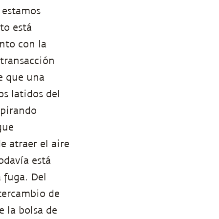
o estamos
to está
unto con la
 transacción
de que una
s latidos del
spirando
gue
 atraer el aire
odavía está
 fuga. Del
tercambio de
 la bolsa de