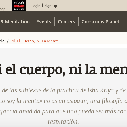
Login
Sign Up
|
hop
 & Meditation
Events
Centers
Conscious Planet
cle
Ni El Cuerpo, Ni La Mente
/
 el cuerpo, ni la me
e las sutilezas de la práctica de Isha Kriya y d
o soy la mente» no es un eslogan, una filosofía o
agancia añadida para que uno pueda ser más cons
respiración.