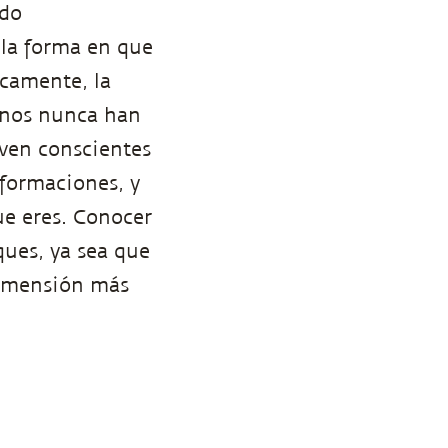
ndo
 la forma en que
icamente, la
manos nunca han
lven conscientes
sformaciones, y
ue eres. Conocer
ques, ya sea que
 dimensión más