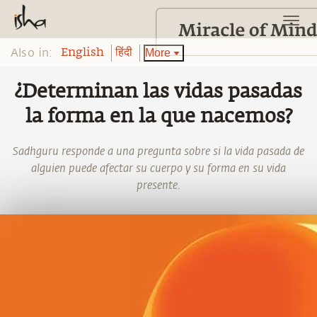
Also in:
More
English
हिंदी
¿Determinan las vidas pasadas
la forma en la que nacemos?
Sadhguru responde a una pregunta sobre si la vida pasada de
alguien puede afectar su cuerpo y su forma en su vida
presente.