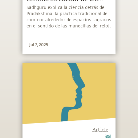
templos en el sentido de las
Sadhguru explica la ciencia detrás del
Pradakshina, la práctica tradicional de
manecillas del reloj?
caminar alrededor de espacios sagrados
en el sentido de las manecillas del reloj.
Jul 7, 2025
Article