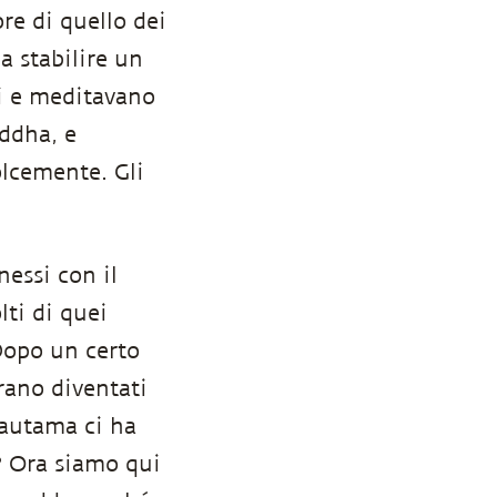
e di quello dei
 stabilire un
i e meditavano
ddha, e
lcemente. Gli
nessi con il
ti di quei
Dopo un certo
rano diventati
Gautama ci ha
? Ora siamo qui