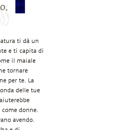
o.
natura ti dà un
 e ti capita di
ome il maiale
he tornare
e per te. La
onda delle tue
 aiuterebbe
no come donne.
avano avendo.
ha e di