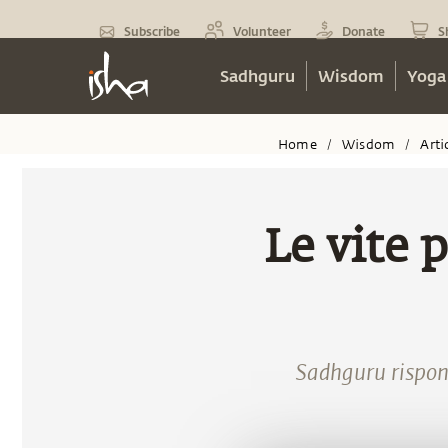
Subscribe
Volunteer
Donate
S
Sadhguru
Wisdom
Yoga
Home
Wisdom
Arti
/
/
Le vite 
Sadhguru rispond