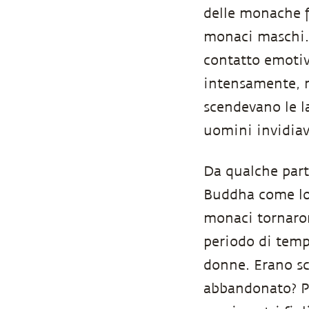
delle monache f
monaci maschi. 
contatto emoti
intensamente, 
scendevano le l
uomini invidia
Da qualche parte
Buddha come lo 
monaci tornaron
periodo di tempo
donne. Erano sc
abbandonato? Pe