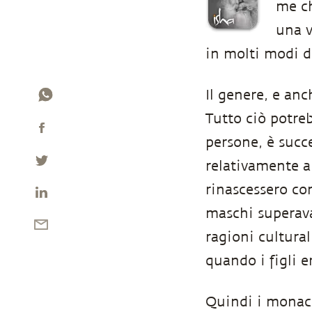
me ch
una v
in molti modi d
Il genere, e anc
Tutto ciò potre
persone, è succ
relativamente 
rinascessero co
maschi superava
ragioni cultura
quando i figli e
Quindi i monaci