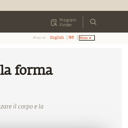
Program
Finder
Also in:
More
English
हिंदी
 la forma
are il corpo e la