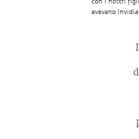
con i nostri fig
avevano invidia
d