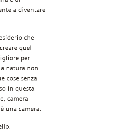
nte a diventare
esiderio che
creare quel
igliore per
 la natura non
tue cose senza
so in questa
le, camera
 è una camera.
llo,