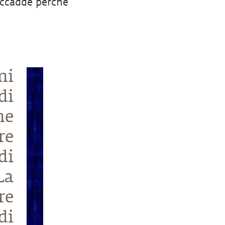
 accadde perché
mi
di
he
re
di
La
re
di