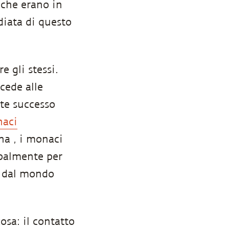
 che erano in
iata di questo
 gli stessi.
cede alle
nte successo
aci
ha , i monaci
palmente per
i dal mondo
sa: il contatto