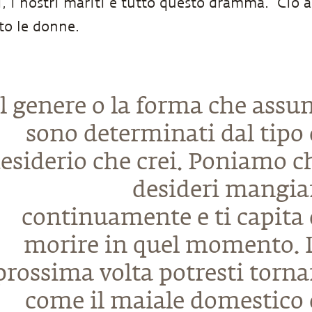
li, i nostri mariti e tutto questo dramma.” Ciò
to le donne.
Il genere o la forma che assu
sono determinati dal tipo 
esiderio che crei. Poniamo c
desideri mangia
continuamente e ti capita 
morire in quel momento. 
prossima volta potresti torna
come il maiale domestico 