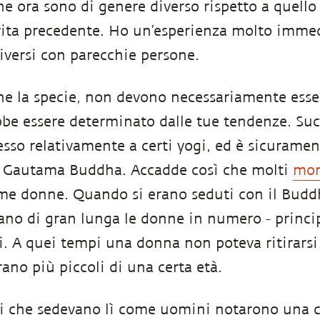
e ora sono di genere diverso rispetto a quello
ita precedente. Ho un’esperienza molto immed
iversi con parecchie persone.
he la specie, non devono necessariamente essere
bbe essere determinato dalle tue tendenze. Suc
esso relativamente a certi yogi, ed è sicurame
a Gautama Buddha. Accadde così che molti
mon
me donne. Quando si erano seduti con il Budd
no di gran lunga le donne in numero - princi
li. A quei tempi una donna non poteva ritirars
rano più piccoli di una certa età.
 che sedevano lì come uomini notarono una co