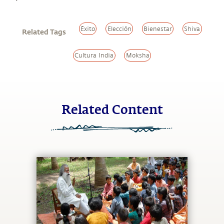
Éxito
Elección
Bienestar
Shiva
Related Tags
Cultura India
Moksha
Related Content