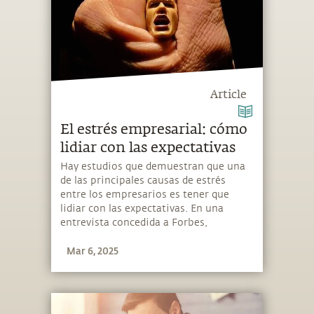
Article
El estrés empresarial: cómo
lidiar con las expectativas
Hay estudios que demuestran que una
de las principales causas de estrés
entre los empresarios es tener que
lidiar con las expectativas. En una
entrevista concedida a Forbes,
Sadhguru respondió una pregunta
Mar 6, 2025
sobre este tema.