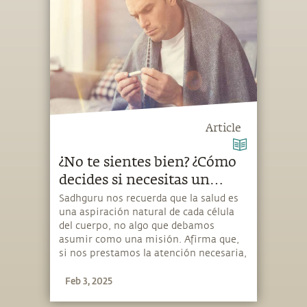
Article
¿No te sientes bien? ¿Cómo
decides si necesitas un
médico?
Sadhguru nos recuerda que la salud es
una aspiración natural de cada célula
del cuerpo, no algo que debamos
asumir como una misión. Afirma que,
si nos prestamos la atención necesaria,
podemos convertirnos en los mejores
Feb 3, 2025
expertos de nuestro propio bienestar.