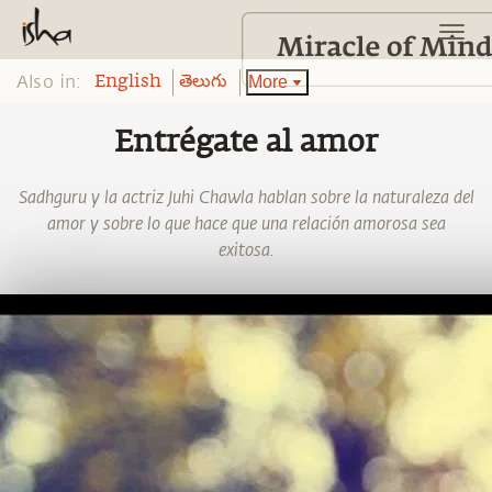
Also in:
More
English
తెలుగు
Entrégate al amor
Sadhguru y la actriz Juhi Chawla hablan sobre la naturaleza del
amor y sobre lo que hace que una relación amorosa sea
exitosa.