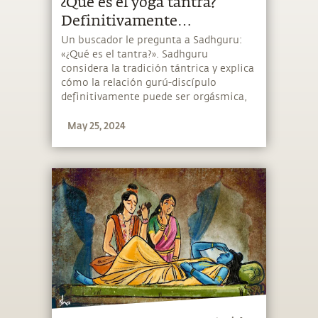
¿Qué es el yoga tantra?
Definitivamente
orgásmico, pero no sexual
Un buscador le pregunta a Sadhguru:
«¿Qué es el tantra?». Sadhguru
considera la tradición tántrica y explica
cómo la relación gurú-discípulo
definitivamente puede ser orgásmica,
pero no sexual.
May 25, 2024