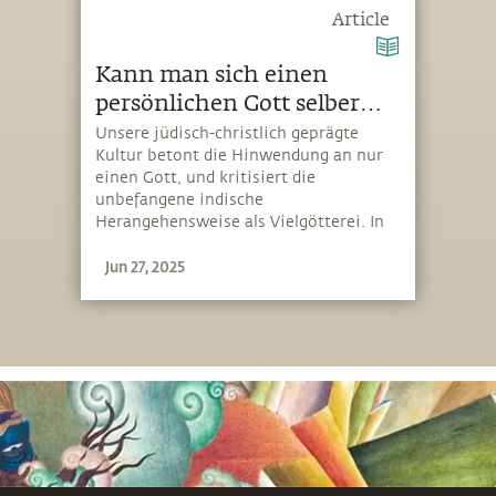
Article
Kann man sich einen
persönlichen Gott selber
wählen?
Unsere jüdisch-christlich geprägte
Kultur betont die Hinwendung an nur
einen Gott, und kritisiert die
unbefangene indische
Herangehensweise als Vielgötterei. In
diesem Artikel betrachtet Sadhguru
Jun 27, 2025
Ishtadevatas, eine Gottheit deiner
Wahl, und wie sie ein mächtiges
Werkzeug sein kann, um zur Quelle des
Göttlichen zu werden