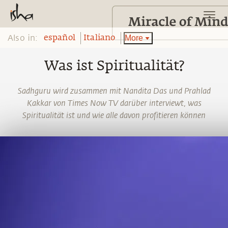
Also in:
More
español
Italiano
Was ist Spiritualität?
Sadhguru wird zusammen mit Nandita Das und Prahlad
Kakkar von Times Now TV darüber interviewt, was
Spiritualität ist und wie alle davon profitieren können