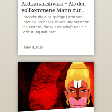
Ardhanarishvara – Als der
vollkommene Mann zur
Hälfte Frau wurde
Entdecke die einzigartige Form von
Shiva als Ardhanarishvara und verstehe
den Mythos, die Wissenschaft und die
Bedeutung dahinter
May 11, 2025