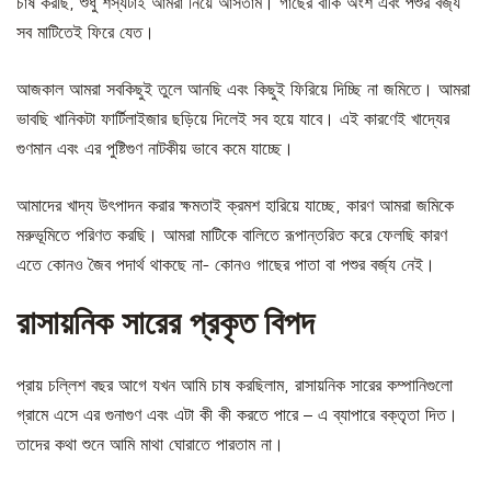
চাষ করছি, শুধু শস্যটাই আমরা নিয়ে আসতাম। গাছের বাকি অংশ এবং পশুর বর্জ্য
সব মাটিতেই ফিরে যেত।
আজকাল আমরা সবকিছুই তুলে আনছি এবং কিছুই ফিরিয়ে দিচ্ছি না জমিতে। আমরা
ভাবছি খানিকটা ফার্টিলাইজার ছড়িয়ে দিলেই সব হয়ে যাবে। এই কারণেই খাদ্যের
গুণমান এবং এর পুষ্টিগুণ নাটকীয় ভাবে কমে যাচ্ছে।
আমাদের খাদ্য উৎপাদন করার ক্ষমতাই ক্রমশ হারিয়ে যাচ্ছে, কারণ আমরা জমিকে
মরুভূমিতে পরিণত করছি। আমরা মাটিকে বালিতে রূপান্তরিত করে ফেলছি কারণ
এতে কোনও জৈব পদার্থ থাকছে না- কোনও গাছের পাতা বা পশুর বর্জ্য নেই।
রাসায়নিক সারের প্রকৃত বিপদ
প্রায় চল্লিশ বছর আগে যখন আমি চাষ করছিলাম, রাসায়নিক সারের কম্পানিগুলো
গ্রামে এসে এর গুনাগুণ এবং এটা কী কী করতে পারে – এ ব্যাপারে বক্তৃতা দিত।
তাদের কথা শুনে আমি মাথা ঘোরাতে পারতাম না।