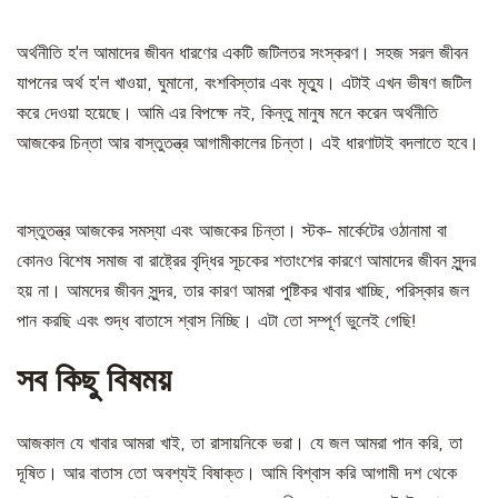
অর্থনীতি হ'ল আমাদের জীবন ধারণের একটি জটিলতর সংস্করণ। সহজ সরল জীবন
যাপনের অর্থ হ'ল খাওয়া, ঘুমানো, বংশবিস্তার এবং মৃত্যু। এটাই এখন ভীষণ জটিল
করে দেওয়া হয়েছে। আমি এর বিপক্ষে নই, কিন্তু মানুষ মনে করেন অর্থনীতি
আজকের চিন্তা আর বাস্তুতন্ত্র আগামীকালের চিন্তা। এই ধারণাটাই বদলাতে হবে।
বাস্তুতন্ত্র আজকের সমস্যা এবং আজকের চিন্তা। স্টক- মার্কেটের ওঠানামা বা
কোনও বিশেষ সমাজ বা রাষ্ট্রের বৃদ্ধির সূচকের শতাংশের কারণে আমাদের জীবন সুন্দর
হয় না। আমদের জীবন সুন্দর, তার কারণ আমরা পুষ্টিকর খাবার খাচ্ছি, পরিস্কার জল
পান করছি এবং শুদ্ধ বাতাসে শ্বাস নিচ্ছি। এটা তো সম্পূর্ণ ভুলেই গেছি!
সব কিছু বিষময়
আজকাল যে খাবার আমরা খাই, তা রাসায়নিকে ভরা। যে জল আমরা পান করি, তা
দূষিত। আর বাতাস তো অবশ্যই বিষাক্ত। আমি বিশ্বাস করি আগামী দশ থেকে