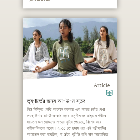
Article
তৃষ্ণার্তের জন্য আ-উ-ম স্তব
নিউ দিল্লির লেডি আরুইন কলেজে এক নবতর চর্চায় দেখা
গেছে ইশার আ-উ-ম-কার স্তব অনুশীলনের মাধ্যমে শরীরে
সচেতন জল যোজনের মাত্রা বৃদ্ধি পেয়েছে, বিশেষ করে
ক্রীড়াবিদদের মধ্যে। ২০১১ তে দুমাস ধরে এই পরীক্ষাটির
আয়োজন করা হয়েছিল, যা ডক্টর প্রীতি ঋষি লাল আয়োজিত