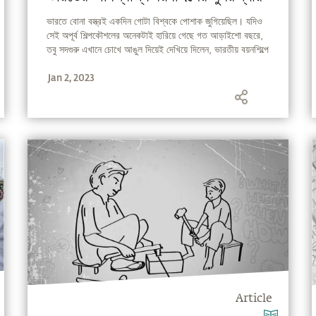
ভারতে বোনা বস্ত্রই একদিন গোটা বিশ্বকে পোশাক জুগিয়েছিল। যদিও
সেই অপূর্ব শিল্পকৌশলের অনেকটাই হারিয়ে গেছে গত আড়াইশো বছরে,
তবু সদগুরু এখানে চোখে আঙুল দিয়েই দেখিয়ে দিলেন, ভারতীয় বয়নশিল্পে
আজও কত অবিশ্বাস্য বৈচিত্র রয়েছে এবং এখনও তা গোটা বিশ্বকেই
Jan 2, 2023
পোশাক সরবরাহ করতে পারে।
Article