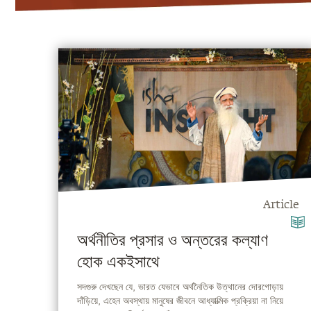
Article
অর্থনীতির প্রসার ও অন্তরের কল্যাণ
হোক একইসাথে
সদগুরু দেখছেন যে, ভারত যেভাবে অর্থনৈতিক উত্থানের দোরগোড়ায়
দাঁড়িয়ে, এহেন অবস্থায় মানুষের জীবনে আধ্যাত্মিক প্রক্রিয়া না নিয়ে