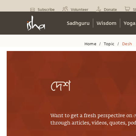
Subscribe
Volunteer
Donate
S
Sadhguru
Wisdom
Yoga
Home
Topic
Desh
/
/
দেশ
Want to get a fresh perspective on
দ
through articles, videos, quotes, p