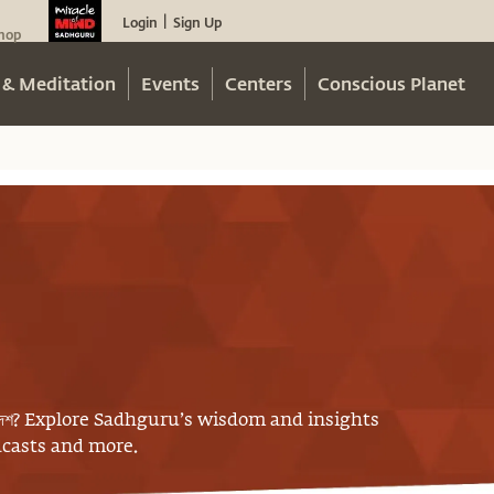
Login
Sign Up
|
hop
 & Meditation
Events
Centers
Conscious Planet
েশ
? Explore Sadhguru’s wisdom and insights
odcasts and more.