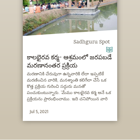
Sadhguru Spot
కాలభైరవ కర్మ- ఆశ్రమంలో జరపబడే
మరణానంతర ప్రక్రియ
మరణానికి చేరువుగా ఉన్నవారికి లేదా ఇప్పటికే
మరణించిన వారికి, మనశ్శాంతి కలిగేలా చేసే ఒక
కొత్త ప్రక్రియ గురించి సద్గురు మనతో
పంచుకుంటున్నారు. ‘మేము కాలభైరవ కర్మ అనే ఒక
ప్రక్రియను ప్రారంభించాము. ఇది చనిపోయిన వారి
కోసం. వారి కొత్త ప్రదేశం మేలైనదై ఉండేలా
Jul 5, 2021
చేసేందుకు. ప్రజలు ఆనందంగా జీవించాలని మేము
కోరుకుంటున్నాము. అది సాధ్యం కాకపోతే, వారు
ఆనందంగా జీవించ లేకపోతే, కనీసం వారి
మరణమైనా ప్రశాంతంగా జరగాలి.”