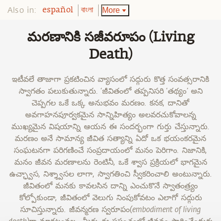
Also in:
More
español
বাংলা
మరణానికి సజీవరూపం (Living
Death)
ఇటీవలే తాజాగా ప్రకటించిన వ్యాసంలో సద్గురు కొత్త సంవత్సరానికి
స్వాగతం పలుకుతున్నారు. ‘జీవితంలో తప్పనిసరి ‘తథ్యం’ అని
చెప్పగల ఒకే ఒక్క అనుభవం మరణం. కనక, దానితో
అవగాహనపూర్వకమైన సాన్నిహిత్యం అలవరచుకోవాలన్న
ముఖ్యమైన విషయాన్ని ఆయన ఈ సందర్భంగా గుర్తు చేస్తున్నారు.
మరణం అనే సామాన్య జీవిత సత్యాన్ని ఏదో ఒక భయంకరమైన
సంఘటనగా పరిగణించే సంప్రదాయంలో మనం పెరిగాం. నిజానికి,
మనం జీవన మరణాలను రెంటినీ, ఒకే శ్వాస ప్రక్రియలో భాగమైన
ఉచ్ఛ్వాస, నిశ్శ్వాసల లాగా, స్వాగతించి స్వీకరించాలి అంటున్నారు.
జీవితంలో మనకు కావలసిన దాన్ని ఎంచుకొనే స్వాతంత్ర్యం
కోల్పోకుండా, జీవితంలో వెలుగు నింపుకోవటం ఎలాగో సద్గురు
సూచిస్తున్నారు. జీవన్మరణ స్వరూపం(embodiment of living
death)గా మారటంవల్ల , మీరు ఈ ప్రపంచంలో జీవనం సాగించేందుకు