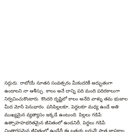
సద్గురు
: రాబోయే నూతన సంవత్సరం మీకందరికీ అద్భుతంగా
ఉండాలని నా ఆశీస్సు. కాలం అనే దాన్ని పది మంది పదిరకాలుగా
నిర్వచించుకొంటారు. కొందరి దృష్టిలో కాలం అనేది వాళ్ళు తమ భుజాల
మీద మోసే పెనుభారం. పసిపిల్లలకూ, పెద్దలకూ మధ్య ఉండే అతి
ముఖ్యమైన వ్యత్యాసం ఇక్కడే ఉంటుంది. పిల్లలు గడిపే
ఉత్సాహహభరితమైన జీవితంలో ఉండనిదీ, పెద్దలు గడిపే
చింతాగ్రస్తమైన జీవితంలో ఉండేదీ ఈ బతుకు బరువే! పాత జ్ఞాపకాల