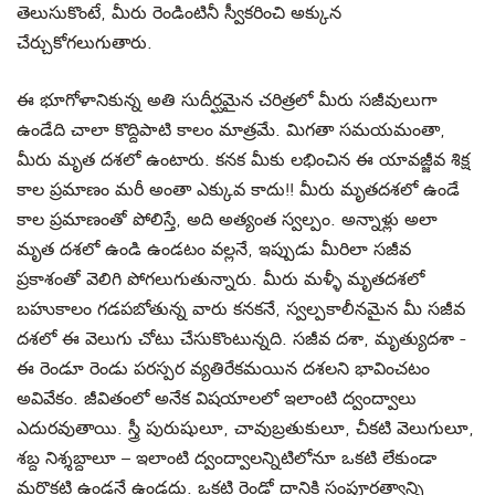
తెలుసుకొంటే, మీరు రెండింటినీ స్వీకరించి అక్కున
చేర్చుకోగలుగుతారు.
ఈ భూగోళానికున్న అతి సుదీర్ఘమైన చరిత్రలో మీరు సజీవులుగా
ఉండేది చాలా కొద్దిపాటి కాలం మాత్రమే. మిగతా సమయమంతా,
మీరు మృత దశలో ఉంటారు. కనక మీకు లభించిన ఈ యావజ్జీవ శిక్ష
కాల ప్రమాణం మరీ అంతా ఎక్కువ కాదు!! మీరు మృతదశలో ఉండే
కాల ప్రమాణంతో పోలిస్తే, అది అత్యంత స్వల్పం. అన్నాళ్లు అలా
మృత దశలో ఉండి ఉండటం వల్లనే, ఇప్పుడు మీరిలా సజీవ
ప్రకాశంతో వెలిగి పోగలుగుతున్నారు. మీరు మళ్ళీ మృతదశలో
బహుకాలం గడపబోతున్న వారు కనకనే, స్వల్పకాలీనమైన మీ సజీవ
దశలో ఈ వెలుగు చోటు చేసుకొంటున్నది. సజీవ దశా, మృత్యుదశా -
ఈ రెండూ రెండు పరస్పర వ్యతిరేకమయిన దశలని భావించటం
అవివేకం. జీవితంలో అనేక విషయాలలో ఇలాంటి ద్వంద్వాలు
ఎదురవుతాయి. స్త్రీ పురుషులూ, చావుబ్రతుకులూ, చీకటి వెలుగులూ,
శబ్ద నిశ్శబ్దాలూ – ఇలాంటి ద్వంద్వాలన్నిటిలోనూ ఒకటి లేకుండా
మరొకటి ఉండనే ఉండదు. ఒకటి రెండో దానికి సంపూర్ణత్వాన్ని