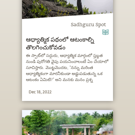
Sadhguru Spot
ఆధ్యాత్మిక పథంలో ఆటంకాల్ని
తొలగించుకోవడం
ఈ స్పాట్‍లో సద్గురు, ఆధ్యాత్మిక మార్గంలో స్తబ్దత
నుండి పురోగతి వైపు పయనించాలంటే ఏం చేయాలో
సూచిస్తారు. మొట్టమొదట, “నన్ను మరింత
ఆధ్యాత్మికంగా మారనీకుండా అడ్డుపడుతున్న ఒక
ఆటంకం ఏమిటి?” అని మనకు మనం ప్రశ్న
వేసుకోవాలని సలహా ఇస్తున్నారు: తరువాత, మనకు
Dec 18, 2022
తరుచుగా ఎదురయ్యే ఆటంకాల గురించీ, వాటిని
ఎలా అధిగమించాలనే దాని గురించి సద్గురు
వివరిస్తారు.