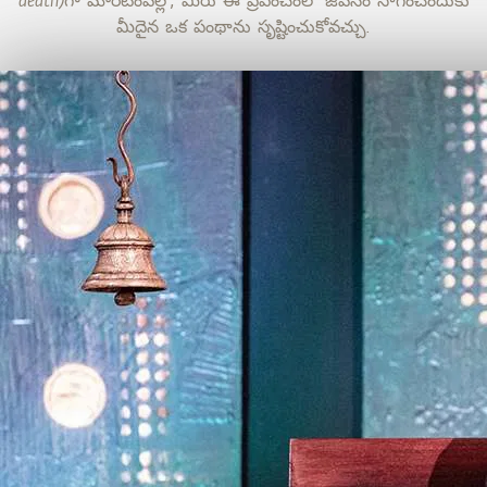
మీదైన ఒక పంథాను సృష్టించుకోవచ్చు.