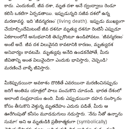
కాదు. ఎందుకంటే, జీవ దశా, మృత దశా అనే ద్వంద్వాలు రెండూ
కలిసే ఒకటిగా ఏర్పడతాయి. ఇప్పుడున్నది సజీవ దశలో ఉన్న
మరణావస్థ. ఇది ‘జీవన్మరణం’ (living death). ఇప్పుడు ముఖ్యంగా
చేయాల్సిందేమిటంటే జీవ దశనూ మృత్యు దశనూ రెంటినీ ఎప్పుడూ
ఏకకాలంలోనే అనుభవానికి తెచ్చుకొంటూ ఉండిపోవటం. ‘జీవన్మరణం’
అంటే అదే. జీవ దశ విలువైనది కావటానికి కారణం, మృత్యుదశ
అనివార్యం కావటమే. మృత్యువు అనేది ఉండకనేపోతే, మీరు
జీవితాన్ని అంత విలువైందిగా ఎందుకు భావిస్తారు, చెప్పండి?
మరణించే వాళ్ళే జీవిస్తారు.
మీకెప్పుడయినా అవకాశం దొరికితే ఎవరయినా మరణించినప్పుడు
జరిగే అంతిమ యాత్రలో పాలు పంచుకొని చూడండి. భారత దేశంలో
అలాంటి సంప్రదాయం ఉంది. మీకు ఎప్పుడయినా దహన సంస్కారం
కోసం తీసుకొని వెళ్తున్న మృతదేహం ఎదురు పడితే, మీరు ఆ
ఊరేగింపుతో కనీసం మూడడుగులు నడుస్తారు. ‘నేను నీతో ఉన్నాను
సుమా!’ అని ఆ మృతుడికి ప్రతీకాత్మకంగా (symbolically)