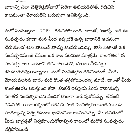
భారాన్ని ఎలా నెత్తికెత్తుకోవాలో సరిగా తెలియకపోతే, గడిచిన
కాలమంతా మోయలేని బరువుగా అనిపిస్తుంది.
మరో సంవత్సరం - 2019 - గడిచిపోయింది. దాంతో, ’అబ్బో, ఇక ఈ
సంవత్సరం కూడా మన మీద ఇప్పటికే ఉన్న భారానికి అదనంగా
చేరుతుంది’ అని భావించే వాళ్ళు కొందరుండచ్చు. కానీ నిజానికి ఒక
సంవత్సరమంటే కేవలం ఒక కాల పరిమితి మాత్రమే. కాలగతిలో ఈ
సంవత్సరాలు ఒకదాని తరవాత ఒకటి, పొరలు వీడినట్టు
కనుమరుగవుతున్నాయి. మరో సంవత్సరం గడిచిందంటే, మీరు
మోయవలసిన భారం మరి కొంత తగ్గిపోయిందన్న మాటే. దాంతో మీకు
కొంత ఊరట లభిస్తుంది కదా! కనకనే ఇప్పుడు మీరు రాబోతున్న
నూతన సంవత్సరాదిని పండగ రోజుగా జరుపుకోవచ్చు. లేదంటే
గడచిపోయి కాలగర్భంలో కలిసిన పాత సంవత్సరం అంతమయిన
సందర్భాన్ని పర్వ దినంగా భావించినా భావించచ్చు. మీ జీవితంలో
మీరు జాగ్రత్తతో నిర్వహించుకోవాల్సిన కాలంలో మరొక సంవత్సరం
తగ్గిపోయింది.