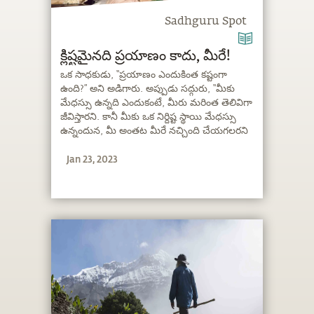
Sadhguru Spot
క్లిష్టమైనది ప్రయాణం కాదు, మీరే!
ఒక సాధకుడు, “ప్రయాణం ఎందుకింత కష్టంగా
ఉంది?” అని అడిగారు. అప్పుడు సద్గురు, “మీకు
మేధస్సు ఉన్నది ఎందుకంటే, మీరు మరింత తెలివిగా
జీవిస్తారని. కానీ మీకు ఒక నిర్దిష్ట స్థాయి మేధస్సు
ఉన్నందున, మీ అంతట మీరే నచ్చింది చేయగలరని
అనుకుంటున్నారు. మీకు నచ్చింది చేస్తే, ఒక కరగని
Jan 23, 2023
బండరాయిలా తయారవుతారు”. అన్నారు.