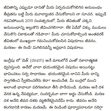
జీవితాన్ని ఎప్పుడూ దానితో మీరు ఏర్పరుచుకోగలిగిన అనుబంధం
తీవ్రతను బట్టి మీరు మూల్యాంకన చేసుకోవాలని నా సూచన. ఇప్పుడే
గడచిపోయిన 2019 సంవత్సరంలో, మీరు జీవితంతో చక్కని
అనుబంధాన్ని అల్లుకొని జీవించగలిగారా, లేక ఏవేవో చిక్కు ముడులు
వేసుకొని చికాకులతో గడిపారా? మీరు చూసుకోవాల్సింది అంతవరకే.
జీవితంలో ముఖ్యంగా గమనించుకోవలసిన విషయాలు జీవనం,
మరణం- ఈ రెండే! మిగిలినవన్నీ అప్రధాన విషయాలు.
ఇంగ్లీషు లో ‘డెత్’ (death) అనే మాటలోనే ఎంతో నకారాత్మకత
ధ్వనిస్తుంది. అదేదో చాలా భయంకరమైన విషయం అయినట్టు
భావించటం సర్వ సాధారణం. భయంకరమైన దానిని మీరు దాన్ని
స్వాగతించి స్వీకరించలేరు కదా? అందుచేత, మీ బుర్రలో నుంచి
అలాంటి భావాలూ పరిగణనలూ తీసి పారేయండి. మరణం అనే దశ
వెనక ఉన్న నేపథ్యమూ, సందర్భమూ బాగా అర్థం చేసుకోండి. మరణ
దశ అనేది జీవన దశకు వ్యతిరేకమైనదేమీ కాదు. జీవనం అనేది
కలగడానికి కారణం మరణమే. ఈ రెండింటి పూర్వాపరాలనూ సరిగ్గా