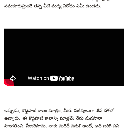
సమకూరుస్తుందే తప్ప వీటి మధ్య విరోధం ఏమీ ఉండదు.
ఇప్పుడు, కొద్దిపాటి కాలం మాత్రం, మీరు సజీవులుగా జీవ దశలో
ఉన్నారు. ‘ఈ కొద్దిపాటి కాలాన్ని మాత్రమే నేను మనసారా
స్వాగతించి, స్వీకరిస్తాను. నాకు మరేదీ వద్దు!’ అంటే, అది జరిగే పని