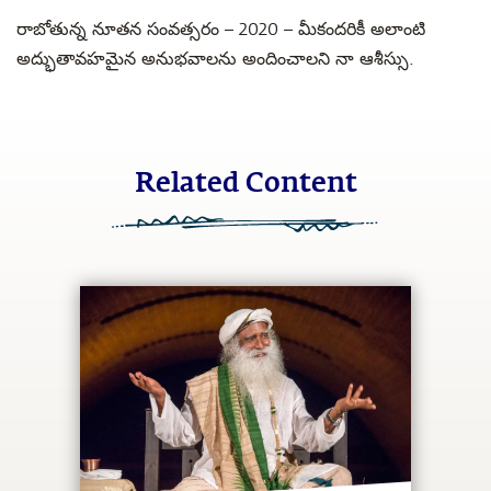
రాబోతున్న నూతన సంవత్సరం – 2020 – మీకందరికీ అలాంటి
అద్భుతావహమైన అనుభవాలను అందించాలని నా ఆశీస్సు.
Related Content