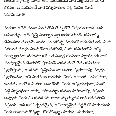
తెలియజేస్తారన్న మాట. అది మరణించిన వారి పట్ల మనం చూపే
గౌరవం. ఆ మరణించే వారి సన్నిహితుల పట్ల మనం చూపే
సహానుభూతి.
మరణం అనేది మనం ఎంచుకొని తెచ్చుకొనే విషయం కాదు. అది
అనివార్యం. అది సృష్టి సంకల్పం వల్ల జరుగుతుంది. జీవితాన్ని
జీవించటం మాత్రమే మనం ఎంచుకొన్న మార్గంలో జరుగుతుంది. మీరు
సరయిన మార్గం ఎంచుకోవాలనుకొంటే, మీరు జీవితంలోని అన్నీ
పార్శ్వాలనూ, దశలనూ ఒకే ఒక సమగ్ర రూపంగా స్వీకరించగలగాలి.
‘సంపూర్ణమైన జీవకళతో ప్రకాశించే సజీవ దశనే నేను జీవితంగా
స్వీకరిస్తాను, ఆ దశను సృష్టించిన నా అసలు స్వరూపాన్ని మాత్రం
స్వీకరించను’ అని మీరనటం కుదరదు. మీకు అలాంటి ఎంపిక హక్కు
ఉండదు. ఒకవేళ మీరలా అనుకొంటే, మీరు అస్వతంత్రంగా, ఎవరో
పట్టి నిర్బంధంగా లాక్కు పోయినట్టు జీవనం సాగించాల్సి వస్తుంది.
అప్పుడు మీరు మీ జీవదశను కూడా మృత్యుదశ లాగే గడపవలసి
వస్తుంది. అది ఒక నిర్బంధమైన, అనివార్యమైన పద్ధతిలో సాగుతుంది.
మీరు కావాలనుకొన్నట్టు, కోరుకొన్నట్టు సాగదు. చురుకుగా,