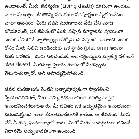
ఉండాలంటే, మీరు జీవన్మరణ (Living death) రూపంగా ఉండటం
చాలా ముఖ్యం. జీవితాన్ని సమగ్రంగా పరిపూర్ణంగా స్వీకరించటం
చాలా అవసరం. మీరు జీవన మరణాలను వేరు చేసి చూడ
బోయారంటే, ఇక జీవితంలో మీకు నచ్చిన మార్గాలను స్వయంగా
ఎంపిక చేసుకొనే స్వాతంత్ర్యం కోల్పోవలసి వస్తుంది. అలాంటి ఎంపిక
కోసం మీరు నిలిచి ఉండేందుకు ఒక స్థానం (platform) అంటూ
మీకు దొరకదు . మీరు నిలిచేందుకు అనాద్యంతమైన మృత్యు దశ అనే
వేదిక లేకపోతే, ఏ జీవత్వ ప్రకాశం రూపంలో మీరిప్పుడు
వెలుగుతున్నారో, అది అసాధ్యమైపోతుంది.
జీవన మరణాలను రెంటినీ ఇచ్ఛాపూర్వకంగా స్వాగతించి,
స్వీకరించగలిగితే, మీరు నమ్మ శక్యం కానంత జీవత్వ స్ఫూర్తి
అనుభవించగలుగుతారు. మీ జీవితం ఒక అద్భుతమైన అనుభవంగా
పరిణమిస్తుంది. అలా పరిణమించటానికి కారణం ఆ జీవితంలో మీరు
చేసే ఏ గొప్ప ఘనకార్యాలో కాదు. మీలో మీరు అంతర్గతంగా జీవించే
విధానమే అద్భుతావహంగా ఉంటుంది.