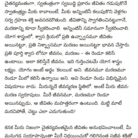
చైతన్యవంతంగా, స్వతంత్రంగా స్వబుద్ధి ప్రకారం జీవితం గడుపుకొనే
స్వాతంత్ర్యం మీకు కావాలంటే, మీకు అన్నింటినీ కలుపుకొని వెళ్లగల
సర్వ గ్రహణ శక్తి అవసరమౌతుంది. జీవితాన్ని స్వాగతించినట్టుగానే,
మరణాన్ని కూడా స్వీకరించాలి. అన్నింటినీ సమానంగా స్వీకరించాలి.
యోగ శాస్త్రంలో, శ్వాస క్రియలో ప్రతి ఉచ్ఛ్వాసమూ జీవితం
అయినట్టూ, ప్రతి నిశ్శ్వాసమూ మరణం అయినట్టూ భావన చేస్తారు.
ప్రతి పూర్తి శ్వాస లోనూ జీవనం, మరణం – ఈ రెండూ కలిసే
ఉంటాయి. అలా కలిస్తేనే జీవనం. ఇది గుర్తించటమే యోగ శాస్త్రం
లక్ష్యం. యోగం అంటే అర్థం ‘కలయిక’ అని. జీవనమూ మరణమూ
రెండూ మీలో కలిసే ఉన్నాయి అని. అవి రెండూ రెండు విభిన్నమైన
విషయాలు కాదు. మీరున్నదే జీవన్మరణ స్థితిలో. అంటే మీరు జీవన-
మరణ స్వరూపులు. మీరే జీవనమూ, మరణమూ రెండూ
అయినప్పుడు, ఆ జీవితం మహత్తరంగా ఉంటుంది. మట్టి మాటే
మరచిపోతే, చెట్టు ఎలా ఎదుగుతుంది?
కనక మీరు నిజంగా చైతన్యవంతమైన జీవితం అనుభవించాలంటే, మీ
మనుగడ స్వరూపాన్నంతా మీరే నిర్ణయించుకో గలిగినంత సజీవ శక్తితో