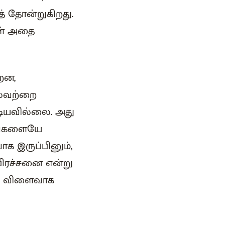
் தோன்றுகிறது.
கள் அதை
றன,
ிலவற்றை
டியவில்லை. அது
உங்களையே
க இருப்பினும்,
பிரச்சனை என்று
ரு விளைவாக