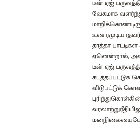
டீன் ஏஜ் பருவத்
வேகமாக வளர்ந்த
மாறிக்கொண்டிருக
உணரமுடியாதவர்க
தாத்தா பாட்டிகள
ஏனென்றால், அவர
டீன் ஏஜ் பருவத
கடத்தப்பட்டுக் க
விடுபட்டுக் கொண
புரிந்துகொள்கின
வரலாற்றுரீதியில
மனநிலையையே பி