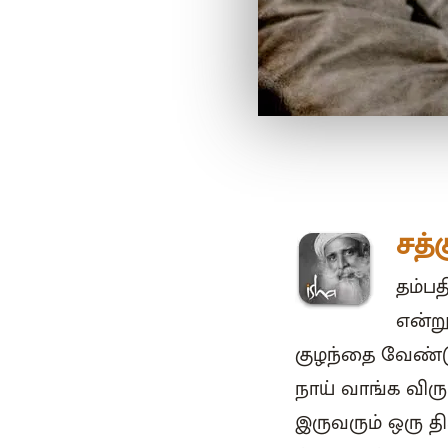
சத்
தம்ப
என்ற
குழந்தை வேண்டு
நாய் வாங்க விரு
இருவரும் ஒரு 