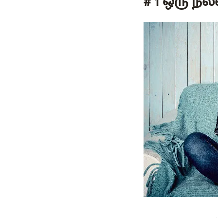
# 1 ஒரு ந