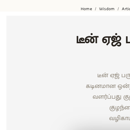
Home
Wisdom
Arti
/
/
டீன் ஏஜ்
டீன் ஏஜ் ப
கடினமான ஒன்ற
வளர்ப்பது க
குழந்
வழிகாட