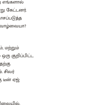
ு எங்களால்
ு கேட்டனர்.
சப்படுத்த
் வாழ்வையா?
, மற்றும்
ஒரு குறிப்பிட்ட
தற்கு
 சிலர்
 டீன் ஏஜ்
நிலையில்,