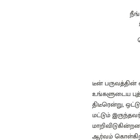
நீங
டீன் பருவத்தின
உங்களுடைய புத்
திடீரென்று, ஒட
மட்டும் இருந்த
மாறிவிடுகின்றனர
ஆர்வம் கொள்கிறீ