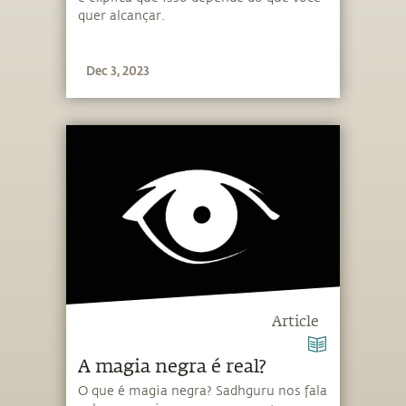
quer alcançar.
Dec 3, 2023
Article
A magia negra é real?
O que é magia negra? Sadhguru nos fala