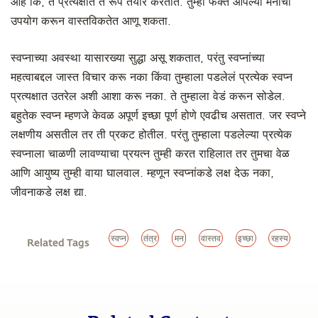
आहे कि, ते प्रत्यक्षात ते रूप तयार करतात. तुम्ही फक्त आपल्या मनाचा
उपयोग करून वास्तविकतेत आणू शकता.
स्वप्नाच्या अवस्था यासारख्या सुद्धा असू शकतात, परंतु स्वप्नांच्या
महत्वाबद्दल जास्त विचार करू नका किंवा तुम्हाला पडलेलं प्रत्येक स्वप्न
प्रत्यक्षात उतरेल अशी आशा करू नका. ते तुम्हाला वेडं करून सोडेल.
बहुतेक स्वप्न म्हणजे केवळ अपूर्ण इच्छा पूर्ण होणे एवढीच असतात. जर स्वप्ने
लक्षणीय असतील तर ती प्रकट होतील. परंतु तुम्हाला पडलेल्या प्रत्येक
स्वप्नाला चाळणी लावण्याचा प्रयत्न तुम्ही करत राहिलात तर तुमचा वेळ
आणि आयुष्य तुम्ही वाया घालवाल. म्हणून स्वप्नांकडे लक्ष देऊ नका,
जीवनाकडे लक्ष द्या.
स्वप्न
तंत्र
मन
वास्तव
इच्छा
रहस्य
Related Tags