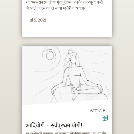
सांगण्याबरोबरच ते या गुंतागुंतीच्या रचनेवर प्रभूत्त्व कसे
मिळवले जाऊ शकते याचा मार्गही दाखवतात.
Jul 5, 2021
Article
आदियोगी - सर्वप्रथम योगी!
या कथेमध्ये सद्गुरू आपल्याला योगविज्ञानाच्या आरंभापर्यंत