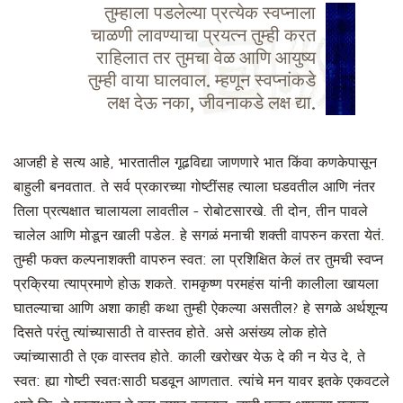
तुम्हाला पडलेल्या प्रत्येक स्वप्नाला
चाळणी लावण्याचा प्रयत्न तुम्ही करत
राहिलात तर तुमचा वेळ आणि आयुष्य
तुम्ही वाया घालवाल. म्हणून स्वप्नांकडे
लक्ष देऊ नका, जीवनाकडे लक्ष द्या.
आजही हे सत्य आहे, भारतातील गूढविद्या जाणणारे भात किंवा कणकेपासून
बाहुली बनवतात. ते सर्व प्रकारच्या गोष्टींसह त्याला घडवतील आणि नंतर
तिला प्रत्यक्षात चालायला लावतील - रोबोटसारखे. ती दोन, तीन पावले
चालेल आणि मोडून खाली पडेल. हे सगळं मनाची शक्ती वापरुन करता येतं.
तुम्ही फक्त कल्पनाशक्ती वापरुन स्वत: ला प्रशिक्षित केलं तर तुमची स्वप्न
प्रक्रिया त्याप्रमाणे होऊ शकते. रामकृष्ण परमहंस यांनी कालीला खायला
घातल्याचा आणि अशा काही कथा तुम्ही ऐकल्या असतील? हे सगळे अर्थशून्य
दिसते परंतु त्यांच्यासाठी ते वास्तव होते. असे असंख्य लोक होते
ज्यांच्यासाठी ते एक वास्तव होते. काली खरोखर येऊ दे की न येउ दे, ते
स्वत: ह्या गोष्टी स्वतःसाठी घडवून आणतात. त्यांचे मन यावर इतके एकवटले