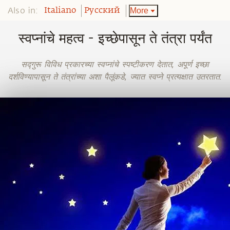
Also in:
More
Italiano
Pусский
स्वप्नांचे महत्व - इच्छेपासून ते तंत्रा पर्यंत
सद्गुरू विविध प्रकारच्या स्वप्नांचे स्पष्टीकरण देतात, अपूर्ण इच्छा
दर्शविण्यापासून ते तंत्रांच्या अशा पैलूंकडे, ज्यात स्वप्ने प्रत्यक्षात उतरतात.